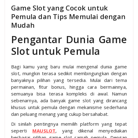
Game Slot yang Cocok untuk
Pemula dan Tips Memulai dengan
Mudah
Pengantar Dunia Game
Slot untuk Pemula
Bagi kamu yang baru mulai mengenal dunia game
slot, mungkin terasa sedikit membingungkan dengan
banyaknya pilihan yang tersedia. Mulai dari tema
permainan, fitur bonus, hingga cara bermainnya,
semuanya bisa terasa kompleks di awal. Namun
sebenarnya, ada banyak game slot yang dirancang
khusus untuk pemula dengan mekanisme sederhana
dan peluang menang yang cukup bersahabat.
Di sinilah pentingnya memilih platform yang tepat
seperti
MAUSLOT
, yang dikenal menyediakan
berbagai pilihan game slot ramah pemula. Dengan