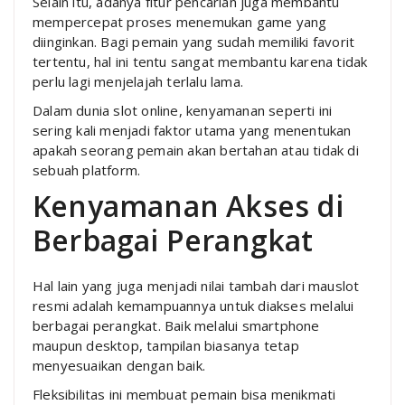
Selain itu, adanya fitur pencarian juga membantu
mempercepat proses menemukan game yang
diinginkan. Bagi pemain yang sudah memiliki favorit
tertentu, hal ini tentu sangat membantu karena tidak
perlu lagi menjelajah terlalu lama.
Dalam dunia slot online, kenyamanan seperti ini
sering kali menjadi faktor utama yang menentukan
apakah seorang pemain akan bertahan atau tidak di
sebuah platform.
Kenyamanan Akses di
Berbagai Perangkat
Hal lain yang juga menjadi nilai tambah dari mauslot
resmi adalah kemampuannya untuk diakses melalui
berbagai perangkat. Baik melalui smartphone
maupun desktop, tampilan biasanya tetap
menyesuaikan dengan baik.
Fleksibilitas ini membuat pemain bisa menikmati