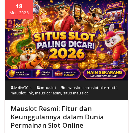
18
Mei, 2026
M4inG0ls
mauslot
mauslot
,
mauslot alternatif
,
mauslot link
,
mauslot resmi
,
situs mauslot
Mauslot Resmi: Fitur dan
Keunggulannya dalam Dunia
Permainan Slot Online