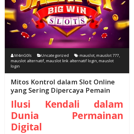
M4inG0ls
Uncategorized
mauslot
,
mauslot 777
,
mauslot alternatif
,
mauslot link alternatif login
,
mauslot
login
Mitos Kontrol dalam Slot Online
yang Sering Dipercaya Pemain
Ilusi Kendali dalam
Dunia Permainan
Digital