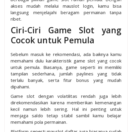
akses mudah melalui mauslot login, kamu bisa
langsung menjelajahi beragam permainan tanpa
ribet.
Ciri-Ciri Game Slot yang
Cocok untuk Pemula
Sebelum masuk ke rekomendasi, ada baiknya kamu
memahami dulu karakteristik game slot yang cocok
untuk pemula. Biasanya, game seperti ini memiliki
tampilan sederhana, jumlah paylines yang tidak
terlalu banyak, serta fitur bonus yang mudah
dipahami.
Game slot dengan volatilitas rendah juga lebih
direkomendasikan karena memberikan kemenangan
kecil namun lebih sering. Hal ini penting untuk
menjaga saldo tetap stabil sambil kamu belajar
memahami pola permainan.
Platform seperti mauslot daftar juga biasanya sudah