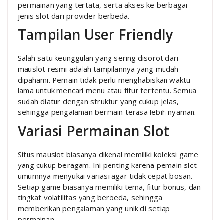
permainan yang tertata, serta akses ke berbagai
jenis slot dari provider berbeda.
Tampilan User Friendly
Salah satu keunggulan yang sering disorot dari
mauslot resmi adalah tampilannya yang mudah
dipahami. Pemain tidak perlu menghabiskan waktu
lama untuk mencari menu atau fitur tertentu. Semua
sudah diatur dengan struktur yang cukup jelas,
sehingga pengalaman bermain terasa lebih nyaman.
Variasi Permainan Slot
Situs mauslot biasanya dikenal memiliki koleksi game
yang cukup beragam. Ini penting karena pemain slot
umumnya menyukai variasi agar tidak cepat bosan.
Setiap game biasanya memiliki tema, fitur bonus, dan
tingkat volatilitas yang berbeda, sehingga
memberikan pengalaman yang unik di setiap
permainan.