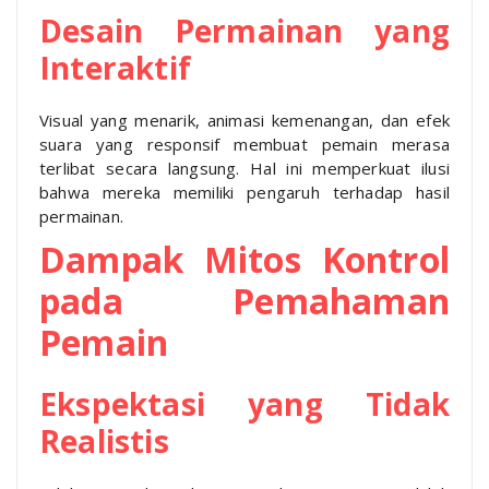
Desain Permainan yang
Interaktif
Visual yang menarik, animasi kemenangan, dan efek
suara yang responsif membuat pemain merasa
terlibat secara langsung. Hal ini memperkuat ilusi
bahwa mereka memiliki pengaruh terhadap hasil
permainan.
Dampak Mitos Kontrol
pada Pemahaman
Pemain
Ekspektasi yang Tidak
Realistis