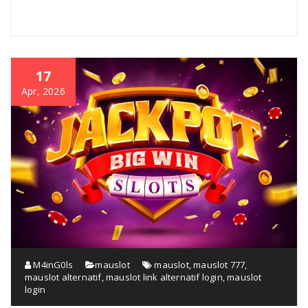
17
Apr, 2026
M4inG0ls
mauslot
mauslot
,
mauslot 777
,
mauslot alternatif
,
mauslot link alternatif login
,
mauslot
login