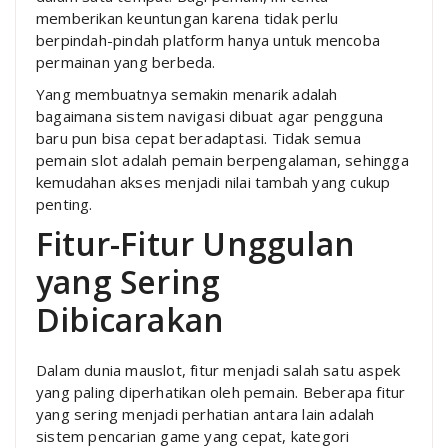
memberikan keuntungan karena tidak perlu
berpindah-pindah platform hanya untuk mencoba
permainan yang berbeda.
Yang membuatnya semakin menarik adalah
bagaimana sistem navigasi dibuat agar pengguna
baru pun bisa cepat beradaptasi. Tidak semua
pemain slot adalah pemain berpengalaman, sehingga
kemudahan akses menjadi nilai tambah yang cukup
penting.
Fitur-Fitur Unggulan
yang Sering
Dibicarakan
Dalam dunia mauslot, fitur menjadi salah satu aspek
yang paling diperhatikan oleh pemain. Beberapa fitur
yang sering menjadi perhatian antara lain adalah
sistem pencarian game yang cepat, kategori