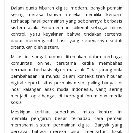
Dalam dunia hiburan digital modern, banyak pemain
sering merasa bahwa mereka memiliki “kendali”
terhadap hasil permainan yang sebenarnya berbasis
sistem acak. Fenomena ini dikenal sebagai mitos
kontrol, yaitu keyakinan bahwa tindakan tertentu
dapat memengaruhi hasil yang sebenarnya sudah
ditentukan oleh sistem.
Mitos ini sangat umum ditemukan dalam berbagai
komunitas online, terutama ketika membahas
permainan berbasis algoritma acak. Tidak jarang pula
pembahasan ini muncul dalam konteks tren hiburan
digital seperti situs permainan slot paling banyak di
incar kalangan anak muda Indonesia, yang sering
menjadi topik hangat di berbagai forum dan media
sosial.
Meskipun terlihat sederhana, mitos kontrol ini
memiliki pengaruh besar terhadap cara pemain
memahami sistem permainan digital. Banyak yang
percaya bahwa mereka bisa “mengatur” hasil,