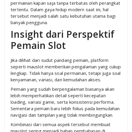
permainan kapan saja tanpa terbatas oleh perangkat
tertentu. Dalam gaya hidup modern saat ini, hal
tersebut menjadi salah satu kebutuhan utama bagi
banyak pengguna.
Insight dari Perspektif
Pemain Slot
Jika dilihat dari sudut pandang pemain, platform
seperti mauslot memberikan pengalaman yang cukup
lengkap. Tidak hanya soal permainan, tetapi juga soal
kenyamanan, variasi, dan kemudahan akses.
Pemain yang sudah berpengalaman biasanya akan
lebih memperhatikan detail seperti kecepatan
loading, variasi game, serta konsistensi performa.
Sementara pemain baru lebih fokus pada kemudahan
navigasi dan tampilan yang tidak membingungkan.
Kombinasi dari semua aspek tersebut membuat
mauslot sering menjadi bahan pembahasan di