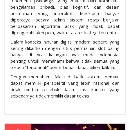
fenomena psikologis yang muncul dari kombinasi
pengalaman pribadi, bias kognitif, dan desain
permainan yang interaktif. Meskipun banyak
dipercaya, secara teknis sistem tetap berjalan
berdasarkan algoritma acak yang tidak dapat
dipengaruhi oleh pola, waktu, atau strategi tertentu.
Dalam konteks hiburan digital modern seperti yang
sering dikaitkan dengan situs permainan slot paling
banyak di incar kalangan anak muda Indonesia,
penting untuk memahami bahwa tidak semua yang
terasa “terkendali” benar-benar dapat dikendalikan.
Dengan memahami fakta di balik sistem, pemain
dapat memiliki perspektif yang lebih rasional dan
tidak mudah terjebak dalam ilusi kontrol yang
sebenarnya tidak memiliki dasar teknis.