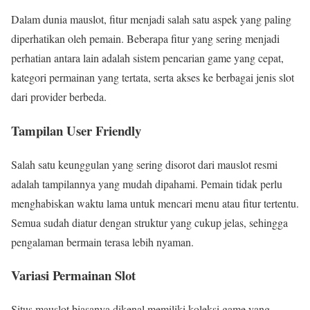
Dalam dunia mauslot, fitur menjadi salah satu aspek yang paling
diperhatikan oleh pemain. Beberapa fitur yang sering menjadi
perhatian antara lain adalah sistem pencarian game yang cepat,
kategori permainan yang tertata, serta akses ke berbagai jenis slot
dari provider berbeda.
Tampilan User Friendly
Salah satu keunggulan yang sering disorot dari mauslot resmi
adalah tampilannya yang mudah dipahami. Pemain tidak perlu
menghabiskan waktu lama untuk mencari menu atau fitur tertentu.
Semua sudah diatur dengan struktur yang cukup jelas, sehingga
pengalaman bermain terasa lebih nyaman.
Variasi Permainan Slot
Situs mauslot biasanya dikenal memiliki koleksi game yang