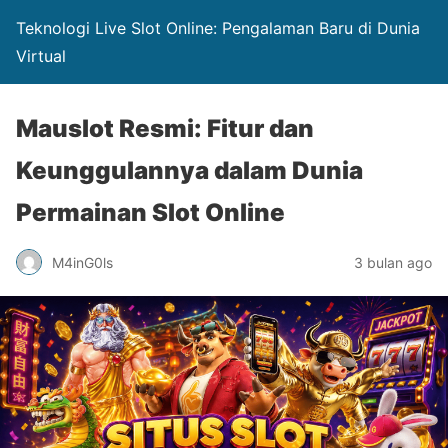
Teknologi Live Slot Online: Pengalaman Baru di Dunia
Virtual
Mauslot Resmi: Fitur dan
Keunggulannya dalam Dunia
Permainan Slot Online
M4inG0ls
3 bulan ago