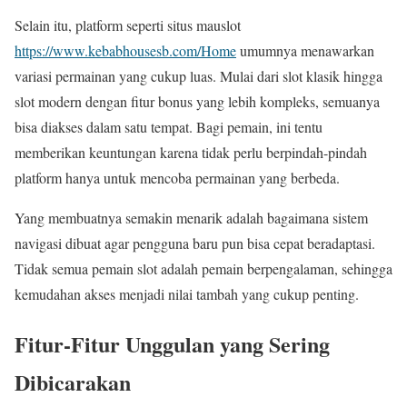
Selain itu, platform seperti situs mauslot
https://www.kebabhousesb.com/Home
umumnya menawarkan
variasi permainan yang cukup luas. Mulai dari slot klasik hingga
slot modern dengan fitur bonus yang lebih kompleks, semuanya
bisa diakses dalam satu tempat. Bagi pemain, ini tentu
memberikan keuntungan karena tidak perlu berpindah-pindah
platform hanya untuk mencoba permainan yang berbeda.
Yang membuatnya semakin menarik adalah bagaimana sistem
navigasi dibuat agar pengguna baru pun bisa cepat beradaptasi.
Tidak semua pemain slot adalah pemain berpengalaman, sehingga
kemudahan akses menjadi nilai tambah yang cukup penting.
Fitur-Fitur Unggulan yang Sering
Dibicarakan