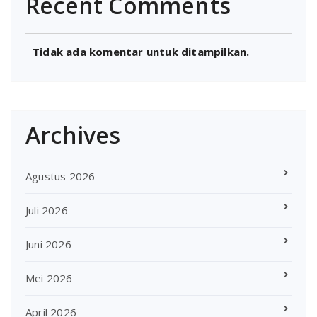
Recent Comments
Tidak ada komentar untuk ditampilkan.
Archives
Agustus 2026
Juli 2026
Juni 2026
Mei 2026
April 2026