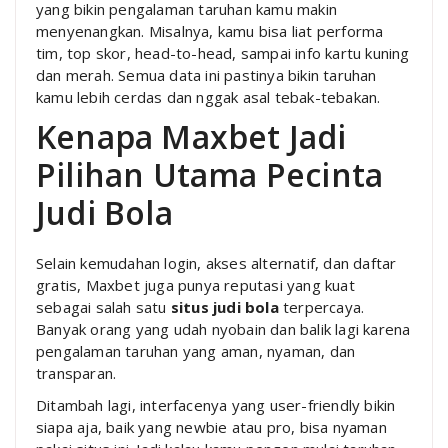
yang bikin pengalaman taruhan kamu makin
menyenangkan. Misalnya, kamu bisa liat performa
tim, top skor, head-to-head, sampai info kartu kuning
dan merah. Semua data ini pastinya bikin taruhan
kamu lebih cerdas dan nggak asal tebak-tebakan.
Kenapa Maxbet Jadi
Pilihan Utama Pecinta
Judi Bola
Selain kemudahan login, akses alternatif, dan daftar
gratis, Maxbet juga punya reputasi yang kuat
sebagai salah satu
situs judi bola
terpercaya.
Banyak orang yang udah nyobain dan balik lagi karena
pengalaman taruhan yang aman, nyaman, dan
transparan.
Ditambah lagi, interfacenya yang user-friendly bikin
siapa aja, baik yang newbie atau pro, bisa nyaman