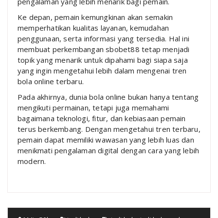
pengalaman yang lebih menarik bagi pemain.
Ke depan, pemain kemungkinan akan semakin
memperhatikan kualitas layanan, kemudahan
penggunaan, serta informasi yang tersedia. Hal ini
membuat perkembangan sbobet88 tetap menjadi
topik yang menarik untuk dipahami bagi siapa saja
yang ingin mengetahui lebih dalam mengenai tren
bola online terbaru.
Pada akhirnya, dunia bola online bukan hanya tentang
mengikuti permainan, tetapi juga memahami
bagaimana teknologi, fitur, dan kebiasaan pemain
terus berkembang. Dengan mengetahui tren terbaru,
pemain dapat memiliki wawasan yang lebih luas dan
menikmati pengalaman digital dengan cara yang lebih
modern.