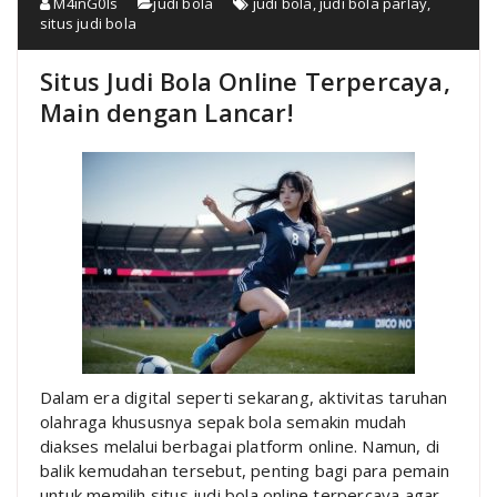
M4inG0ls
judi bola
judi bola
,
judi bola parlay
,
situs judi bola
Situs Judi Bola Online Terpercaya,
Main dengan Lancar!
Dalam era digital seperti sekarang, aktivitas taruhan
olahraga khususnya sepak bola semakin mudah
diakses melalui berbagai platform online. Namun, di
balik kemudahan tersebut, penting bagi para pemain
untuk memilih situs judi bola online terpercaya agar