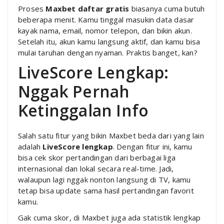
Proses
Maxbet daftar gratis
biasanya cuma butuh
beberapa menit. Kamu tinggal masukin data dasar
kayak nama, email, nomor telepon, dan bikin akun.
Setelah itu, akun kamu langsung aktif, dan kamu bisa
mulai taruhan dengan nyaman. Praktis banget, kan?
LiveScore Lengkap:
Nggak Pernah
Ketinggalan Info
Salah satu fitur yang bikin Maxbet beda dari yang lain
adalah
LiveScore lengkap
. Dengan fitur ini, kamu
bisa cek skor pertandingan dari berbagai liga
internasional dan lokal secara real-time. Jadi,
walaupun lagi nggak nonton langsung di TV, kamu
tetap bisa update sama hasil pertandingan favorit
kamu.
Gak cuma skor, di Maxbet juga ada statistik lengkap