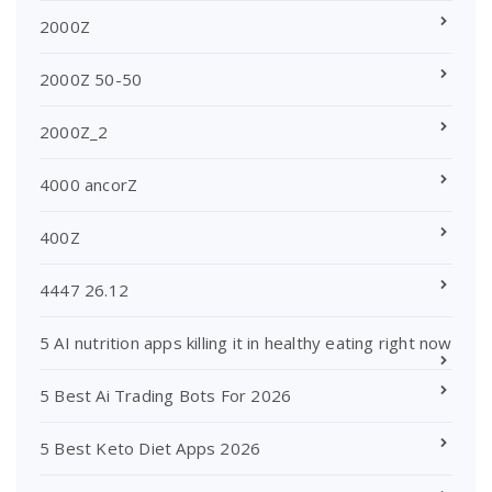
2000Z
2000Z 50-50
2000Z_2
4000 ancorZ
400Z
4447 26.12
5 AI nutrition apps killing it in healthy eating right now
5 Best Ai Trading Bots For 2026
5 Best Keto Diet Apps 2026