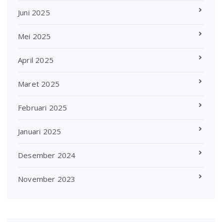
Juni 2025
Mei 2025
April 2025
Maret 2025
Februari 2025
Januari 2025
Desember 2024
November 2023