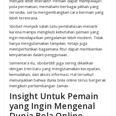
menjadi lebih interaktif. Pemain dapat mempelajari
pola permainan, memahami berbagai pilihan yang
tersedia, serta mengembangkan cara bermain yang
lebih terencana.
Sbobet menjadi salah satu pembahasan menarik
karena mampu mengikuti kebutuhan pemain yang
ingin mendapatkan pengalaman lebih modern. Tidak
hanya mengutamakan tampilan, tetapi juga
memperhatikan bagaimana fitur dapat memberikan
kenyamanan dalam penggunaan.
Sementara itu, sbobet88 juga sering dikaitkan
dengan tren baru yang mengutamakan kecepatan,
kemudahan, dan akses informasi. Hal tersebut
menunjukkan bahwa dunia bola online terus bergerak
mengikuti perkembangan zaman.
Insight Untuk Pemain
yang Ingin Mengenal
Dunia Bola Online