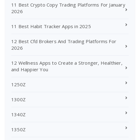
11 Best Crypto Copy Trading Platforms For January
2026
11 Best Habit Tracker Apps in 2025
12 Best Cfd Brokers And Trading Platforms For
2026
12 Wellness Apps to Create a Stronger, Healthier,
and Happier You
1250Z
1300Z
1340Z
1350Z