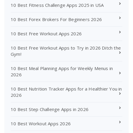
10 Best Fitness Challenge Apps 2025 in USA
10 Best Forex Brokers For Beginners 2026
10 Best Free Workout Apps 2026
10 Best Free Workout Apps to Try in 2026 Ditch the
Gym!
10 Best Meal Planning Apps for Weekly Menus in
2026
10 Best Nutrition Tracker Apps for a Healthier You in
2026
10 Best Step Challenge Apps in 2026
10 Best Workout Apps 2026