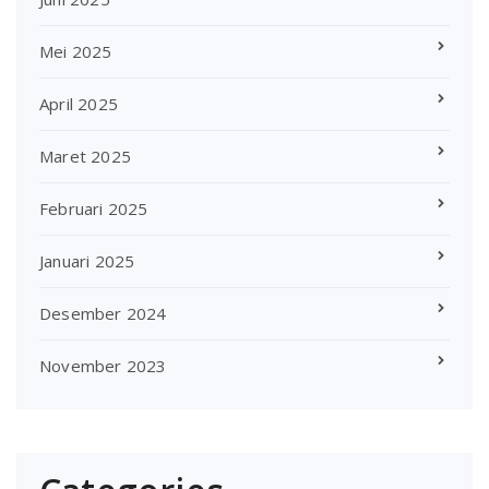
Mei 2025
April 2025
Maret 2025
Februari 2025
Januari 2025
Desember 2024
November 2023