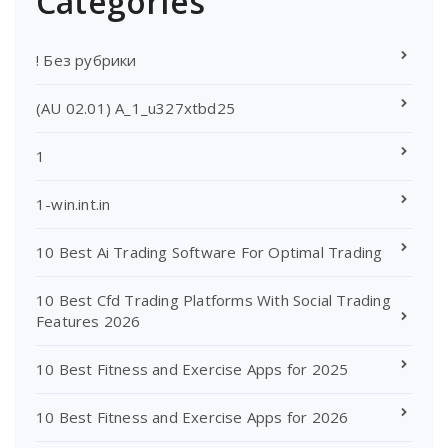
Categories
! Без рубрики
(AU 02.01) A_1_u327xtbd25
1
1-win.int.in
10 Best Ai Trading Software For Optimal Trading
10 Best Cfd Trading Platforms With Social Trading
Features 2026
10 Best Fitness and Exercise Apps for 2025
10 Best Fitness and Exercise Apps for 2026