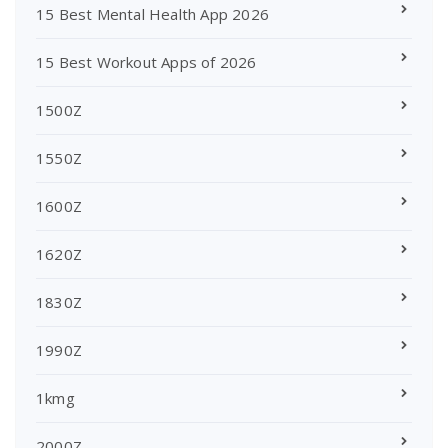
15 Best Mental Health App 2026
15 Best Workout Apps of 2026
1500Z
1550Z
1600Z
1620Z
1830Z
1990Z
1kmg
2000Z