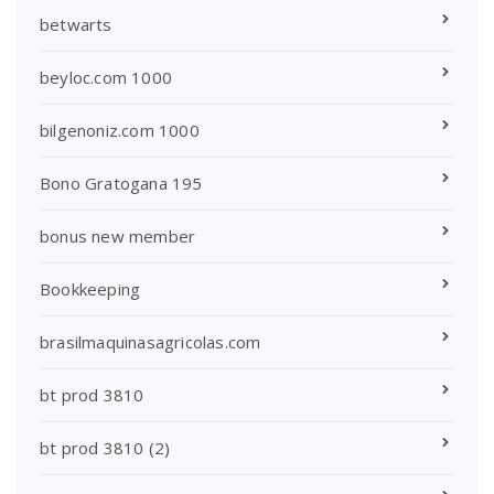
betwarts
beyloc.com 1000
bilgenoniz.com 1000
Bono Gratogana 195
bonus new member
Bookkeeping
brasilmaquinasagricolas.com
bt prod 3810
bt prod 3810 (2)