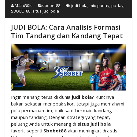
M4inG0ls
sbobet88
judi bola
,
mix parlay
,
parlay
,
SBOBET88
,
situs judi bola
JUDI BOLA: Cara Analisis Formasi
Tim Tandang dan Kandang Tepat
Ingin menang terus di dunia
judi bola
? Kuncinya
bukan sekadar menebak skor, tetapi juga memahami
pola permainan tim, baik saat bermain kandang
maupun tandang. Dengan strategi yang tepat,
peluang Anda untuk menang di
situs judi bola
favorit seperti
Sbobet88
akan meningkat drastis.