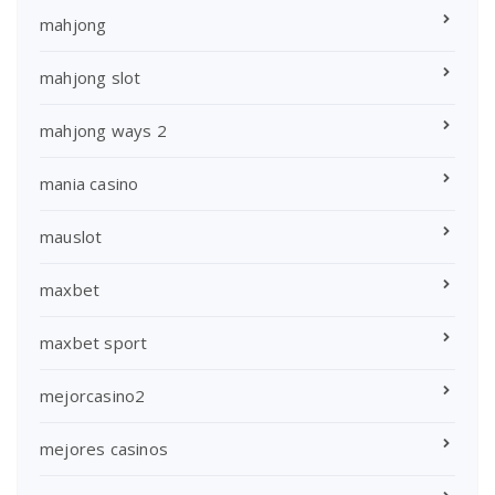
mahjong
mahjong slot
mahjong ways 2
mania casino
mauslot
maxbet
maxbet sport
mejorcasino2
mejores casinos