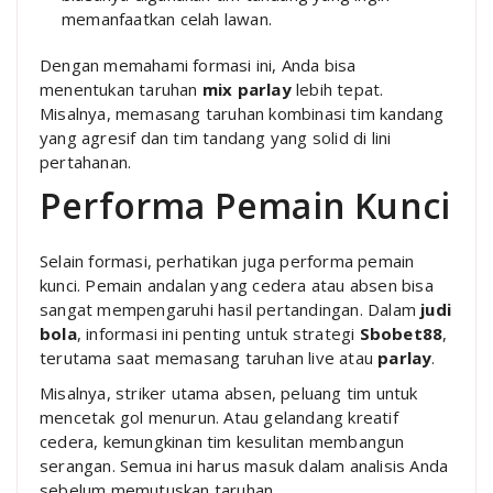
memanfaatkan celah lawan.
Dengan memahami formasi ini, Anda bisa
menentukan taruhan
mix parlay
lebih tepat.
Misalnya, memasang taruhan kombinasi tim kandang
yang agresif dan tim tandang yang solid di lini
pertahanan.
Performa Pemain Kunci
Selain formasi, perhatikan juga performa pemain
kunci. Pemain andalan yang cedera atau absen bisa
sangat mempengaruhi hasil pertandingan. Dalam
judi
bola
, informasi ini penting untuk strategi
Sbobet88
,
terutama saat memasang taruhan live atau
parlay
.
Misalnya, striker utama absen, peluang tim untuk
mencetak gol menurun. Atau gelandang kreatif
cedera, kemungkinan tim kesulitan membangun
serangan. Semua ini harus masuk dalam analisis Anda
sebelum memutuskan taruhan.