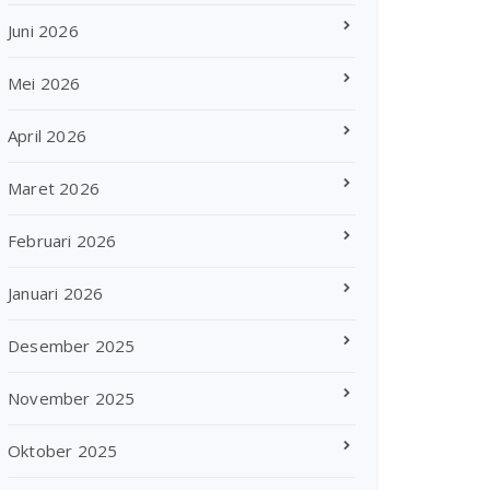
Juni 2026
Mei 2026
April 2026
Maret 2026
Februari 2026
Januari 2026
Desember 2025
November 2025
Oktober 2025