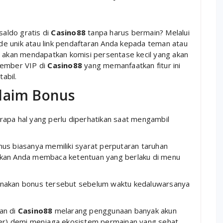
aldo gratis di
Casino88
tanpa harus bermain? Melalui
e unik atau link pendaftaran Anda kepada teman atau
a akan mendapatkan komisi persentase kecil yang akan
member VIP di
Casino88
yang memanfaatkan fitur ini
abil.
Klaim Bonus
rapa hal yang perlu diperhatikan saat mengambil
us biasanya memiliki syarat perputaran taruhan
tikan Anda membaca ketentuan yang berlaku di menu
nakan bonus tersebut sebelum waktu kedaluwarsanya
an di
Casino88
melarang penggunaan banyak akun
er) demi menjaga ekosistem permainan yang sehat.