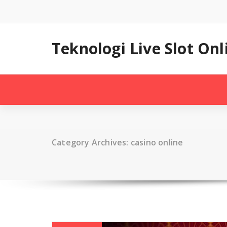
Skip
to
content
Teknologi Live Slot On
Category Archives: casino online