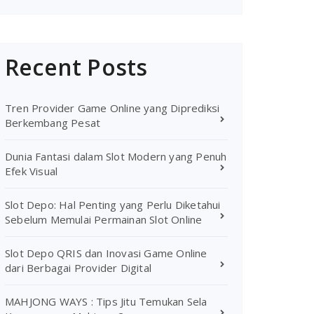
Recent Posts
Tren Provider Game Online yang Diprediksi
Berkembang Pesat
Dunia Fantasi dalam Slot Modern yang Penuh
Efek Visual
Slot Depo: Hal Penting yang Perlu Diketahui
Sebelum Memulai Permainan Slot Online
Slot Depo QRIS dan Inovasi Game Online
dari Berbagai Provider Digital
MAHJONG WAYS : Tips Jitu Temukan Sela