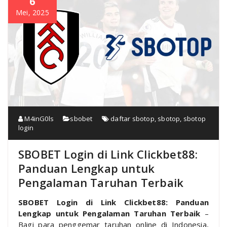
6
Mei, 2025
M4inG0ls
sbobet
daftar sbotop
,
sbotop
,
sbotop
login
SBOBET Login di Link Clickbet88:
Panduan Lengkap untuk
Pengalaman Taruhan Terbaik
SBOBET Login di Link Clickbet88: Panduan
Lengkap untuk Pengalaman Taruhan Terbaik
–
Bagi para penggemar taruhan online di Indonesia,