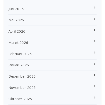
Juni 2026
Mei 2026
April 2026
Maret 2026
Februari 2026
Januari 2026
Desember 2025
November 2025
Oktober 2025