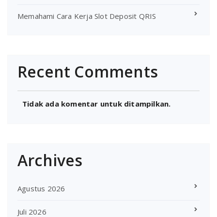
Memahami Cara Kerja Slot Deposit QRIS
Recent Comments
Tidak ada komentar untuk ditampilkan.
Archives
Agustus 2026
Juli 2026