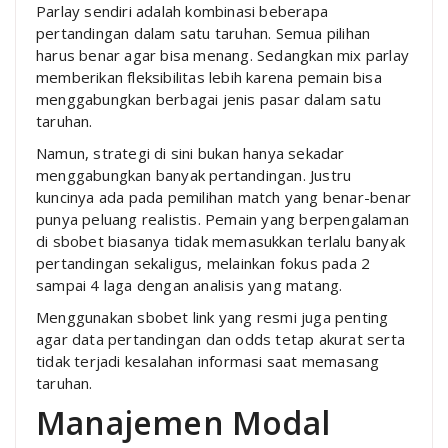
Parlay sendiri adalah kombinasi beberapa
pertandingan dalam satu taruhan. Semua pilihan
harus benar agar bisa menang. Sedangkan mix parlay
memberikan fleksibilitas lebih karena pemain bisa
menggabungkan berbagai jenis pasar dalam satu
taruhan.
Namun, strategi di sini bukan hanya sekadar
menggabungkan banyak pertandingan. Justru
kuncinya ada pada pemilihan match yang benar-benar
punya peluang realistis. Pemain yang berpengalaman
di sbobet biasanya tidak memasukkan terlalu banyak
pertandingan sekaligus, melainkan fokus pada 2
sampai 4 laga dengan analisis yang matang.
Menggunakan sbobet link yang resmi juga penting
agar data pertandingan dan odds tetap akurat serta
tidak terjadi kesalahan informasi saat memasang
taruhan.
Manajemen Modal