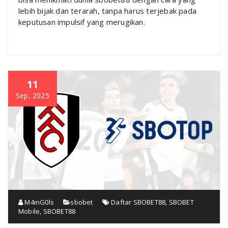
lebih bijak dan terarah, tanpa harus terjebak pada
keputusan impulsif yang merugikan.
11
Sep, 2025
M4inG0ls
sbobet
Daftar SBOBET88
,
SBOBET
Mobile
,
SBOBET88