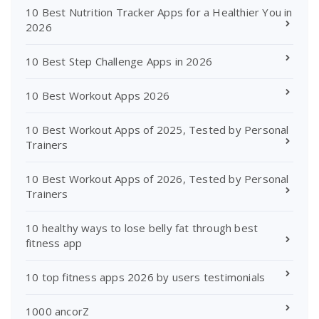
10 Best Nutrition Tracker Apps for a Healthier You in
2026
10 Best Step Challenge Apps in 2026
10 Best Workout Apps 2026
10 Best Workout Apps of 2025, Tested by Personal
Trainers
10 Best Workout Apps of 2026, Tested by Personal
Trainers
10 healthy ways to lose belly fat through best
fitness app
10 top fitness apps 2026 by users testimonials
1000 ancorZ