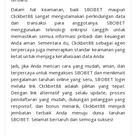
Dalam hal keamanan, baik SBOBET maupun
Clickbet88 sangat mengutamakan perlindungan data
dan transaksi para anggotanya. SBOBET
menggunakan teknologi enkripsi canggih untuk
memastikan semua informasi pribadi dan keuangan
Anda aman. Sementara itu, Clickbet88 sebagai agen
terpercaya juga menerapkan standar keamanan yang
ketat untuk menjaga kerahasiaan data Anda.
Jadi, jika Anda mencari cara yang mudah, aman, dan
terpercaya untuk mengakses SBOBET dan menikmati
pengalaman taruhan online yang seru, SBOBET login
melalui link Clickbet88 adalah pilihan yang tepat.
Dengan link alternatif yang selalu update, proses
pendaftaran yang mudah, dukungan pelanggan yang
responsif, dan bonus menarik, Clickbet88 menjadi
jembatan terbaik Anda menuju dunia taruhan
SBOBET. Selamat bertaruh dan semoga sukses!