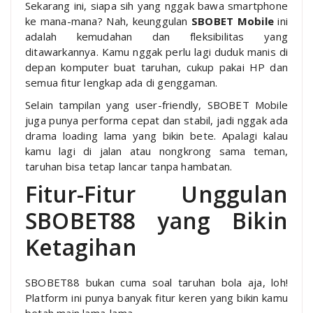
Sekarang ini, siapa sih yang nggak bawa smartphone
ke mana-mana? Nah, keunggulan
SBOBET Mobile
ini
adalah kemudahan dan fleksibilitas yang
ditawarkannya. Kamu nggak perlu lagi duduk manis di
depan komputer buat taruhan, cukup pakai HP dan
semua fitur lengkap ada di genggaman.
Selain tampilan yang user-friendly, SBOBET Mobile
juga punya performa cepat dan stabil, jadi nggak ada
drama loading lama yang bikin bete. Apalagi kalau
kamu lagi di jalan atau nongkrong sama teman,
taruhan bisa tetap lancar tanpa hambatan.
Fitur-Fitur Unggulan
SBOBET88 yang Bikin
Ketagihan
SBOBET88 bukan cuma soal taruhan bola aja, loh!
Platform ini punya banyak fitur keren yang bikin kamu