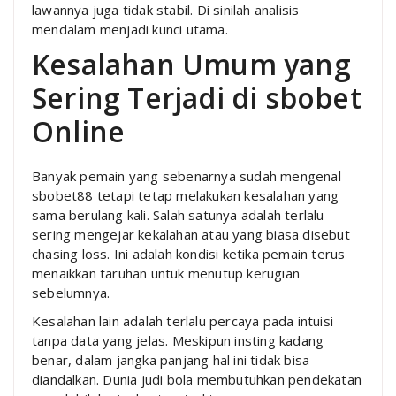
lawannya juga tidak stabil. Di sinilah analisis
mendalam menjadi kunci utama.
Kesalahan Umum yang
Sering Terjadi di sbobet
Online
Banyak pemain yang sebenarnya sudah mengenal
sbobet88 tetapi tetap melakukan kesalahan yang
sama berulang kali. Salah satunya adalah terlalu
sering mengejar kekalahan atau yang biasa disebut
chasing loss. Ini adalah kondisi ketika pemain terus
menaikkan taruhan untuk menutup kerugian
sebelumnya.
Kesalahan lain adalah terlalu percaya pada intuisi
tanpa data yang jelas. Meskipun insting kadang
benar, dalam jangka panjang hal ini tidak bisa
diandalkan. Dunia judi bola membutuhkan pendekatan