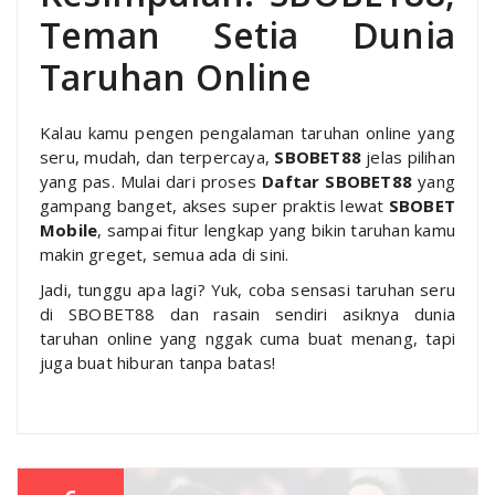
Teman Setia Dunia
Taruhan Online
Kalau kamu pengen pengalaman taruhan online yang
seru, mudah, dan terpercaya,
SBOBET88
jelas pilihan
yang pas. Mulai dari proses
Daftar SBOBET88
yang
gampang banget, akses super praktis lewat
SBOBET
Mobile
, sampai fitur lengkap yang bikin taruhan kamu
makin greget, semua ada di sini.
Jadi, tunggu apa lagi? Yuk, coba sensasi taruhan seru
di SBOBET88 dan rasain sendiri asiknya dunia
taruhan online yang nggak cuma buat menang, tapi
juga buat hiburan tanpa batas!