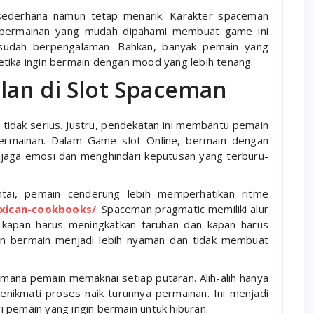
sederhana namun tetap menarik. Karakter spaceman
permainan yang mudah dipahami membuat game ini
udah berpengalaman. Bahkan, banyak pemain yang
tika ingin bermain dengan mood yang lebih tenang.
an di Slot Spaceman
 tidak serius. Justru, pendekatan ini membantu pemain
ermainan. Dalam Game slot Online, bermain dengan
njaga emosi dan menghindari keputusan yang terburu-
tai, pemain cenderung lebih memperhatikan ritme
xican-cookbooks/
. Spaceman pragmatic memiliki alur
 kapan harus meningkatkan taruhan dan kapan harus
an bermain menjadi lebih nyaman dan tidak membuat
aimana pemain memaknai setiap putaran. Alih-alih hanya
ikmati proses naik turunnya permainan. Ini menjadi
 pemain yang ingin bermain untuk hiburan.