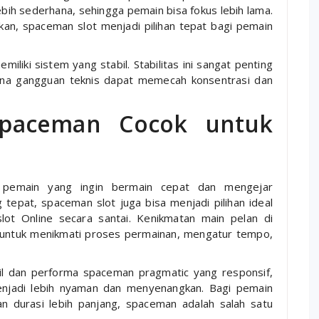
ih sederhana, sehingga pemain bisa fokus lebih lama.
an, spaceman slot menjadi pilihan tepat bagi pemain
.
miliki sistem yang stabil. Stabilitas ini sangat penting
rena gangguan teknis dapat memecah konsentrasi dan
 Spaceman Cocok untuk
pemain yang ingin bermain cepat dan mengejar
epat, spaceman slot juga bisa menjadi pilihan ideal
ot Online secara santai. Kenikmatan main pelan di
untuk menikmati proses permainan, mengatur tempo,
l dan performa spaceman pragmatic yang responsif,
njadi lebih nyaman dan menyenangkan. Bagi pemain
 durasi lebih panjang, spaceman adalah salah satu