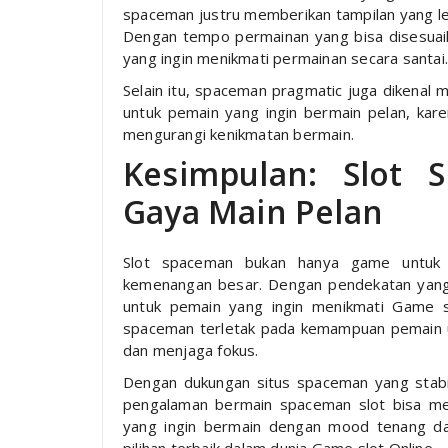
spaceman justru memberikan tampilan yang leb
Dengan tempo permainan yang bisa disesuaik
yang ingin menikmati permainan secara santai
Selain itu, spaceman pragmatic juga dikenal me
untuk pemain yang ingin bermain pelan, ka
mengurangi kenikmatan bermain.
Kesimpulan: Slot
Gaya Main Pelan
Slot spaceman bukan hanya game untuk 
kemenangan besar. Dengan pendekatan yang t
untuk pemain yang ingin menikmati Game sl
spaceman terletak pada kemampuan pemain 
dan menjaga fokus.
Dengan dukungan situs spaceman yang stabi
pengalaman bermain spaceman slot bisa me
yang ingin bermain dengan mood tenang dan