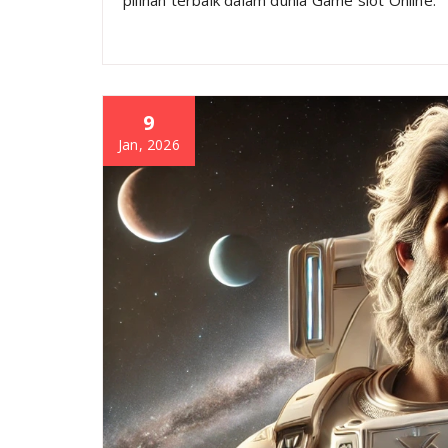
pilihan terbaik dalam dunia Game slot Online.
9
Jan, 2026