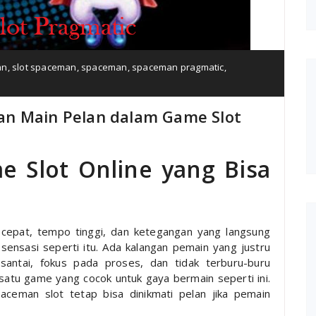
an
,
slot spaceman
,
spaceman
,
spaceman pragmatic
,
an Main Pelan dalam Game Slot
e Slot Online yang Bisa
 cepat, tempo tinggi, dan ketegangan yang langsung
ensasi seperti itu. Ada kalangan pemain yang justru
antai, fokus pada proses, dan tidak terburu-buru
satu game yang cocok untuk gaya bermain seperti ini.
aceman slot tetap bisa dinikmati pelan jika pemain