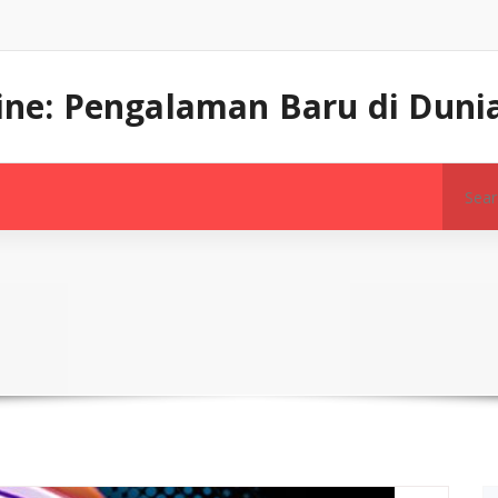
line: Pengalaman Baru di Dunia
Search
for: