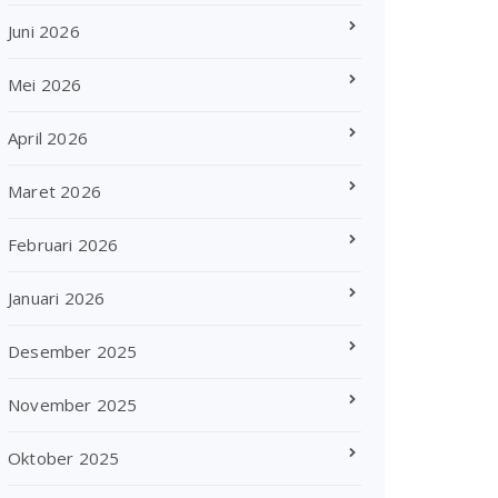
Juni 2026
Mei 2026
April 2026
Maret 2026
Februari 2026
Januari 2026
Desember 2025
November 2025
Oktober 2025