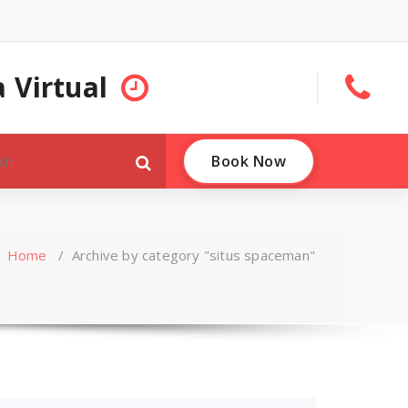
 Virtual
Book Now
Home
/
Archive by category "situs spaceman"