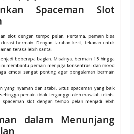
nkan Spaceman Slot
n
an slot dengan tempo pelan. Pertama, pemain bisa
 durasi bermain. Dengan taruhan kecil, tekanan untuk
nan terasa lebih santai.
njadi beberapa bagian. Misalnya, bermain 15 hingga
ara ini membantu pemain menjaga konsentrasi dan mood
jaga emosi sangat penting agar pengalaman bermain
n yang nyaman dan stabil. Situs spaceman yang baik
sehingga pemain tidak terganggu oleh masalah teknis.
ti spaceman slot dengan tempo pelan menjadi lebih
eman dalam Menunjang
lan