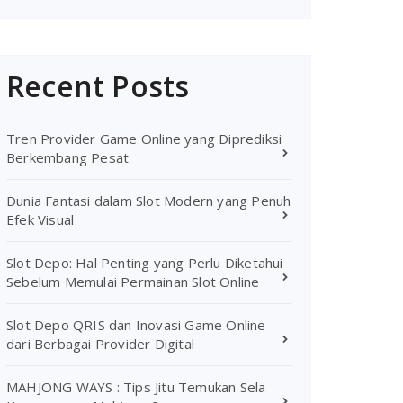
Recent Posts
Tren Provider Game Online yang Diprediksi
Berkembang Pesat
Dunia Fantasi dalam Slot Modern yang Penuh
Efek Visual
Slot Depo: Hal Penting yang Perlu Diketahui
Sebelum Memulai Permainan Slot Online
Slot Depo QRIS dan Inovasi Game Online
dari Berbagai Provider Digital
MAHJONG WAYS : Tips Jitu Temukan Sela