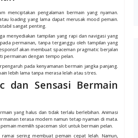
alam menciptakan pengalaman bermain yang nyaman.
 atau loading yang lama dapat merusak mood pemain.
stabil sangat penting.
uga menyediakan tampilan yang rapi dan navigasi yang
 pada permainan, tanpa terganggu oleh tampilan yang
 responsif akan membuat spaceman pragmatic berjalan
ti permainan dengan tempo pelan.
erpengaruh pada kenyamanan bermain jangka panjang.
in lebih lama tanpa merasa lelah atau stres.
c dan Sensasi Bermain
in yang halus dan tidak terlalu berlebihan. Animasi
permainan terasa modern namun tetap nyaman di mata.
 pemain memilih spaceman slot untuk bermain pelan.
lu ramai sering membuat pemain cepat lelah. Namun,