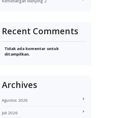
Kemenangan Mahjong 2
Recent Comments
Tidak ada komentar untuk
ditampilkan.
Archives
Agustus 2026
Juli 2026