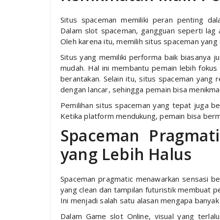
Situs spaceman memiliki peran penting d
Dalam slot spaceman, gangguan seperti lag
Oleh karena itu, memilih situs spaceman yang 
Situs yang memiliki performa baik biasanya j
mudah. Hal ini membantu pemain lebih fokus
berantakan. Selain itu, situs spaceman yang
dengan lancar, sehingga pemain bisa menikma
Pemilihan situs spaceman yang tepat juga b
Ketika platform mendukung, pemain bisa berma
Spaceman Pragmati
yang Lebih Halus
Spaceman pragmatic menawarkan sensasi berma
yang clean dan tampilan futuristik membuat 
Ini menjadi salah satu alasan mengapa banyak
Dalam Game slot Online, visual yang terla