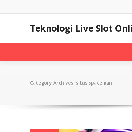
Skip
to
content
Teknologi Live Slot On
Category Archives: situs spaceman