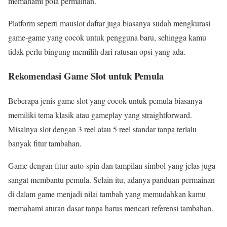
memahami pola permainan.
Platform seperti mauslot daftar juga biasanya sudah mengkurasi
game-game yang cocok untuk pengguna baru, sehingga kamu
tidak perlu bingung memilih dari ratusan opsi yang ada.
Rekomendasi Game Slot untuk Pemula
Beberapa jenis game slot yang cocok untuk pemula biasanya
memiliki tema klasik atau gameplay yang straightforward.
Misalnya slot dengan 3 reel atau 5 reel standar tanpa terlalu
banyak fitur tambahan.
Game dengan fitur auto-spin dan tampilan simbol yang jelas juga
sangat membantu pemula. Selain itu, adanya panduan permainan
di dalam game menjadi nilai tambah yang memudahkan kamu
memahami aturan dasar tanpa harus mencari referensi tambahan.