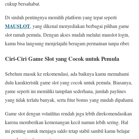
cukup bersahabat.
Di sinilah pentingnya memilih platform yang tepat seperti
MAUSLOT
, yang dikenal menyediakan berbagai pilihan game
slot ramah pemula. Dengan akses mudah melalui mauslot login,
kamu bisa langsung menjelajahi beragam permainan tanpa ribet.
Ciri-Ciri Game Slot yang Cocok untuk Pemula
Sebelum masuk ke rekomendasi, ada baiknya kamu memahami
dulu karakteristik game slot yang cocok untuk pemula. Biasanya,
game seperti ini memiliki tampilan sederhana, jumlah paylines
yang tidak terlalu banyak, serta fitur bonus yang mudah dipahami.
Game slot dengan volatilitas rendah juga lebih direkomendasikan
karena memberikan kemenangan kecil namun lebih sering. Hal
ini penting untuk menjaga saldo tetap stabil sambil kamu belajar