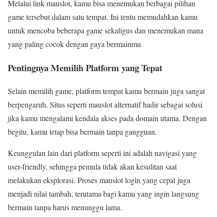
Melalui link mauslot, kamu bisa menemukan berbagai pilihan
game tersebut dalam satu tempat. Ini tentu memudahkan kamu
untuk mencoba beberapa game sekaligus dan menemukan mana
yang paling cocok dengan gaya bermainmu.
Pentingnya Memilih Platform yang Tepat
Selain memilih game, platform tempat kamu bermain juga sangat
berpengaruh. Situs seperti mauslot alternatif hadir sebagai solusi
jika kamu mengalami kendala akses pada domain utama. Dengan
begitu, kamu tetap bisa bermain tanpa gangguan.
Keunggulan lain dari platform seperti ini adalah navigasi yang
user-friendly, sehingga pemula tidak akan kesulitan saat
melakukan eksplorasi. Proses mauslot login yang cepat juga
menjadi nilai tambah, terutama bagi kamu yang ingin langsung
bermain tanpa harus menunggu lama.