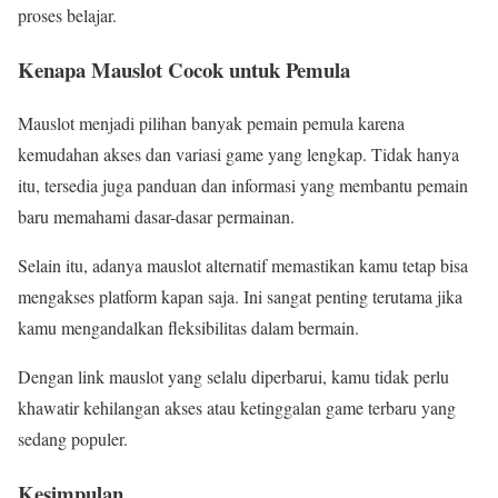
proses belajar.
Kenapa Mauslot Cocok untuk Pemula
Mauslot menjadi pilihan banyak pemain pemula karena
kemudahan akses dan variasi game yang lengkap. Tidak hanya
itu, tersedia juga panduan dan informasi yang membantu pemain
baru memahami dasar-dasar permainan.
Selain itu, adanya mauslot alternatif memastikan kamu tetap bisa
mengakses platform kapan saja. Ini sangat penting terutama jika
kamu mengandalkan fleksibilitas dalam bermain.
Dengan link mauslot yang selalu diperbarui, kamu tidak perlu
khawatir kehilangan akses atau ketinggalan game terbaru yang
sedang populer.
Kesimpulan