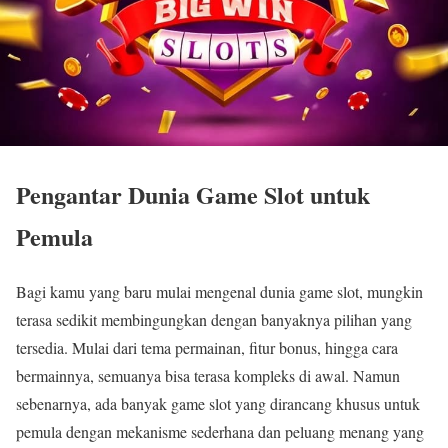
Pengantar Dunia Game Slot untuk
Pemula
Bagi kamu yang baru mulai mengenal dunia game slot, mungkin
terasa sedikit membingungkan dengan banyaknya pilihan yang
tersedia. Mulai dari tema permainan, fitur bonus, hingga cara
bermainnya, semuanya bisa terasa kompleks di awal. Namun
sebenarnya, ada banyak game slot yang dirancang khusus untuk
pemula dengan mekanisme sederhana dan peluang menang yang