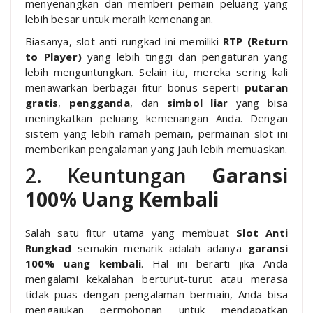
menyenangkan dan memberi pemain peluang yang
lebih besar untuk meraih kemenangan.
Biasanya, slot anti rungkad ini memiliki
RTP (Return
to Player)
yang lebih tinggi dan pengaturan yang
lebih menguntungkan. Selain itu, mereka sering kali
menawarkan berbagai fitur bonus seperti
putaran
gratis
,
pengganda
, dan
simbol liar
yang bisa
meningkatkan peluang kemenangan Anda. Dengan
sistem yang lebih ramah pemain, permainan slot ini
memberikan pengalaman yang jauh lebih memuaskan.
2. Keuntungan
Garansi
100% Uang Kembali
Salah satu fitur utama yang membuat
Slot Anti
Rungkad
semakin menarik adalah adanya
garansi
100% uang kembali
. Hal ini berarti jika Anda
mengalami kekalahan berturut-turut atau merasa
tidak puas dengan pengalaman bermain, Anda bisa
mengajukan permohonan untuk mendapatkan