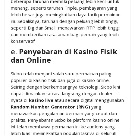
beberapa taruhan memiliki peluang lebih kecil untuk
menang, seperti taruhan Triple, pembayaran yang
lebih besar juga meningkatkan daya tarik permainan
ini. Sebaliknya, taruhan dengan peluang lebih tinggi,
seperti Big dan Small, menawarkan RTP lebih tinggi
dan memberikan rasa aman bagi pemain yang lebih
konservatif.
e.
Penyebaran di Kasino Fisik
dan Online
Sicbo telah menjadi salah satu permainan paling
populer di kasino fisik dan juga di kasino online.
Seiring dengan berkembangnya teknologi, Sicbo kini
dapat dimainkan secara langsung dengan dealer
nyata di
kasino live
atau secara digital menggunakan
Random Number Generator (RNG)
yang
menawarkan pengalaman bermain yang cepat dan
praktis. Penyebaran Sicbo ke platform kasino online
ini telah membawa permainan ini ke audiens yang
lebih luas, meningkatkan popularitasnya di seluruh