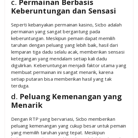
c.
Permainan Berbasis
Keberuntungan dan Sensasi
Seperti kebanyakan permainan kasino, Sicbo adalah
permainan yang sangat bergantung pada
keberuntungan. Meskipun pemain dapat memilih
taruhan dengan peluang yang lebih baik, hasil dari
lemparan tiga dadu selalu acak, memberikan sensasi
ketegangan yang mendalam setiap kali dadu
digulirkan. Keberuntungan menjadi faktor utama yang
membuat permainan ini sangat menarik, karena
setiap putaran bisa memberikan hasil yang tak
terduga.
d.
Peluang Kemenangan yang
Menarik
Dengan RTP yang bervariasi, Sicbo memberikan
peluang kemenangan yang cukup besar untuk pemain
yang memilih taruhan yang tepat. Meskipun