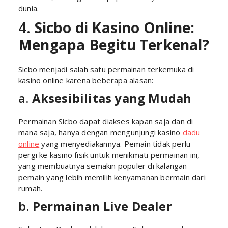
dunia.
4.
Sicbo di Kasino Online:
Mengapa Begitu Terkenal?
Sicbo menjadi salah satu permainan terkemuka di
kasino online karena beberapa alasan:
a.
Aksesibilitas yang Mudah
Permainan Sicbo dapat diakses kapan saja dan di
mana saja, hanya dengan mengunjungi kasino
dadu
online
yang menyediakannya. Pemain tidak perlu
pergi ke kasino fisik untuk menikmati permainan ini,
yang membuatnya semakin populer di kalangan
pemain yang lebih memilih kenyamanan bermain dari
rumah.
b.
Permainan Live Dealer