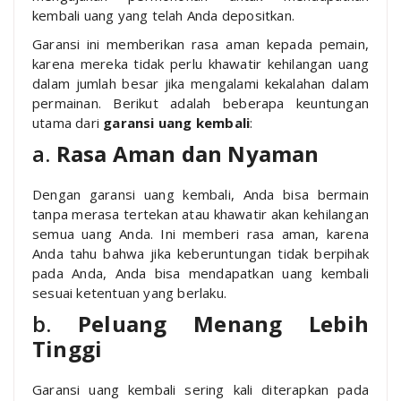
kembali uang yang telah Anda depositkan.
Garansi ini memberikan rasa aman kepada pemain,
karena mereka tidak perlu khawatir kehilangan uang
dalam jumlah besar jika mengalami kekalahan dalam
permainan. Berikut adalah beberapa keuntungan
utama dari
garansi uang kembali
:
a.
Rasa Aman dan Nyaman
Dengan garansi uang kembali, Anda bisa bermain
tanpa merasa tertekan atau khawatir akan kehilangan
semua uang Anda. Ini memberi rasa aman, karena
Anda tahu bahwa jika keberuntungan tidak berpihak
pada Anda, Anda bisa mendapatkan uang kembali
sesuai ketentuan yang berlaku.
b.
Peluang Menang Lebih
Tinggi
Garansi uang kembali sering kali diterapkan pada