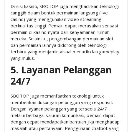
Di sisi kasino, SBOTOP juga menghadirkan teknologi
canggih dalam bentuk permainan langsung (live
casino) yang menggunakan video streaming
berkualitas tinggi. Pemain dapat merasakan sensasi
bermain di kasino nyata dari kenyamanan rumah
mereka. Selain itu, pengembangan permainan slot
dan permainan lainnya didorong oleh teknologi
terbaru yang menjamin visual menarik dan gameplay
yang mulus.
5. Layanan Pelanggan
24/7
SBOTOP juga memanfaatkan teknologi untuk
memberikan dukungan pelanggan yang responsif.
Dengan layanan pelanggan yang tersedia 24/7
melalui berbagai saluran komunikasi, pemain dapat
dengan cepat mendapatkan bantuan jika menghadapi
masalah atau pertanyaan. Penggunaan chatbot yang