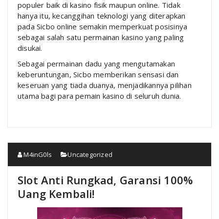
populer baik di kasino fisik maupun online. Tidak
hanya itu, kecanggihan teknologi yang diterapkan
pada Sicbo online semakin memperkuat posisinya
sebagai salah satu permainan kasino yang paling
disukai.
Sebagai permainan dadu yang mengutamakan
keberuntungan, Sicbo memberikan sensasi dan
keseruan yang tiada duanya, menjadikannya pilihan
utama bagi para pemain kasino di seluruh dunia.
M4inG0ls
Uncategorized
Slot Anti Rungkad, Garansi 100%
Uang Kembali!