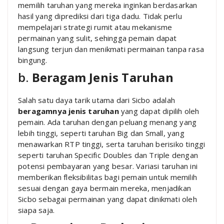
memilih taruhan yang mereka inginkan berdasarkan
hasil yang diprediksi dari tiga dadu. Tidak perlu
mempelajari strategi rumit atau mekanisme
permainan yang sulit, sehingga pemain dapat
langsung terjun dan menikmati permainan tanpa rasa
bingung.
b.
Beragam Jenis Taruhan
Salah satu daya tarik utama dari Sicbo adalah
beragamnya jenis taruhan
yang dapat dipilih oleh
pemain. Ada taruhan dengan peluang menang yang
lebih tinggi, seperti taruhan Big dan Small, yang
menawarkan RTP tinggi, serta taruhan berisiko tinggi
seperti taruhan Specific Doubles dan Triple dengan
potensi pembayaran yang besar. Variasi taruhan ini
memberikan fleksibilitas bagi pemain untuk memilih
sesuai dengan gaya bermain mereka, menjadikan
Sicbo sebagai permainan yang dapat dinikmati oleh
siapa saja.