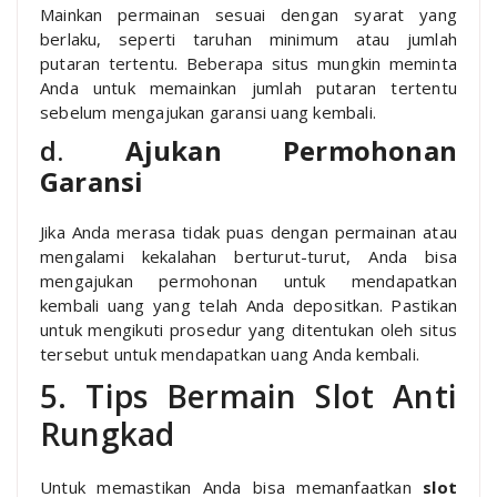
Mainkan permainan sesuai dengan syarat yang
berlaku, seperti taruhan minimum atau jumlah
putaran tertentu. Beberapa situs mungkin meminta
Anda untuk memainkan jumlah putaran tertentu
sebelum mengajukan garansi uang kembali.
d.
Ajukan Permohonan
Garansi
Jika Anda merasa tidak puas dengan permainan atau
mengalami kekalahan berturut-turut, Anda bisa
mengajukan permohonan untuk mendapatkan
kembali uang yang telah Anda depositkan. Pastikan
untuk mengikuti prosedur yang ditentukan oleh situs
tersebut untuk mendapatkan uang Anda kembali.
5. Tips Bermain Slot Anti
Rungkad
Untuk memastikan Anda bisa memanfaatkan
slot