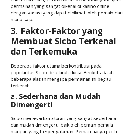
permainan yang sangat dikenal di kasino online,
dengan variasi yang dapat dinikmati oleh pemain dari
mana saja.
3.
Faktor-Faktor yang
Membuat Sicbo Terkenal
dan Terkemuka
Beberapa faktor utama berkontribusi pada
popularitas Sicbo di seluruh dunia. Berikut adalah
beberapa alasan mengapa permainan ini begitu
terkenal:
a.
Sederhana dan Mudah
Dimengerti
Sicbo menawarkan aturan yang sangat sederhana
dan mudah dimengerti, baik oleh pemain pemula
maupun yang berpengalaman. Pemain hanya perlu