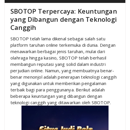
SBOTOP Terpercaya: Keuntungan
yang Dibangun dengan Teknologi
Canggih
SBOTOP telah lama dikenal sebagai salah satu
platform taruhan online terkemuka di dunia. Dengan
menawarkan berbagai jenis taruhan, mulai dari
olahraga hingga kasino, SBOTOP telah berhasil
membangun reputasi yang solid dalam industri
perjudian online. Namun, yang membuatnya benar-
benar menonjol adalah penerapan teknologi canggih
yang digunakan untuk memberikan pengalaman
terbaik bagi para penggunanya. Berikut adalah
beberapa keuntungan yang dibangun dengan
teknologi canggih yang ditawarkan oleh SBOTOP.