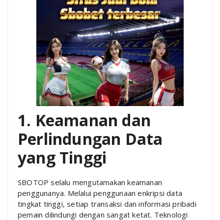
1. Keamanan dan
Perlindungan Data
yang Tinggi
SBOTOP selalu mengutamakan keamanan
penggunanya. Melalui penggunaan enkripsi data
tingkat tinggi, setiap transaksi dan informasi pribadi
pemain dilindungi dengan sangat ketat. Teknologi