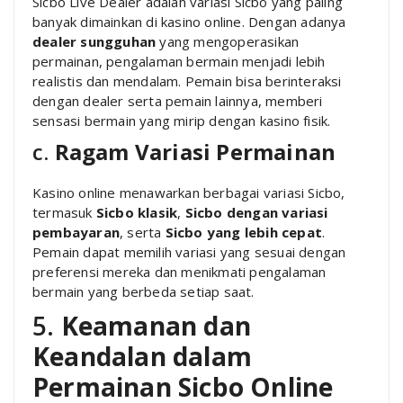
Sicbo Live Dealer adalah variasi Sicbo yang paling
banyak dimainkan di kasino online. Dengan adanya
dealer sungguhan
yang mengoperasikan
permainan, pengalaman bermain menjadi lebih
realistis dan mendalam. Pemain bisa berinteraksi
dengan dealer serta pemain lainnya, memberi
sensasi bermain yang mirip dengan kasino fisik.
c.
Ragam Variasi Permainan
Kasino online menawarkan berbagai variasi Sicbo,
termasuk
Sicbo klasik
,
Sicbo dengan variasi
pembayaran
, serta
Sicbo yang lebih cepat
.
Pemain dapat memilih variasi yang sesuai dengan
preferensi mereka dan menikmati pengalaman
bermain yang berbeda setiap saat.
5.
Keamanan dan
Keandalan dalam
Permainan Sicbo Online