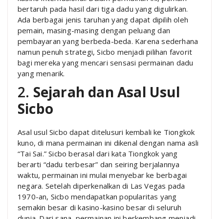
bertaruh pada hasil dari tiga dadu yang digulirkan.
Ada berbagai jenis taruhan yang dapat dipilih oleh
pemain, masing-masing dengan peluang dan
pembayaran yang berbeda-beda. Karena sederhana
namun penuh strategi, Sicbo menjadi pilihan favorit
bagi mereka yang mencari sensasi permainan dadu
yang menarik.
2.
Sejarah dan Asal Usul
Sicbo
Asal usul Sicbo dapat ditelusuri kembali ke Tiongkok
kuno, di mana permainan ini dikenal dengan nama asli
“Tai Sai.” Sicbo berasal dari kata Tiongkok yang
berarti “dadu terbesar” dan seiring berjalannya
waktu, permainan ini mulai menyebar ke berbagai
negara. Setelah diperkenalkan di Las Vegas pada
1970-an, Sicbo mendapatkan popularitas yang
semakin besar di kasino-kasino besar di seluruh
dunia. Dari sana, permainan ini berkembang menjadi