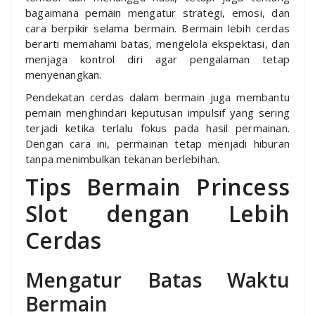
bagaimana pemain mengatur strategi, emosi, dan
cara berpikir selama bermain. Bermain lebih cerdas
berarti memahami batas, mengelola ekspektasi, dan
menjaga kontrol diri agar pengalaman tetap
menyenangkan.
Pendekatan cerdas dalam bermain juga membantu
pemain menghindari keputusan impulsif yang sering
terjadi ketika terlalu fokus pada hasil permainan.
Dengan cara ini, permainan tetap menjadi hiburan
tanpa menimbulkan tekanan berlebihan.
Tips Bermain Princess
Slot dengan Lebih
Cerdas
Mengatur Batas Waktu
Bermain