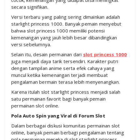
cocok, kemenangan yang didapat bisa meningkat
secara signifikan.
Versi terbaru yang paling sering dimainkan adalah
starlight princess 1000. Banyak pemain menyebut
bahwa slot princess 1000 memiliki potensi
kemenangan yang jauh lebih besar dibandingkan
versi sebelumnya.
Selain itu, desain permainan dari
slot princess 1000
juga menjadi daya tarik tersendiri. Karakter putri
dengan tampilan anime serta efek cahaya yang
muncul ketika kemenangan terjadi membuat
pengalaman bermain terasa lebih menyenangkan.
Karena itulah slot starlight princess menjadi salah
satu permainan favorit bagi banyak pemain
permainan slot online.
Pola Auto Spin yang Viral di Forum Slot
Dalam berbagai diskusi komunitas permainan slot
online, banyak pemain berbagi pengalaman tentang
pola permainan mereka di slot starlight princess