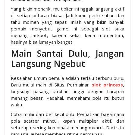
Yang bikin menarik, multiplier ini nggak langsung aktif
di setiap putaran biasa. Jadi kamu perlu sabar dan
tahu momen yang tepat. Inilah yang bikin banyak
pemain menyebut game ini sebagai slot suka
menang Jackpot, karena sekali kena momentum,
hasilnya bisa lumayan banget.
Main Santai Dulu, Jangan
Langsung Ngebut
Kesalahan umum pemula adalah terlalu terburu-buru.
Baru mulai main di Situs Permainan
slot princess
,
langsung pasang taruhan tinggi dengan harapan
menang besar. Padahal, memahami pola itu butuh
waktu.
Coba mulai dari bet kecil dulu. Perhatikan bagaimana
pola scatter muncul, kapan multiplier aktif, dan
seberapa sering kombinasi menang muncul. Dari situ
kamu mulai bisa membaca ritme permainan.