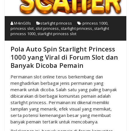
M4inG0ls
starlight princess
princess 1000
,
princess slot
,
slot princess
,
starlight princess
,
starlight
princess 1000
,
starlight princess slot
Pola Auto Spin Starlight Princess
1000 yang Viral di Forum Slot dan
Banyak Dicoba Pemain
Permainan slot online terus berkembang dan
menghadirkan berbagai jenis permainan yang
menarik untuk dicoba. Salah satu yang paling banyak
dibicarakan di berbagai komunitas pemain adalah
starlight princess. Permainan ini dikenal memiliki
tampilan yang menarik, efek visual yang memikat,
serta potensi kemenangan besar yang membuat
banyak pemain tertarik untuk mencobanya.