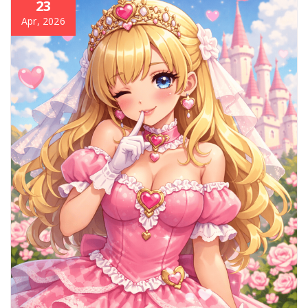
23
Apr, 2026