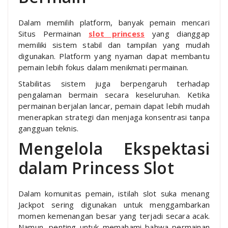
Dalam memilih platform, banyak pemain mencari
Situs Permainan
slot princess
yang dianggap
memiliki sistem stabil dan tampilan yang mudah
digunakan. Platform yang nyaman dapat membantu
pemain lebih fokus dalam menikmati permainan.
Stabilitas sistem juga berpengaruh terhadap
pengalaman bermain secara keseluruhan. Ketika
permainan berjalan lancar, pemain dapat lebih mudah
menerapkan strategi dan menjaga konsentrasi tanpa
gangguan teknis.
Mengelola Ekspektasi
dalam Princess Slot
Dalam komunitas pemain, istilah slot suka menang
Jackpot sering digunakan untuk menggambarkan
momen kemenangan besar yang terjadi secara acak.
Namun, penting untuk memahami bahwa permainan