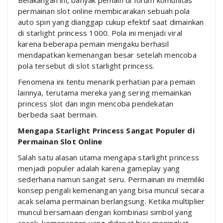
Belakangan ini, banyak pemain di forum komunitas
permainan slot online membicarakan sebuah pola
auto spin yang dianggap cukup efektif saat dimainkan
di starlight princess 1000. Pola ini menjadi viral
karena beberapa pemain mengaku berhasil
mendapatkan kemenangan besar setelah mencoba
pola tersebut di slot starlight princess.
Fenomena ini tentu menarik perhatian para pemain
lainnya, terutama mereka yang sering memainkan
princess slot dan ingin mencoba pendekatan
berbeda saat bermain.
Mengapa Starlight Princess Sangat Populer di
Permainan Slot Online
Salah satu alasan utama mengapa starlight princess
menjadi populer adalah karena gameplay yang
sederhana namun sangat seru. Permainan ini memiliki
konsep pengali kemenangan yang bisa muncul secara
acak selama permainan berlangsung. Ketika multiplier
muncul bersamaan dengan kombinasi simbol yang