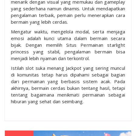
menarik dengan visual yang memukau dan gameplay
yang sederhana namun dinamis. Untuk mendapatkan
pengalaman terbaik, pemain perlu menerapkan cara
bermain yang lebih cerdas.
Mengatur waktu, mengelola modal, serta menjaga
emosi adalah kunci utama dalam bermain secara
bijak. Dengan memilih Situs Permainan starlight
princess yang stabil, pengalaman bermain bisa
menjadi lebih nyaman dan terkontrol.
Istilah slot suka menang Jackpot yang sering muncul
di komunitas tetap harus dipahami sebagai bagian
dari permainan yang berbasis sistem acak. Pada
akhirnya, bermain cerdas bukan tentang hasil, tetapi
tentang bagaimana menikmati permainan sebagai
hiburan yang sehat dan seimbang.