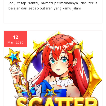
Jadi, tetap santai, nikmati permainannya, dan terus
belajar dari setiap putaran yang kamu jalani.
12
Mar, 2026