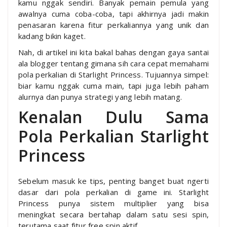
kamu nggak sendiri. Banyak pemain pemula yang
awalnya cuma coba-coba, tapi akhirnya jadi makin
penasaran karena fitur perkaliannya yang unik dan
kadang bikin kaget.
Nah, di artikel ini kita bakal bahas dengan gaya santai
ala blogger tentang gimana sih cara cepat memahami
pola perkalian di Starlight Princess. Tujuannya simpel:
biar kamu nggak cuma main, tapi juga lebih paham
alurnya dan punya strategi yang lebih matang.
Kenalan Dulu Sama
Pola Perkalian Starlight
Princess
Sebelum masuk ke tips, penting banget buat ngerti
dasar dari pola perkalian di game ini. Starlight
Princess punya sistem multiplier yang bisa
meningkat secara bertahap dalam satu sesi spin,
terutama saat fitur free spin aktif.