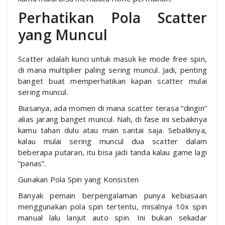
Perhatikan Pola Scatter
yang Muncul
Scatter adalah kunci untuk masuk ke mode free spin,
di mana multiplier paling sering muncul. Jadi, penting
banget buat memperhatikan kapan scatter mulai
sering muncul.
Biasanya, ada momen di mana scatter terasa “dingin”
alias jarang banget muncul. Nah, di fase ini sebaiknya
kamu tahan dulu atau main santai saja. Sebaliknya,
kalau mulai sering muncul dua scatter dalam
beberapa putaran, itu bisa jadi tanda kalau game lagi
“panas”.
Gunakan Pola Spin yang Konsisten
Banyak pemain berpengalaman punya kebiasaan
menggunakan pola spin tertentu, misalnya 10x spin
manual lalu lanjut auto spin. Ini bukan sekadar