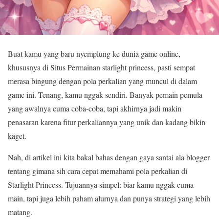
Buat kamu yang baru nyemplung ke dunia game online,
khususnya di Situs Permainan starlight princess, pasti sempat
merasa bingung dengan pola perkalian yang muncul di dalam
game ini. Tenang, kamu nggak sendiri. Banyak pemain pemula
yang awalnya cuma coba-coba, tapi akhirnya jadi makin
penasaran karena fitur perkaliannya yang unik dan kadang bikin
kaget.
Nah, di artikel ini kita bakal bahas dengan gaya santai ala blogger
tentang gimana sih cara cepat memahami pola perkalian di
Starlight Princess. Tujuannya simpel: biar kamu nggak cuma
main, tapi juga lebih paham alurnya dan punya strategi yang lebih
matang.