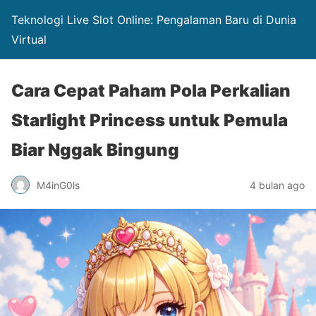
Teknologi Live Slot Online: Pengalaman Baru di Dunia
Virtual
Cara Cepat Paham Pola Perkalian
Starlight Princess untuk Pemula
Biar Nggak Bingung
M4inG0ls
4 bulan ago