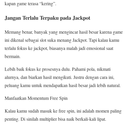
kapan game terasa “kering”.
Jangan Terlalu Terpaku pada Jackpot
Memang benar, banyak yang mengincar hasil besar karena game
ini dikenal sebagai slot suka menang Jackpot. Tapi kalau kamu
terlalu fokus ke jackpot, biasanya malah jadi emosional saat
bermain.
Lebih baik fokus ke prosesnya dulu. Pahami pola, nikmati
alurnya, dan biarkan hasil mengikuti. Justru dengan cara ini,
peluang kamu untuk mendapatkan hasil besar jadi lebih natural.
Manfaatkan Momentum Free Spin
Kalau kamu sudah masuk ke free spin, ini adalah momen paling
penting. Di sinilah multiplier bisa naik berkali-kali lipat.