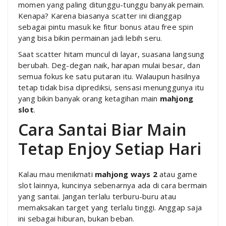
momen yang paling ditunggu-tunggu banyak pemain.
Kenapa? Karena biasanya scatter ini dianggap
sebagai pintu masuk ke fitur bonus atau free spin
yang bisa bikin permainan jadi lebih seru.
Saat scatter hitam muncul di layar, suasana langsung
berubah. Deg-degan naik, harapan mulai besar, dan
semua fokus ke satu putaran itu. Walaupun hasilnya
tetap tidak bisa diprediksi, sensasi menunggunya itu
yang bikin banyak orang ketagihan main
mahjong
slot
.
Cara Santai Biar Main
Tetap Enjoy Setiap Hari
Kalau mau menikmati
mahjong ways 2
atau game
slot lainnya, kuncinya sebenarnya ada di cara bermain
yang santai. Jangan terlalu terburu-buru atau
memaksakan target yang terlalu tinggi. Anggap saja
ini sebagai hiburan, bukan beban.