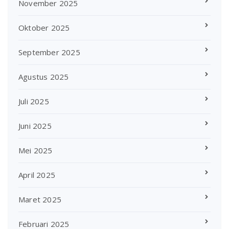
November 2025
Oktober 2025
September 2025
Agustus 2025
Juli 2025
Juni 2025
Mei 2025
April 2025
Maret 2025
Februari 2025