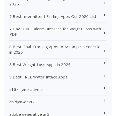
2026
7 Best Intermittent Fasting Apps Our 2026 List
7 Day 1000 Calorie Diet Plan for Weight Loss with
PDF
8 Best Goal-Tracking Apps to Accomplish Your Goals
in 2026
8 Best Weight Loss Apps in 2025
9 Best FREE Water Intake Apps
a16z generative ai
abidjan-da.ci2
adobe generative ai 2