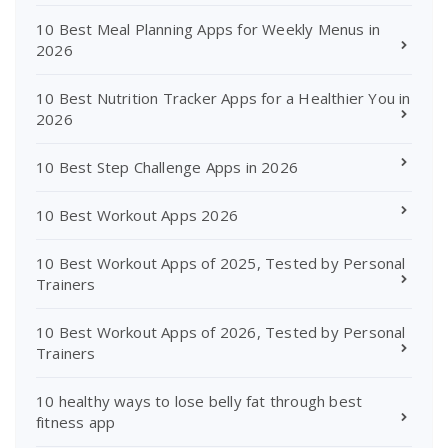
10 Best Meal Planning Apps for Weekly Menus in
2026
10 Best Nutrition Tracker Apps for a Healthier You in
2026
10 Best Step Challenge Apps in 2026
10 Best Workout Apps 2026
10 Best Workout Apps of 2025, Tested by Personal
Trainers
10 Best Workout Apps of 2026, Tested by Personal
Trainers
10 healthy ways to lose belly fat through best
fitness app