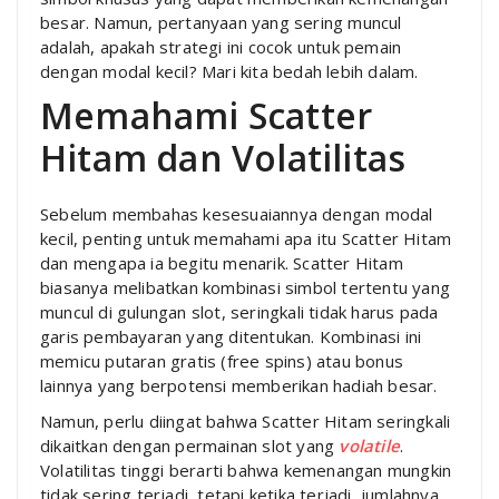
besar. Namun, pertanyaan yang sering muncul
adalah, apakah strategi ini cocok untuk pemain
dengan modal kecil? Mari kita bedah lebih dalam.
Memahami Scatter
Hitam dan Volatilitas
Sebelum membahas kesesuaiannya dengan modal
kecil, penting untuk memahami apa itu Scatter Hitam
dan mengapa ia begitu menarik. Scatter Hitam
biasanya melibatkan kombinasi simbol tertentu yang
muncul di gulungan slot, seringkali tidak harus pada
garis pembayaran yang ditentukan. Kombinasi ini
memicu putaran gratis (free spins) atau bonus
lainnya yang berpotensi memberikan hadiah besar.
Namun, perlu diingat bahwa Scatter Hitam seringkali
dikaitkan dengan permainan slot yang
volatile
.
Volatilitas tinggi berarti bahwa kemenangan mungkin
tidak sering terjadi, tetapi ketika terjadi, jumlahnya