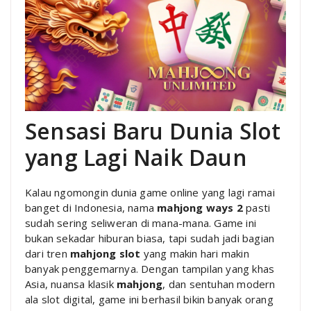
Sensasi Baru Dunia Slot
yang Lagi Naik Daun
Kalau ngomongin dunia game online yang lagi ramai
banget di Indonesia, nama
mahjong ways 2
pasti
sudah sering seliweran di mana-mana. Game ini
bukan sekadar hiburan biasa, tapi sudah jadi bagian
dari tren
mahjong slot
yang makin hari makin
banyak penggemarnya. Dengan tampilan yang khas
Asia, nuansa klasik
mahjong
, dan sentuhan modern
ala slot digital, game ini berhasil bikin banyak orang