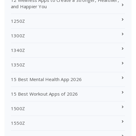
12 Wellness Apps to Create a Stronger, Healthier,
and Happier You
1250Z
1300Z
1340Z
1350Z
15 Best Mental Health App 2026
15 Best Workout Apps of 2026
1500Z
1550Z