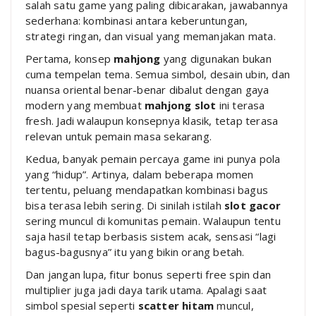
salah satu game yang paling dibicarakan, jawabannya
sederhana: kombinasi antara keberuntungan,
strategi ringan, dan visual yang memanjakan mata.
Pertama, konsep
mahjong
yang digunakan bukan
cuma tempelan tema. Semua simbol, desain ubin, dan
nuansa oriental benar-benar dibalut dengan gaya
modern yang membuat
mahjong slot
ini terasa
fresh. Jadi walaupun konsepnya klasik, tetap terasa
relevan untuk pemain masa sekarang.
Kedua, banyak pemain percaya game ini punya pola
yang “hidup”. Artinya, dalam beberapa momen
tertentu, peluang mendapatkan kombinasi bagus
bisa terasa lebih sering. Di sinilah istilah
slot gacor
sering muncul di komunitas pemain. Walaupun tentu
saja hasil tetap berbasis sistem acak, sensasi “lagi
bagus-bagusnya” itu yang bikin orang betah.
Dan jangan lupa, fitur bonus seperti free spin dan
multiplier juga jadi daya tarik utama. Apalagi saat
simbol spesial seperti
scatter hitam
muncul,