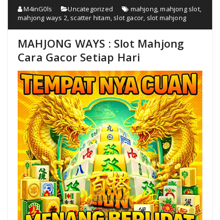
M4inG0ls
Uncategorized
mahjong
,
mahjong slot
,
mahjong ways 2
,
scatter hitam
,
slot gacor
,
slot mahjong
MAHJONG WAYS : Slot Mahjong
Cara Gacor Setiap Hari