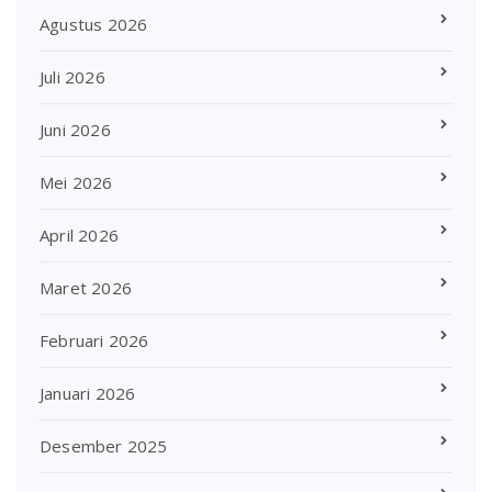
Agustus 2026
Juli 2026
Juni 2026
Mei 2026
April 2026
Maret 2026
Februari 2026
Januari 2026
Desember 2025