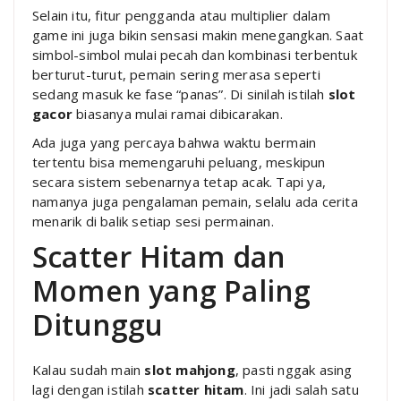
Selain itu, fitur pengganda atau multiplier dalam
game ini juga bikin sensasi makin menegangkan. Saat
simbol-simbol mulai pecah dan kombinasi terbentuk
berturut-turut, pemain sering merasa seperti
sedang masuk ke fase “panas”. Di sinilah istilah
slot
gacor
biasanya mulai ramai dibicarakan.
Ada juga yang percaya bahwa waktu bermain
tertentu bisa memengaruhi peluang, meskipun
secara sistem sebenarnya tetap acak. Tapi ya,
namanya juga pengalaman pemain, selalu ada cerita
menarik di balik setiap sesi permainan.
Scatter Hitam dan
Momen yang Paling
Ditunggu
Kalau sudah main
slot mahjong
, pasti nggak asing
lagi dengan istilah
scatter hitam
. Ini jadi salah satu