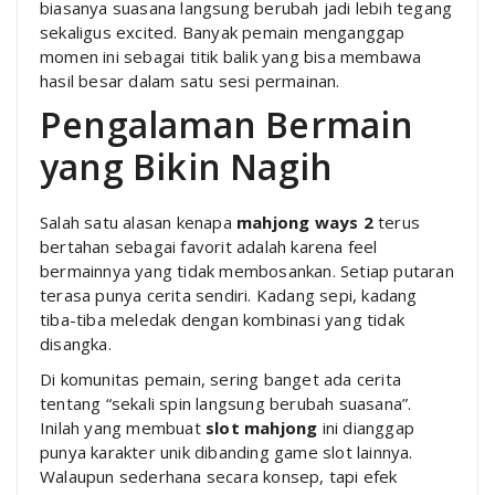
biasanya suasana langsung berubah jadi lebih tegang
sekaligus excited. Banyak pemain menganggap
momen ini sebagai titik balik yang bisa membawa
hasil besar dalam satu sesi permainan.
Pengalaman Bermain
yang Bikin Nagih
Salah satu alasan kenapa
mahjong ways 2
terus
bertahan sebagai favorit adalah karena feel
bermainnya yang tidak membosankan. Setiap putaran
terasa punya cerita sendiri. Kadang sepi, kadang
tiba-tiba meledak dengan kombinasi yang tidak
disangka.
Di komunitas pemain, sering banget ada cerita
tentang “sekali spin langsung berubah suasana”.
Inilah yang membuat
slot mahjong
ini dianggap
punya karakter unik dibanding game slot lainnya.
Walaupun sederhana secara konsep, tapi efek