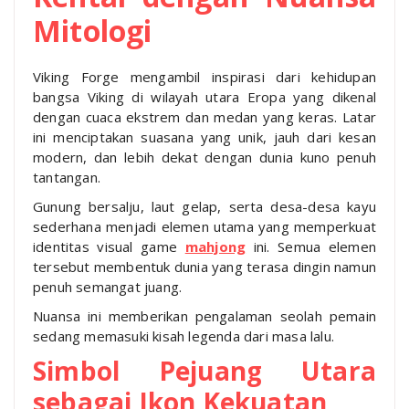
Mitologi
Viking Forge mengambil inspirasi dari kehidupan
bangsa Viking di wilayah utara Eropa yang dikenal
dengan cuaca ekstrem dan medan yang keras. Latar
ini menciptakan suasana yang unik, jauh dari kesan
modern, dan lebih dekat dengan dunia kuno penuh
tantangan.
Gunung bersalju, laut gelap, serta desa-desa kayu
sederhana menjadi elemen utama yang memperkuat
identitas visual game
mahjong
ini. Semua elemen
tersebut membentuk dunia yang terasa dingin namun
penuh semangat juang.
Nuansa ini memberikan pengalaman seolah pemain
sedang memasuki kisah legenda dari masa lalu.
Simbol Pejuang Utara
sebagai Ikon Kekuatan