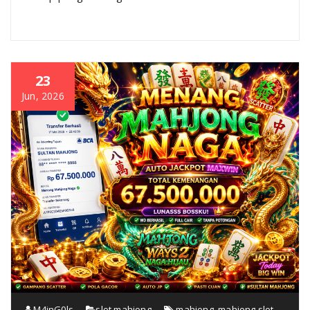
23
Jun, 2026
M4inG0ls
slot mahjong
mahjong
,
mahjong slot
,