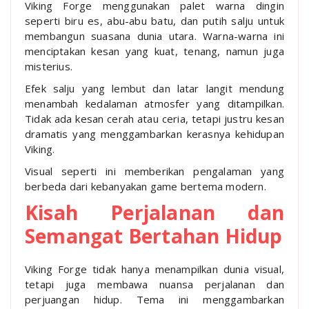
Viking Forge menggunakan palet warna dingin
seperti biru es, abu-abu batu, dan putih salju untuk
membangun suasana dunia utara. Warna-warna ini
menciptakan kesan yang kuat, tenang, namun juga
misterius.
Efek salju yang lembut dan latar langit mendung
menambah kedalaman atmosfer yang ditampilkan.
Tidak ada kesan cerah atau ceria, tetapi justru kesan
dramatis yang menggambarkan kerasnya kehidupan
Viking.
Visual seperti ini memberikan pengalaman yang
berbeda dari kebanyakan game bertema modern.
Kisah Perjalanan dan
Semangat Bertahan Hidup
Viking Forge tidak hanya menampilkan dunia visual,
tetapi juga membawa nuansa perjalanan dan
perjuangan hidup. Tema ini menggambarkan