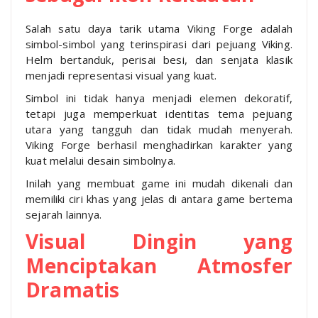
Salah satu daya tarik utama Viking Forge adalah
simbol-simbol yang terinspirasi dari pejuang Viking.
Helm bertanduk, perisai besi, dan senjata klasik
menjadi representasi visual yang kuat.
Simbol ini tidak hanya menjadi elemen dekoratif,
tetapi juga memperkuat identitas tema pejuang
utara yang tangguh dan tidak mudah menyerah.
Viking Forge berhasil menghadirkan karakter yang
kuat melalui desain simbolnya.
Inilah yang membuat game ini mudah dikenali dan
memiliki ciri khas yang jelas di antara game bertema
sejarah lainnya.
Visual Dingin yang
Menciptakan Atmosfer
Dramatis