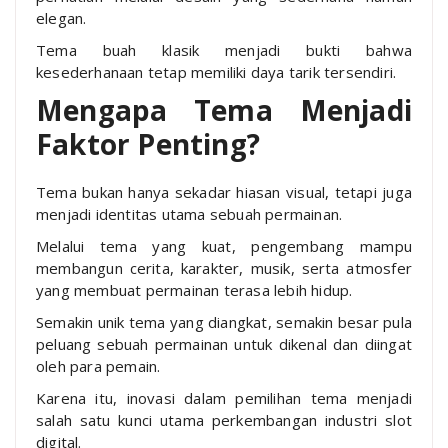
elegan.
Tema buah klasik menjadi bukti bahwa
kesederhanaan tetap memiliki daya tarik tersendiri.
Mengapa Tema Menjadi
Faktor Penting?
Tema bukan hanya sekadar hiasan visual, tetapi juga
menjadi identitas utama sebuah permainan.
Melalui tema yang kuat, pengembang mampu
membangun cerita, karakter, musik, serta atmosfer
yang membuat permainan terasa lebih hidup.
Semakin unik tema yang diangkat, semakin besar pula
peluang sebuah permainan untuk dikenal dan diingat
oleh para pemain.
Karena itu, inovasi dalam pemilihan tema menjadi
salah satu kunci utama perkembangan industri slot
digital.