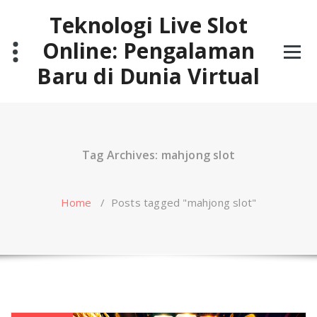
Skip
Teknologi Live Slot
to
content
Online: Pengalaman
Baru di Dunia Virtual
Tag Archives: mahjong slot
Home
/
Posts tagged "mahjong slot"