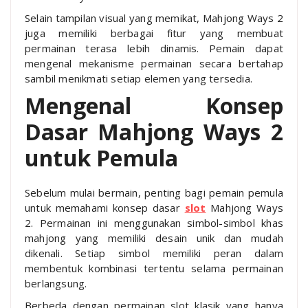
Selain tampilan visual yang memikat, Mahjong Ways 2
juga memiliki berbagai fitur yang membuat
permainan terasa lebih dinamis. Pemain dapat
mengenal mekanisme permainan secara bertahap
sambil menikmati setiap elemen yang tersedia.
Mengenal Konsep
Dasar Mahjong Ways 2
untuk Pemula
Sebelum mulai bermain, penting bagi pemain pemula
untuk memahami konsep dasar
slot
Mahjong Ways
2. Permainan ini menggunakan simbol-simbol khas
mahjong yang memiliki desain unik dan mudah
dikenali. Setiap simbol memiliki peran dalam
membentuk kombinasi tertentu selama permainan
berlangsung.
Berbeda dengan permainan slot klasik yang hanya