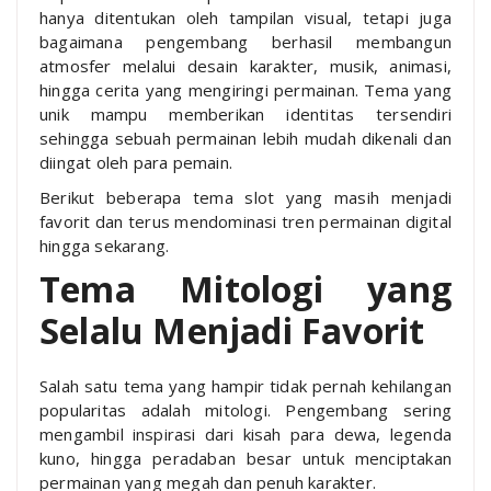
hanya ditentukan oleh tampilan visual, tetapi juga
bagaimana pengembang berhasil membangun
atmosfer melalui desain karakter, musik, animasi,
hingga cerita yang mengiringi permainan. Tema yang
unik mampu memberikan identitas tersendiri
sehingga sebuah permainan lebih mudah dikenali dan
diingat oleh para pemain.
Berikut beberapa tema slot yang masih menjadi
favorit dan terus mendominasi tren permainan digital
hingga sekarang.
Tema Mitologi yang
Selalu Menjadi Favorit
Salah satu tema yang hampir tidak pernah kehilangan
popularitas adalah mitologi. Pengembang sering
mengambil inspirasi dari kisah para dewa, legenda
kuno, hingga peradaban besar untuk menciptakan
permainan yang megah dan penuh karakter.