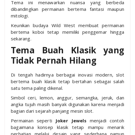
Tema ini menawarkan nuansa yang berbeda
dibandingkan permainan bertema fantasi maupun
mitologi.
Keunikan budaya Wild West membuat permainan
bertema koboi tetap memiliki penggemar hingga
sekarang.
Tema Buah Klasik yang
Tidak Pernah Hilang
Di tengah hadirnya berbagai inovasi modern, slot
bertema buah klasik tetap bertahan sebagai salah
satu tema paling dikenal.
Simbol ceri, lemon, anggur, semangka, jeruk, dan
angka tujuh masih banyak digunakan karena menjadi
bagian dari sejarah panjang mesin slot.
Permainan seperti
Joker Jewels
menjadi contoh
bagaimana konsep klasik tetap mampu menarik
perhatian melalui desain yang sederhana namun