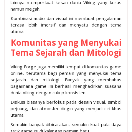
lainnya memperkuat kesan dunia Viking yang keras
namun megah.
Kombinasi audio dan visual ini membuat pengalaman
terasa lebih imersif dan menyatu dengan tema
utama.
Komunitas yang Menyukai
Tema Sejarah dan Mitologi
Viking Forge juga memiliki tempat di komunitas game
online, terutama bagi pemain yang menyukai tema
sejarah dan mitologi. Banyak yang membahas
bagaimana game ini berhasil menghadirkan suasana
dunia Viking dengan cukup konsisten.
Diskusi biasanya berfokus pada desain visual, simbol
pejuang, dan atmosfer dingin yang menjadi ciri khas
utama.
Semakin banyak dibicarakan, semakin kuat pula daya
tarik game ini di kalangan pemain baru.