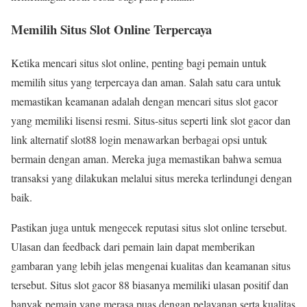
Memilih Situs Slot Online Terpercaya
Ketika mencari situs slot online, penting bagi pemain untuk
memilih situs yang terpercaya dan aman. Salah satu cara untuk
memastikan keamanan adalah dengan mencari situs slot gacor
yang memiliki lisensi resmi. Situs-situs seperti link slot gacor dan
link alternatif slot88 login menawarkan berbagai opsi untuk
bermain dengan aman. Mereka juga memastikan bahwa semua
transaksi yang dilakukan melalui situs mereka terlindungi dengan
baik.
Pastikan juga untuk mengecek reputasi situs slot online tersebut.
Ulasan dan feedback dari pemain lain dapat memberikan
gambaran yang lebih jelas mengenai kualitas dan keamanan situs
tersebut. Situs slot gacor 88 biasanya memiliki ulasan positif dan
banyak pemain yang merasa puas dengan pelayanan serta kualitas