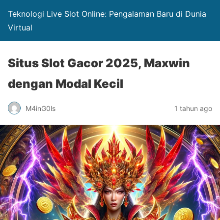
Teknologi Live Slot Online: Pengalaman Baru di Dunia
Virtual
Situs Slot Gacor 2025, Maxwin
dengan Modal Kecil
M4inG0ls
1 tahun ago