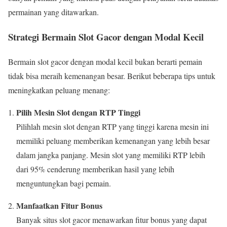
permainan yang ditawarkan.
Strategi Bermain Slot Gacor dengan Modal Kecil
Bermain slot gacor dengan modal kecil bukan berarti pemain
tidak bisa meraih kemenangan besar. Berikut beberapa tips untuk
meningkatkan peluang menang:
Pilih Mesin Slot dengan RTP Tinggi
Pilihlah mesin slot dengan RTP yang tinggi karena mesin ini
memiliki peluang memberikan kemenangan yang lebih besar
dalam jangka panjang. Mesin slot yang memiliki RTP lebih
dari 95% cenderung memberikan hasil yang lebih
menguntungkan bagi pemain.
Manfaatkan Fitur Bonus
Banyak situs slot gacor menawarkan fitur bonus yang dapat