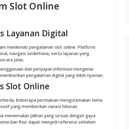
m Slot Online
s Layanan Digital
lam menikmati pengalaman slot online. Platform
onal, navigasi sederhana, serta layanan yang
cara jelas.
n penggunaan dan penyajian informasi mengenai
 memberikan pengalaman digital yang lebih nyaman.
s Slot Online
tik berbeda. Beberapa permainan mengutamakan tema
ovatif yang memberikan variasi hiburan.
a menemukan pilihan yang sesuai dengan gaya
ema dan fitur dapat menjadi referensi sebelum