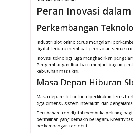
Peran Inovasi dalam 
Perkembangan Teknolog
Industri slot online terus mengalami perkemb
digital terbaru membuat permainan semakin int
Inovasi teknologi juga menghadirkan pengalam
Pengembangan fitur baru menjadi bagian penti
kebutuhan masa kini.
Masa Depan Hiburan Sl
Masa depan slot online diperkirakan terus b
tiga dimensi, sistem interaktif, dan pengalaman
Perubahan tren digital membuka peluang bagi 
permainan yang semakin beragam. Kreativita
perkembangan tersebut.