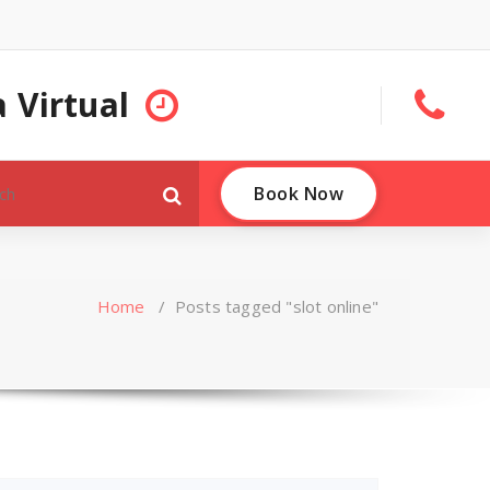
 Virtual
Book Now
Home
/
Posts tagged "slot online"