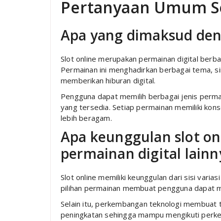
Pertanyaan Umum Se
Apa yang dimaksud deng
Slot online merupakan permainan digital berbas
Permainan ini menghadirkan berbagai tema, sim
memberikan hiburan digital.
Pengguna dapat memilih berbagai jenis perma
yang tersedia. Setiap permainan memiliki ko
lebih beragam.
Apa keunggulan slot on
permainan digital lainn
Slot online memiliki keunggulan dari sisi varia
pilihan permainan membuat pengguna dapat men
Selain itu, perkembangan teknologi membuat 
peningkatan sehingga mampu mengikuti perk