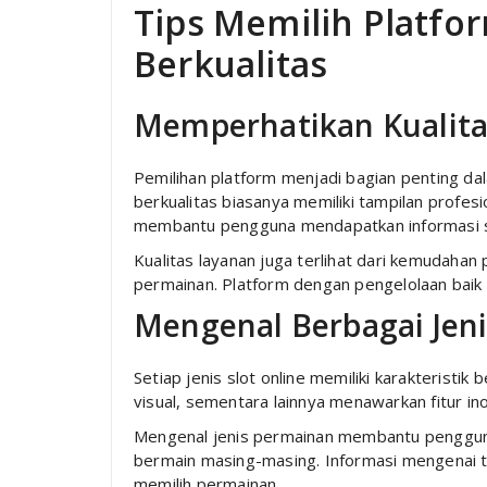
Tips Memilih Platfor
Berkualitas
Memperhatikan Kualita
Pemilihan platform menjadi bagian penting da
berkualitas biasanya memiliki tampilan profesi
membantu pengguna mendapatkan informasi se
Kualitas layanan juga terlihat dari kemudaha
permainan. Platform dengan pengelolaan baik
Mengenal Berbagai Jeni
Setiap jenis slot online memiliki karakteris
visual, sementara lainnya menawarkan fitur in
Mengenal jenis permainan membantu penggun
bermain masing-masing. Informasi mengenai t
memilih permainan.