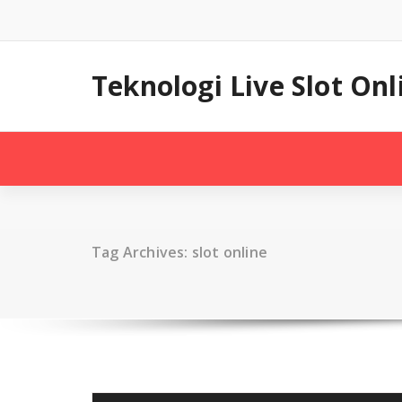
Skip
to
content
Teknologi Live Slot On
Tag Archives: slot online