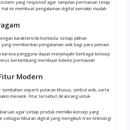
istem yang responsif agar tampilan permainan tetap
. Hal ini membuat pengalaman digital semakin mudah
eragam
dengan karakteristik berbeda. Setiap pilihan
us yang memberikan pengalaman unik bagi para pemain.
a karena pengguna dapat menjelajahi berbagai konsep
g terus berkembang membuat koleksi permainan
Fitur Modern
r tambahan seperti putaran khusus, simbol unik, serta
in menarik. Fitur tersebut dirancang untuk
aruan agar setiap produk memiliki konsep yang
e sebagai hiburan digital yang mengikuti tren teknologi