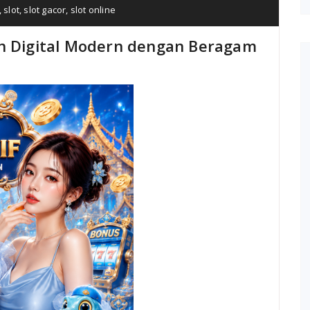
,
slot
,
slot gacor
,
slot online
an Digital Modern dengan Beragam