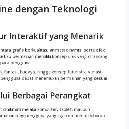
ine dengan Teknologi
ur Interaktif yang Menarik
ara grafis berkualitas, animasi dinamis, serta efek
tiap permainan memiliki konsep unik yang dirancang
 para pengguna.
fantasi, budaya, hingga konsep futuristik. Variasi
a pengguna dapat menemukan permainan yang sesuai
ui Berbagai Perangkat
 dinikmati melalui komputer, tablet, maupun
yamanan bagi pengguna yang ingin menikmati hiburan