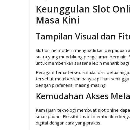
Keunggulan Slot Onl
Masa Kini
Tampilan Visual dan Fit
Slot online modern menghadirkan perpaduan ant
suara yang mendukung pengalaman bermain. Se
untuk memberikan suasana lebih menarik bagi
Beragam tema tersedia mulai dari petualangan, 
tersebut memberikan banyak pilihan sehingg
dengan preferensi masing-masing.
Kemudahan Akses Melal
Kemajuan teknologi membuat slot online dapat
smartphone. Fleksibilitas ini memberikan ken
digital dengan cara yang praktis.