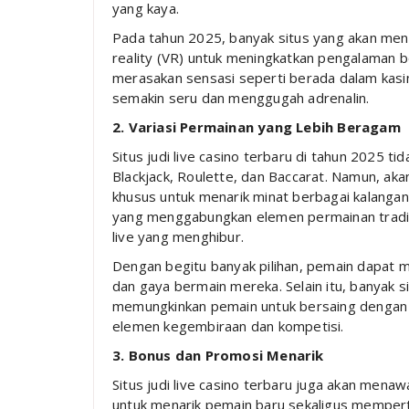
yang kaya.
Pada tahun 2025, banyak situs yang akan meng
reality (VR) untuk meningkatkan pengalaman b
merasakan sensasi seperti berada dalam kasi
semakin seru dan menggugah adrenalin.
2. Variasi Permainan yang Lebih Beragam
Situs judi live casino terbaru di tahun 2025 
Blackjack, Roulette, dan Baccarat. Namun, aka
khusus untuk menarik minat berbagai kalangan
yang menggabungkan elemen permainan tradis
live yang menghibur.
Dengan begitu banyak pilihan, pemain dapat
dan gaya bermain mereka. Selain itu, banyak 
memungkinkan pemain untuk bersaing dengan 
elemen kegembiraan dan kompetisi.
3. Bonus dan Promosi Menarik
Situs judi live casino terbaru juga akan men
untuk menarik pemain baru sekaligus mempert