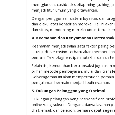
menggiurkan, cashback setiap minggu, hingga
menjadi fitur umum yang ditawarkan.
Dengan penggunaan sistem loyalitas dan prog
dan diakui atas kehadiran mereka. Hal ini aka
dan situs, mendorong mereka untuk terus kem
4. Keamanan dan Kenyamanan Bertransak
Keamanan menjadi salah satu faktor paling pent
situs judi live casino terbaru akan memberika
pemain. Teknologi enkripsi mutakhir dan sis
Selain itu, kemudahan bertransaksi juga akan 
pilihan metode pembayaran, mulai dari transfe
Keberagaman ini akan mempermudah pemain d
pengalaman bermain menjadi lebih nyaman.
5. Dukungan Pelanggan yang Optimal
Dukungan pelanggan yang responsif dan profesio
online yang sukses. Dengan adanya layanan pel
chat, email, dan telepon, pemain dapat sege