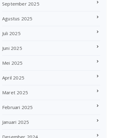
September 2025
Agustus 2025
Juli 2025
Juni 2025
Mei 2025
April 2025
Maret 2025
Februari 2025
Januari 2025
Desember 2024