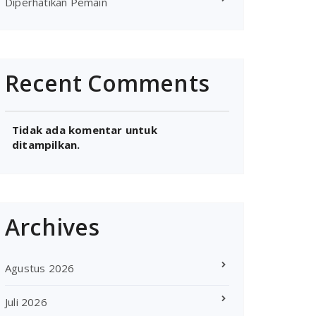
Diperhatikan Pemain
Recent Comments
Tidak ada komentar untuk
ditampilkan.
Archives
Agustus 2026
Juli 2026