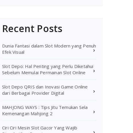
Recent Posts
Dunia Fantasi dalam Slot Modern yang Penuh
Efek Visual
Slot Depo: Hal Penting yang Perlu Diketahui
Sebelum Memulai Permainan Slot Online
Slot Depo QRIS dan Inovasi Game Online
dari Berbagai Provider Digital
MAHJONG WAYS : Tips Jitu Temukan Sela
Kemenangan Mahjong 2
Ciri Ciri Mesin Slot Gacor Yang Wajib