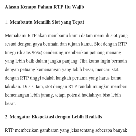
Alasan Kenapa Paham RTP Itu Wajib
Membantu Memilih Slot yang Tepat
Memahami RTP akan membantu kamu dalam memilih slot yang
sesuai dengan gaya bermain dan tujuan kamu. Slot dengan RTP
tinggi (di atas 96%) cenderung memberikan peluang menang
yang lebih baik dalam jangka panjang. Jika kamu ingin bermain
dengan peluang kemenangan yang lebih besar, mencari slot
dengan RTP tinggi adalah langkah pertama yang harus kamu
lakukan. Di sisi lain, slot dengan RTP rendah mungkin memberi
kemenangan lebih jarang, tetapi potensi hadiahnya bisa lebih
besar.
Mengatur Ekspektasi dengan Lebih Realistis
RTP memberikan gambaran yang jelas tentang seberapa banyak