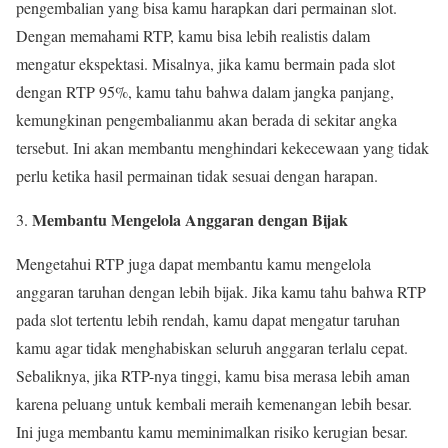
pengembalian yang bisa kamu harapkan dari permainan slot.
Dengan memahami RTP, kamu bisa lebih realistis dalam
mengatur ekspektasi. Misalnya, jika kamu bermain pada slot
dengan RTP 95%, kamu tahu bahwa dalam jangka panjang,
kemungkinan pengembalianmu akan berada di sekitar angka
tersebut. Ini akan membantu menghindari kekecewaan yang tidak
perlu ketika hasil permainan tidak sesuai dengan harapan.
Membantu Mengelola Anggaran dengan Bijak
Mengetahui RTP juga dapat membantu kamu mengelola
anggaran taruhan dengan lebih bijak. Jika kamu tahu bahwa RTP
pada slot tertentu lebih rendah, kamu dapat mengatur taruhan
kamu agar tidak menghabiskan seluruh anggaran terlalu cepat.
Sebaliknya, jika RTP-nya tinggi, kamu bisa merasa lebih aman
karena peluang untuk kembali meraih kemenangan lebih besar.
Ini juga membantu kamu meminimalkan risiko kerugian besar.