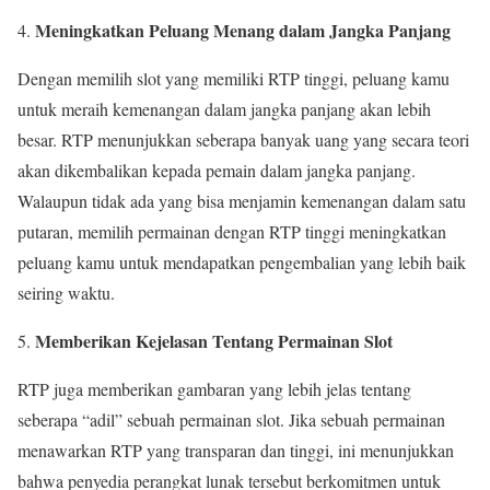
Meningkatkan Peluang Menang dalam Jangka Panjang
Dengan memilih slot yang memiliki RTP tinggi, peluang kamu
untuk meraih kemenangan dalam jangka panjang akan lebih
besar. RTP menunjukkan seberapa banyak uang yang secara teori
akan dikembalikan kepada pemain dalam jangka panjang.
Walaupun tidak ada yang bisa menjamin kemenangan dalam satu
putaran, memilih permainan dengan RTP tinggi meningkatkan
peluang kamu untuk mendapatkan pengembalian yang lebih baik
seiring waktu.
Memberikan Kejelasan Tentang Permainan Slot
RTP juga memberikan gambaran yang lebih jelas tentang
seberapa “adil” sebuah permainan slot. Jika sebuah permainan
menawarkan RTP yang transparan dan tinggi, ini menunjukkan
bahwa penyedia perangkat lunak tersebut berkomitmen untuk