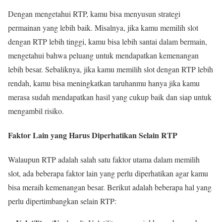
Dengan mengetahui RTP, kamu bisa menyusun strategi
permainan yang lebih baik. Misalnya, jika kamu memilih slot
dengan RTP lebih tinggi, kamu bisa lebih santai dalam bermain,
mengetahui bahwa peluang untuk mendapatkan kemenangan
lebih besar. Sebaliknya, jika kamu memilih slot dengan RTP lebih
rendah, kamu bisa meningkatkan taruhanmu hanya jika kamu
merasa sudah mendapatkan hasil yang cukup baik dan siap untuk
mengambil risiko.
Faktor Lain yang Harus Diperhatikan Selain RTP
Walaupun RTP adalah salah satu faktor utama dalam memilih
slot, ada beberapa faktor lain yang perlu diperhatikan agar kamu
bisa meraih kemenangan besar. Berikut adalah beberapa hal yang
perlu dipertimbangkan selain RTP: