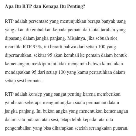
Apa Itu RTP dan Kenapa Itu Penting?
RTP adalah persentase yang menunjukkan berapa banyak uang
yang akan dikembalikan kepada pemain dari total taruhan yang
dipasang dalam jangka panjang. Misalnya, jika sebuah slot
memiliki RTP 95%, ini berarti bahwa dari setiap 100 yang
dipertaruhkan, sekitar 95 akan kembali ke pemain dalam bentuk
kemenangan, meskipun ini tidak menjamin bahwa kamu akan
mendapatkan 95 dari setiap 100 yang kamu pertaruhkan dalam
setiap sesi bermain.
RTP adalah konsep yang sangat penting karena memberikan
gambaran seberapa menguntungkan suatu permainan dalam
jangka panjang. Ini bukan angka yang menentukan kemenangan
dalam satu putaran atau sesi, tetapi lebih kepada rata-rata
pengembalian yang bisa diharapkan setelah serangkaian putaran.