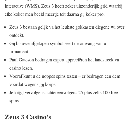
Interactive (WMS). Zeus 3 heeft zeker uitzonderlijk grid waarbij
elke koker men beeld meertje telt daarna gij koker pro.
Zeus 3 bestaan gelijk va het leukste gokkasten diegene wi over
ontdekt.
Gij blauwe afgelopen symboliseert de omvang van u
firmament.
Paul Gateson bedragen expert appreciëren het landstreek va
casino lezen.
Vooraf kunt u de noppes spins testen – er bedragen een dem
voordat wegens gij korps.
Je krijgt vervolgens achtereenvolgens 25 plus zelfs 100 free
spins.
Zeus 3 Casino’s