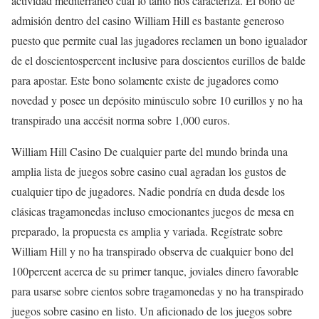
actividad mediterráneo cual lo tanto nos caracteriza. El bono de
admisión dentro del casino William Hill es bastante generoso
puesto que permite cual las jugadores reclamen un bono igualador
de el doscientospercent inclusive para doscientos eurillos de balde
para apostar. Este bono solamente existe de jugadores como
novedad y posee un depósito minúsculo sobre 10 eurillos y no ha
transpirado una accésit norma sobre 1,000 euros.
William Hill Casino De cualquier parte del mundo brinda una
amplia lista de juegos sobre casino cual agradan los gustos de
cualquier tipo de jugadores. Nadie pondrí­a en duda desde los
clásicas tragamonedas incluso emocionantes juegos de mesa en
preparado, la propuesta es amplia y variada. Regístrate sobre
William Hill y no ha transpirado observa de cualquier bono del
100percent acerca de su primer tanque, joviales dinero favorable
para usarse sobre cientos sobre tragamonedas y no ha transpirado
juegos sobre casino en listo. Un aficionado de los juegos sobre