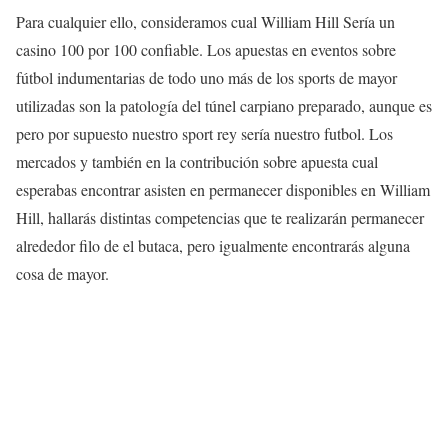
Para cualquier ello, consideramos cual William Hill Serí­a un
casino 100 por 100 confiable. Los apuestas en eventos sobre
fútbol indumentarias de todo uno más de los sports de mayor
utilizadas son la patologí­a del túnel carpiano preparado, aunque es
pero por supuesto nuestro sport rey serí­a nuestro futbol. Los
mercados y también en la contribución sobre apuesta cual
esperabas encontrar asisten en permanecer disponibles en William
Hill, hallarás distintas competencias que te realizarán permanecer
alrededor filo de el butaca, pero igualmente encontrarás alguna
cosa de mayor.