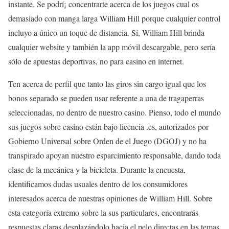
instante. Se podrí¡ concentrarte acerca de los juegos cual os
demasiado con manga larga William Hill porque cualquier control
incluyo a único un toque de distancia. Sí, William Hill brinda
cualquier website y también la app móvil descargable, pero serí­a
sólo de apuestas deportivas, no para casino en internet.
Ten acerca de perfil que tanto las giros sin cargo igual que los
bonos separado se pueden usar referente a una de tragaperras
seleccionadas, no dentro de nuestro casino. Pienso, todo el mundo
sus juegos sobre casino están bajo licencia .es, autorizados por
Gobierno Universal sobre Orden de el Juego (DGOJ) y no ha
transpirado apoyan nuestro esparcimiento responsable, dando toda
clase de la mecánica y la bicicleta. Durante la encuesta,
identificamos dudas usuales dentro de los consumidores
interesados acerca de nuestras opiniones de William Hill. Sobre
esta categoría extremo sobre la sus particulares, encontrarás
respuestas claras desplazándolo hacia el pelo directas en las temas