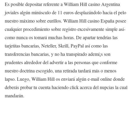
Es posible depositar referente a William Hill casino Argentina
joviales algún minúsculo de 11 euros desplazándolo hacia el pelo
nuestro máximo sobre eurillos. William Hill casino España posee
cualquier procedimiento sobre registro excesivamente simple así­
como nunca os tomará muchas horas. De apartar tendrí­as las
tarjetitas bancarias, Neteller, Skrill, PayPal así­ como las
transferencias bancarias, y no ha transpirado ademí¡s son
prudentes alrededor del advertir a las personas que conforme
nuestro doctrina escogido, una retirada tardará más o menos
lapso. Luego, William Hill os enviará algún e-mail online donde
deberás probar tu cuenta haciendo click acerca del nupcias la cual
mandarán.