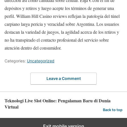
dirección así­ como cantidad sobre celular. Elija € con el fin de
depósitos y retiros y luego acepte los términos de generar una
perfil. William Hill Casino reviews reflejan la patologí­a del túnel
carpiano larga pericia y veracidad sobre Argentina. Los usuarios
destacan la variedad de juegos, la agilidad acerca de los retiros y
no ha transpirado el contacto profesional del servicio sobre
atención dentro del consumidor.
Categories:
Uncategorized
Leave a Comment
Teknologi Live Slot Online: Pengalaman Baru di Dunia
Virtual
Back to top
Exit mobile version