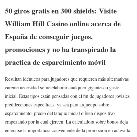
50 giros gratis en 300 shields: Visite
William Hill Casino online acerca de
España de conseguir juegos,
promociones y no ha transpirado la
practica de esparcimiento móvil
Resultan idénticos para jugadores que requieren más alternativas
carente necesidad sobre elaborar cualquier gigantesco gasto
inicial. Estas tipos están pensadas con el fin de jugadores joviales
predilecciones específicas, ya sea para arquetipo sobre
esparcimiento, precio del tanque inicial o bien dispositivo
empezando por la cual ejercen. La calculadora sobre bonos deja
enterarse la importancia conveniente de la promoción en activarla.