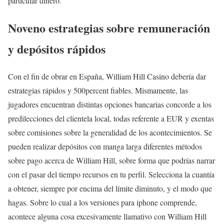
particular dinero.
Noveno estrategias sobre remuneración
y depósitos rápidos
Con el fin de obrar en España, William Hill Casino debería dar
estrategias rápidos y 500percent fiables. Mismamente, las
jugadores encuentran distintas opciones bancarias concorde a los
predilecciones del clientela local, todas referente a EUR y exentas
sobre comisiones sobre la generalidad de los acontecimientos. Se
pueden realizar depósitos con manga larga diferentes métodos
sobre pago acerca de William Hill, sobre forma que podrías narrar
con el pasar del tiempo recursos en tu perfil. Selecciona la cuantía
a obtener, siempre por encima del límite diminuto, y el modo que
hagas. Sobre lo cual a los versiones para iphone comprende,
acontece alguna cosa excesivamente llamativo con William Hill