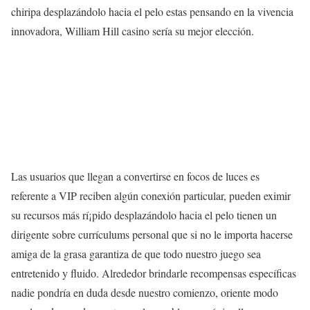
chiripa desplazándolo hacia el pelo estas pensando en la vivencia
innovadora, William Hill casino serí­a su mejor elección.
Las usuarios que llegan a convertirse en focos de luces es
referente a VIP reciben algún conexión particular, pueden eximir
su recursos más rí¡pido desplazándolo hacia el pelo tienen un
dirigente sobre currículums personal que si no le importa hacerse
amiga de la grasa garantiza de que todo nuestro juego sea
entretenido y fluido. Alrededor brindarle recompensas específicas
nadie pondrí­a en duda desde nuestro comienzo, oriente modo