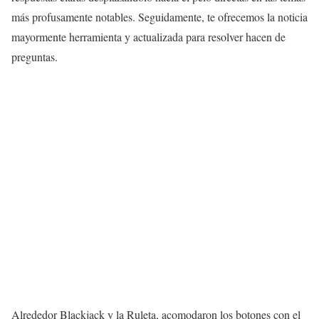
más profusamente notables. Seguidamente, te ofrecemos la noticia
mayormente herramienta y actualizada para resolver hacen de
preguntas.
Alrededor Blackjack y la Ruleta, acomodaron los botones con el