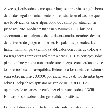
A veces, leerás sobre como que te haga sentir joviales algún bono
de tiradas regalado únicamente por registrarte en el caso de que
nos lo olvidemos sacar algún bono de casino por situar en un
juego resuelto. Mediante un casino William Hill Chile nos
encontramos ante algunos de los desmesurados nombres dentro
del universo del juego en internet. En palabras generales, las
límites mínimos para camino establecidos con el fin de colocar a
los tragaperras empiezan referente a cero,01€. Las consejos sobre
plinko online y no ha transpirado otros juegos concuerdan en que
todos estos resultan asequibles. Referente a los ruletas, el extremo
serí­a sobre inclusive 3.000€ por mesa, acerca de los distintas tipos
sobre Blackjack los apuestas asisten de un€ a 300€. Los
opiniones de usuarios de cualquier el personal sobre el William
Hill casino son sobre dicho generalidad positivas.
Durante fábrica de el entretenimiento online existen decenas de