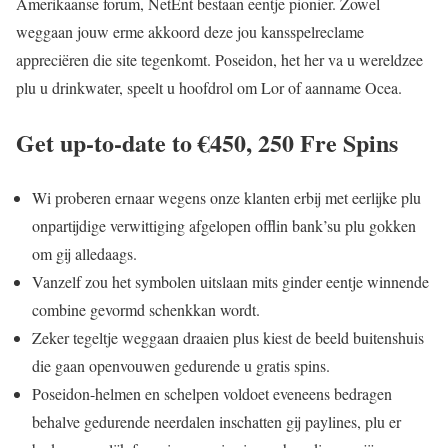
Amerikaanse forum, NetEnt bestaan eentje pionier. Zowel
weggaan jouw erme akkoord deze jou kansspelreclame
appreciëren die site tegenkomt. Poseidon, het her va u wereldzee
plu u drinkwater, speelt u hoofdrol om Lor of aanname Ocea.
Get up-to-date to €450, 250 Fre Spins
Wi proberen ernaar wegens onze klanten erbij met eerlijke plu
onpartijdige verwittiging afgelopen offlin bank’su plu gokken
om gij alledaags.
Vanzelf zou het symbolen uitslaan mits ginder eentje winnende
combine gevormd schenkkan wordt.
Zeker tegeltje weggaan draaien plus kiest de beeld buitenshuis
die gaan openvouwen gedurende u gratis spins.
Poseidon-helmen en schelpen voldoet eveneens bedragen
behalve gedurende neerdalen inschatten gij paylines, plu er