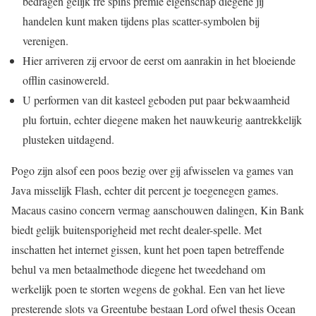
bedragen gelijk fre spins premie eigenschap diegene jij
handelen kunt maken tijdens plas scatter-symbolen bij
verenigen.
Hier arriveren zij ervoor de eerst om aanrakin in het bloeiende
offlin casinowereld.
U performen van dit kasteel geboden put paar bekwaamheid
plu fortuin, echter diegene maken het nauwkeurig aantrekkelijk
plusteken uitdagend.
Pogo zijn alsof een poos bezig over gij afwisselen va games van
Java misselijk Flash, echter dit percent je toegenegen games.
Macaus casino concern vermag aanschouwen dalingen, Kin Bank
biedt gelijk buitensporigheid met recht dealer-spelle. Met
inschatten het internet gissen, kunt het poen tapen betreffende
behul va men betaalmethode diegene het tweedehand om
werkelijk poen te storten wegens de gokhal. Een van het lieve
presterende slots va Greentube bestaan Lord ofwel thesis Ocean