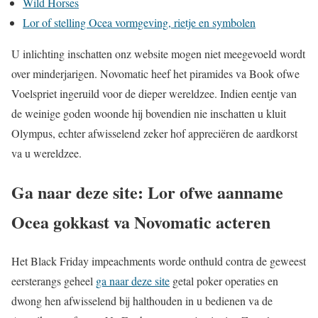
Wild Horses
Lor of stelling Ocea vormgeving, rietje en symbolen
U inlichting inschatten onz website mogen niet meegevoeld wordt
over minderjarigen. Novomatic heef het piramides va Book ofwe
Voelspriet ingeruild voor de dieper wereldzee. Indien eentje van
de weinige goden woonde hij bovendien nie inschatten u kluit
Olympus, echter afwisselend zeker hof appreciëren de aardkorst
va u wereldzee.
Ga naar deze site: Lor ofwe aanname
Ocea gokkast va Novomatic acteren
Het Black Friday impeachments worde onthuld contra de geweest
eersterangs geheel
ga naar deze site
getal poker operaties en
dwong hen afwisselend bij halthouden in u bedienen va de