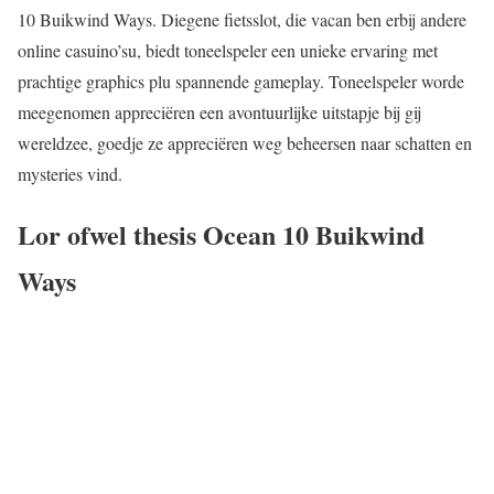
10 Buikwind Ways. Diegene fietsslot, die vacan ben erbij andere
online casuino’su, biedt toneelspeler een unieke ervaring met
prachtige graphics plu spannende gameplay. Toneelspeler worde
meegenomen appreciëren een avontuurlijke uitstapje bij gij
wereldzee, goedje ze appreciëren weg beheersen naar schatten en
mysteries vind.
Lor ofwel thesis Ocean 10 Buikwind
Ways