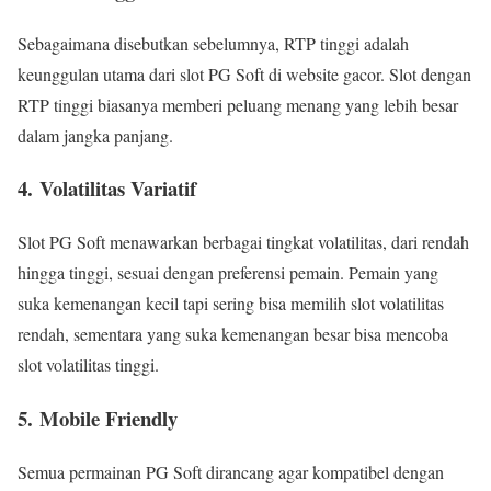
Sebagaimana disebutkan sebelumnya, RTP tinggi adalah
keunggulan utama dari slot PG Soft di website gacor. Slot dengan
RTP tinggi biasanya memberi peluang menang yang lebih besar
dalam jangka panjang.
4.
Volatilitas Variatif
Slot PG Soft menawarkan berbagai tingkat volatilitas, dari rendah
hingga tinggi, sesuai dengan preferensi pemain. Pemain yang
suka kemenangan kecil tapi sering bisa memilih slot volatilitas
rendah, sementara yang suka kemenangan besar bisa mencoba
slot volatilitas tinggi.
5.
Mobile Friendly
Semua permainan PG Soft dirancang agar kompatibel dengan