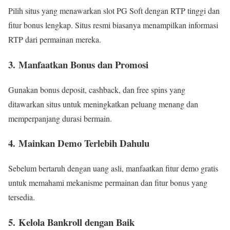
Pilih situs yang menawarkan slot PG Soft dengan RTP tinggi dan
fitur bonus lengkap. Situs resmi biasanya menampilkan informasi
RTP dari permainan mereka.
3.
Manfaatkan Bonus dan Promosi
Gunakan bonus deposit, cashback, dan free spins yang
ditawarkan situs untuk meningkatkan peluang menang dan
memperpanjang durasi bermain.
4.
Mainkan Demo Terlebih Dahulu
Sebelum bertaruh dengan uang asli, manfaatkan fitur demo gratis
untuk memahami mekanisme permainan dan fitur bonus yang
tersedia.
5.
Kelola Bankroll dengan Baik