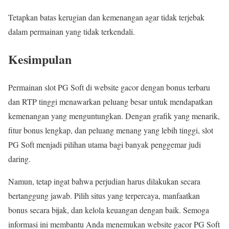
Tetapkan batas kerugian dan kemenangan agar tidak terjebak
dalam permainan yang tidak terkendali.
Kesimpulan
Permainan slot PG Soft di website gacor dengan bonus terbaru
dan RTP tinggi menawarkan peluang besar untuk mendapatkan
kemenangan yang menguntungkan. Dengan grafik yang menarik,
fitur bonus lengkap, dan peluang menang yang lebih tinggi, slot
PG Soft menjadi pilihan utama bagi banyak penggemar judi
daring.
Namun, tetap ingat bahwa perjudian harus dilakukan secara
bertanggung jawab. Pilih situs yang terpercaya, manfaatkan
bonus secara bijak, dan kelola keuangan dengan baik. Semoga
informasi ini membantu Anda menemukan website gacor PG Soft