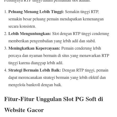
Peluang Menang Lebih Tinggi:
Semakin tinggi RTP,
semakin besar peluang pemain mendapatkan kemenangan
secara konsisten.
Lebih Menguntungkan:
Slot dengan RTP tinggi cenderung
memberikan pengembalian yang lebih adil dan stabil.
Meningkatkan Kepercayaan:
Pemain cenderung lebih
percaya dan nyaman bermain di situs yang menawarkan RTP
tinggi karena dianggap lebih adil.
Strategi Bermain Lebih Baik:
Dengan RTP tinggi, pemain
dapat merencanakan strategi bermain yang lebih efektif dan
mengelola bankroll dengan baik.
Fitur-Fitur Unggulan Slot PG Soft di
Website Gacor