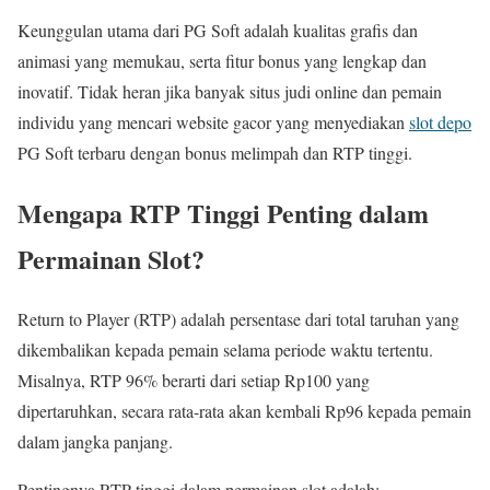
Keunggulan utama dari PG Soft adalah kualitas grafis dan
animasi yang memukau, serta fitur bonus yang lengkap dan
inovatif. Tidak heran jika banyak situs judi online dan pemain
individu yang mencari website gacor yang menyediakan
slot depo
PG Soft terbaru dengan bonus melimpah dan RTP tinggi.
Mengapa RTP Tinggi Penting dalam
Permainan Slot?
Return to Player (RTP) adalah persentase dari total taruhan yang
dikembalikan kepada pemain selama periode waktu tertentu.
Misalnya, RTP 96% berarti dari setiap Rp100 yang
dipertaruhkan, secara rata-rata akan kembali Rp96 kepada pemain
dalam jangka panjang.
Pentingnya RTP tinggi dalam permainan slot adalah: