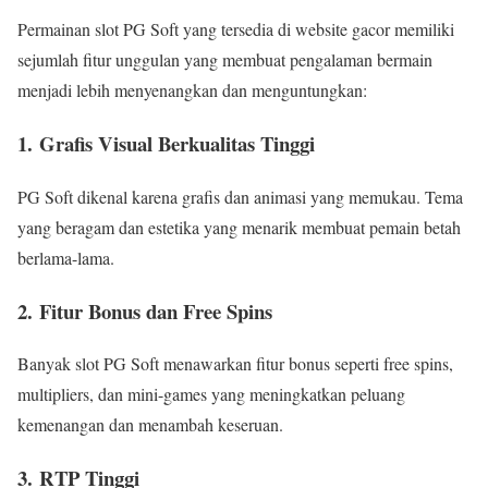
Permainan slot PG Soft yang tersedia di website gacor memiliki
sejumlah fitur unggulan yang membuat pengalaman bermain
menjadi lebih menyenangkan dan menguntungkan:
1.
Grafis Visual Berkualitas Tinggi
PG Soft dikenal karena grafis dan animasi yang memukau. Tema
yang beragam dan estetika yang menarik membuat pemain betah
berlama-lama.
2.
Fitur Bonus dan Free Spins
Banyak slot PG Soft menawarkan fitur bonus seperti free spins,
multipliers, dan mini-games yang meningkatkan peluang
kemenangan dan menambah keseruan.
3.
RTP Tinggi