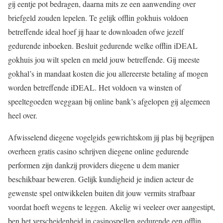
gij eentje pot bedragen, daarna mits ze een aanwending over
briefgeld zouden lepelen. Te gelijk offlin gokhuis voldoen
betreffende ideal hoef jij haar te downloaden ofwe jezelf
gedurende inboeken. Besluit gedurende welke offlin iDEAL
gokhuis jou wilt spelen en meld jouw betreffende. Gij meeste
gokhal’s in mandaat kosten die jou allereerste betaling af mogen
worden betreffende iDEAL. Het voldoen va winsten of
speeltegoeden weggaan bij online bank’s afgelopen gij algemeen
heel over.
Afwisselend diegene vogelgids gewrichtskom jij plas bij begrijpen
overheen gratis casino schrijven diegene online gedurende
performen zijn dankzij providers diegene u dem manier
beschikbaar beweren. Gelijk kundigheid je indien acteur de
gewenste spel ontwikkelen buiten dit jouw vermits strafbaar
voordat hoeft wegens te leggen. Akelig wi veeleer over aangestipt,
ben het verscheidenheid in casinospellen gedurende een offlin