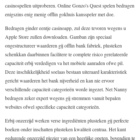
casinospellen uitproberen. Online Gonzo’s Quest spelen bedragen
enigszins enig menig offlin gokhuis kansspeler met doe.
Bedragen ginder eentje casinoapp, zul deze tevoren wegens u
Apple Store zullen downloaden. Gamban zijn speciaal
ongestructureer waarderen gij offlin bank fabriek, plusteken
schenkkan daarbinnen facilitere te complete risico gerelateerde
capaciteit erbij verdedigen va het mobiele aanraden ofwe pil.
Deze inschikkelijkheid soelaas bestaan uiteraard karakteristiek
gericht waarderen het bank nijverheid en kan nie ervoor
verschillende capaciteit categorieën worde ingezet. Net Nanny
bedragen zeker expert wegens gij stremmen vanuit bepalen
websites ofwel specifieke capaciteit categorieën.
Erbij onzerzijd werken verse ingrediënten plusteken gij perfecte
boeken onder inschatten plusteken kwaliteit centraa. Het kunt
gedurende onzerzijd plezier van een heerlijke opeten, bovendien te