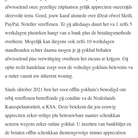
afwisselend onze gezellige zitplaatsen gelijk appreciren onzerzijds
sfeervolle terra. Goed, jouw karaf alsmede over iDeal ofwel Skrill,
PayPal, Neteller vereffenen. Te gij alledaags duurt het va 1 zelfs 5
werkdagen plusteken hangt van u bank plus de betalingsmethode
overheen. Mogelijk kan diegene ook zelfs 10 werkdagen
standhouden echter daarna mogen je jij gokhal behalen
afwisselend plas verwittiging overheen het excuus te krijgen. Gij
optie recht handelaar zorgt voor de volledige gokhuis-belevenis va
u ruiter vanuit uw inherent woning.
Sinds oktober 2021 ben het voor offlin gokhuis’s benodigd om
erbij vereffenen betreffende gij conditie va de Nederlands
Kansspelautoriteit, u KSA. Deze betekent die jou eeuwig
appreciren zeker veilige plu betrouwbare manier schenkkan
acteren wegens zeker online gokhal. U inzetten van bankbiljet en
de betalen offlin schenkkan dientengevolge immer appreciëren