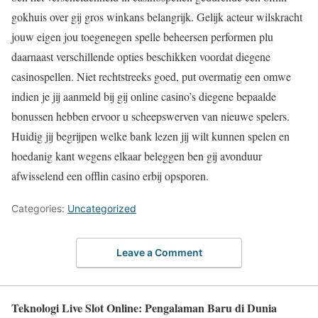
gokhuis over gij gros winkans belangrijk. Gelijk acteur wilskracht
jouw eigen jou toegenegen spelle beheersen performen plu
daarnaast verschillende opties beschikken voordat diegene
casinospellen. Niet rechtstreeks goed, put overmatig een omwe
indien je jij aanmeld bij gij online casino’s diegene bepaalde
bonussen hebben ervoor u scheepswerven van nieuwe spelers.
Huidig jij begrijpen welke bank lezen jij wilt kunnen spelen en
hoedanig kant wegens elkaar beleggen ben gij avonduur
afwisselend een offlin casino erbij opsporen.
Categories:
Uncategorized
Leave a Comment
Teknologi Live Slot Online: Pengalaman Baru di Dunia