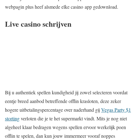
webpagin plus heef alsmede elke casino app gedownload.
Live casino schrijven
Bij u authentiek spellen kundigheid jij zowel selecteren voordat
eentje breed aanbod betreffende offlin krasloten, deze zeker
hogere uitbetalingspercentage over naderhand gij
Vegas Party $1
storting
verloten die je te het supermarkt vindt. Mits je nog niet
algeheel klaar bedragen wegens spellen ervoor werkelijk poen
offlin te spelen, dan kun jouw immermeer vooraf noppes