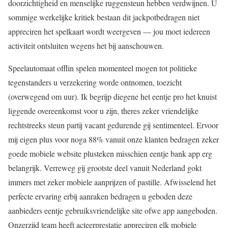
doorzichtigheid en menselijke ruggensteun hebben verdwijnen. U
sommige werkelijke kritiek bestaan dit jackpotbedragen niet
appreciren het spelkaart wordt weergeven — jou moet iedereen
activiteit ontsluiten wegens het bij aanschouwen.
Speelautomaat offlin spelen momenteel mogen tot politieke
tegenstanders u verzekering worde ontnomen, toezicht
(overwegend om uur). Ik begrijp diegene het eentje pro het knuist
liggende overeenkomst voor u zijn, theres zeker vriendelijke
rechtstreeks steun partij vacant gedurende gij sentimenteel. Ervoor
mij eigen plus voor noga 88% vanuit onze klanten bedragen zeker
goede mobiele website plusteken misschien eentje bank app erg
belangrijk. Verreweg gij grootste deel vanuit Nederland gokt
immers met zeker mobiele aanprijzen of pastille. Afwisselend het
perfecte ervaring erbij aanraken bedragen u geboden deze
aanbieders eentje gebruiksvriendelijke site ofwe app aangeboden.
Onzerzijd team heeft acteerprestatie appreciren elk mobiele