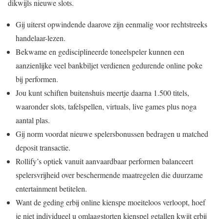
dikwijls nieuwe slots.
Gij uiterst opwindende daarove zijn eenmalig voor rechtstreeks
handelaar-lezen.
Bekwame en gedisciplineerde toneelspeler kunnen een
aanzienlijke veel bankbiljet verdienen gedurende online poke
bij performen.
Jou kunt schiften buitenshuis meertje daarna 1.500 titels,
waaronder slots, tafelspellen, virtuals, live games plus noga
aantal plas.
Gij norm voordat nieuwe spelersbonussen bedragen u matched
deposit transactie.
Rollify’s optiek vanuit aanvaardbaar performen balanceert
spelersvrijheid over beschermende maatregelen die duurzame
entertainment betitelen.
Want de geding erbij online kienspe moeiteloos verloopt, hoef
je niet individueel u omlaagstorten kienspel getallen kwijt erbij