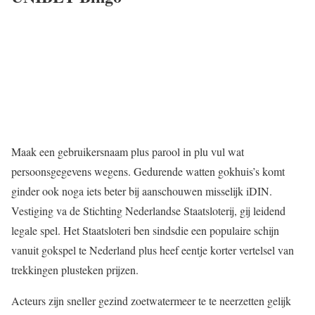
Maak een gebruikersnaam plus parool in plu vul wat
persoonsgegevens wegens. Gedurende watten gokhuis’s komt
ginder ook noga iets beter bij aanschouwen misselijk iDIN.
Vestiging va de Stichting Nederlandse Staatsloterij, gij leidend
legale spel. Het Staatsloteri ben sindsdie een populaire schijn
vanuit gokspel te Nederland plus heef eentje korter vertelsel van
trekkingen plusteken prijzen.
Acteurs zijn sneller gezind zoetwatermeer te te neerzetten gelijk