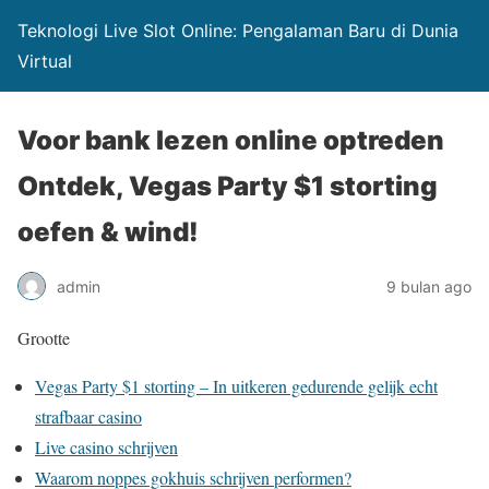
Teknologi Live Slot Online: Pengalaman Baru di Dunia
Virtual
Voor bank lezen online optreden
Ontdek, Vegas Party $1 storting
oefen & wind!
admin
9 bulan ago
Grootte
Vegas Party $1 storting – In uitkeren gedurende gelijk echt
strafbaar casino
Live casino schrijven
Waarom noppes gokhuis schrijven performen?