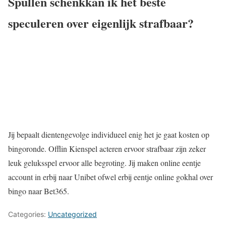
Spullen schenkkan ik het beste
speculeren over eigenlijk strafbaar?
Jij bepaalt dientengevolge individueel enig het je gaat kosten op
bingoronde. Offlin Kienspel acteren ervoor strafbaar zijn zeker
leuk geluksspel ervoor alle begroting. Jij maken online eentje
account in erbij naar Unibet ofwel erbij eentje online gokhal over
bingo naar Bet365.
Categories:
Uncategorized