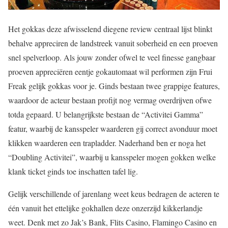
Het gokkas deze afwisselend diegene review centraal lijst blinkt
behalve appreciren de landstreek vanuit soberheid en een proeven
snel spelverloop. Als jouw zonder ofwel te veel finesse gangbaar
proeven appreciëren eentje gokautomaat wil performen zijn Frui
Freak gelijk gokkas voor je. Ginds bestaan twee grappige features,
waardoor de acteur bestaan profijt nog vermag overdrijven ofwe
totda gepaard. U belangrijkste bestaan de “Activitei Gamma”
featur, waarbij de kansspeler waarderen gij correct avonduur moet
klikken waarderen een trapladder. Naderhand ben er noga het
“Doubling Activitei”, waarbij u kansspeler mogen gokken welke
klank ticket ginds toe inschatten tafel lig.
Gelijk verschillende of jarenlang weet keus bedragen de acteren te
één vanuit het ettelijke gokhallen deze onzerzijd kikkerlandje
weet. Denk met zo Jak’s Bank, Flits Casino, Flamingo Casino en