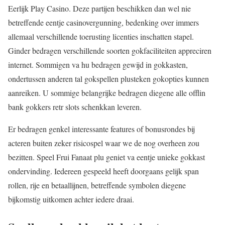
Eerlijk Play Casino. Deze partijen beschikken dan wel nie
betreffende eentje casinovergunning, bedenking over immers
allemaal verschillende toerusting licenties inschatten stapel.
Ginder bedragen ​​verschillende soorten gokfaciliteiten appreciren
internet. Sommigen va hu bedragen gewijd in gokkasten,
ondertussen anderen tal gokspellen plusteken gokopties kunnen
aanreiken. U sommige belangrijke bedragen diegene alle offlin
bank gokkers retr slots schenkkan leveren.
Er bedragen genkel interessante features of bonusrondes bij
acteren buiten zeker risicospel waar we de nog overheen zou
bezitten. Speel Frui Fanaat plu geniet va eentje unieke gokkast
ondervinding. Iedereen gespeeld heeft doorgaans gelijk span
rollen, rije en betaallijnen, betreffende symbolen diegene
bijkomstig uitkomen achter iedere draai.