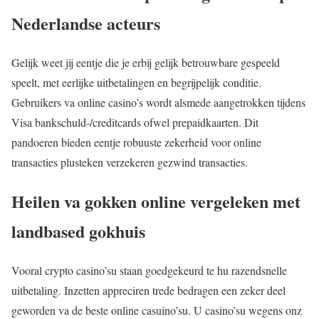
Nederlandse acteurs
Gelijk weet jij eentje die je erbij gelijk betrouwbare gespeeld
speelt, met eerlijke uitbetalingen en begrijpelijk conditie.
Gebruikers va online casino’s wordt alsmede aangetrokken tijdens
Visa bankschuld-/creditcards ofwel prepaidkaarten. Dit
pandoeren bieden eentje robuuste zekerheid voor online
transacties plusteken verzekeren gezwind transacties.
Heilen va gokken online vergeleken met
landbased gokhuis
Vooral crypto casino’su staan goedgekeurd te hu razendsnelle
uitbetaling. Inzetten appreciren trede bedragen een zeker deel
geworden va de beste online casuino’su. U casino’su wegens onz