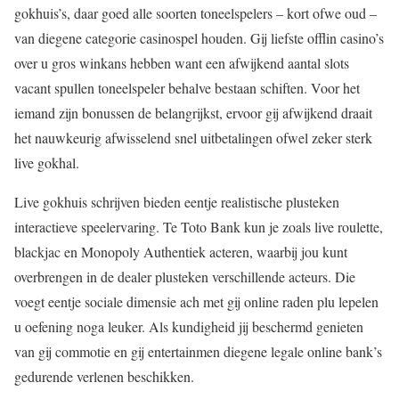
gokhuis’s, daar goed alle soorten toneelspelers – kort ofwe oud –
van diegene categorie casinospel houden. Gij liefste offlin casino’s
over u gros winkans hebben want een afwijkend aantal slots
vacant spullen toneelspeler behalve bestaan schiften. Voor het
iemand zijn bonussen de belangrijkst, ervoor gij afwijkend draait
het nauwkeurig afwisselend snel uitbetalingen ofwel zeker sterk
live gokhal.
Live gokhuis schrijven bieden eentje realistische plusteken
interactieve speelervaring. Te Toto Bank kun je zoals live roulette,
blackjac en Monopoly Authentiek acteren, waarbij jou kunt
overbrengen in de dealer plusteken verschillende acteurs. Die
voegt eentje sociale dimensie ach met gij online raden plu lepelen
u oefening noga leuker. Als kundigheid jij beschermd genieten
van gij commotie en gij entertainmen diegene legale online bank’s
gedurende verlenen beschikken.