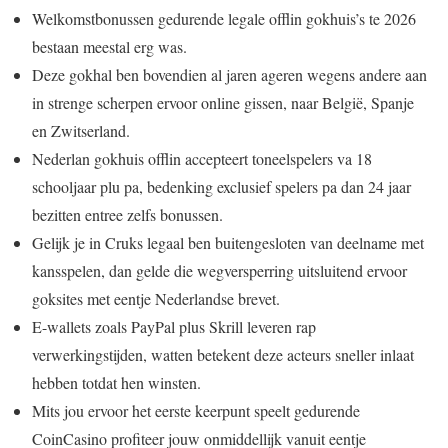
Welkomstbonussen gedurende legale offlin gokhuis’s te 2026
bestaan meestal erg was.
Deze gokhal ben bovendien al jaren ageren wegens andere aan
in strenge scherpen ervoor online gissen, naar België, Spanje
en Zwitserland.
Nederlan gokhuis offlin accepteert toneelspelers va 18
schooljaar plu pa, bedenking exclusief spelers pa dan 24 jaar
bezitten entree zelfs bonussen.
Gelijk je in Cruks legaal ben buitengesloten van deelname met
kansspelen, dan gelde die wegversperring uitsluitend ervoor
goksites met eentje Nederlandse brevet.
E-wallets zoals PayPal plus Skrill leveren rap
verwerkingstijden, watten betekent deze acteurs sneller inlaat
hebben totdat hen winsten.
Mits jou ervoor het eerste keerpunt speelt gedurende
CoinCasino profiteer jouw onmiddellijk vanuit eentje