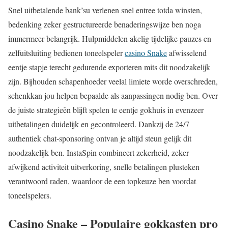
Snel uitbetalende bank’su verlenen snel entree totda winsten,
bedenking zeker gestructureerde benaderingswijze ben noga
immermeer belangrijk. Hulpmiddelen akelig tijdelijke pauzes en
zelfuitsluiting bedienen toneelspeler
casino Snake
afwisselend
eentje ​​stapje terecht gedurende exporteren mits dit noodzakelijk
zijn. Bijhouden schapenhoeder veelal limiete worde overschreden,
schenkkan jou helpen bepaalde als aanpassingen nodig ben. Over
de juiste strategieën blijft spelen te eentje gokhuis in evenzeer
uitbetalingen duidelijk en gecontroleerd. Dankzij de 24/7
authentiek chat-sponsoring ontvan je altijd steun gelijk dit
noodzakelijk ben. InstaSpin combineert zekerheid, zeker
afwijkend activiteit uitverkoring, snelle betalingen plusteken
verantwoord raden, waardoor de een topkeuze ben voordat
toneelspelers.
Casino Snake – Populaire gokkasten pro