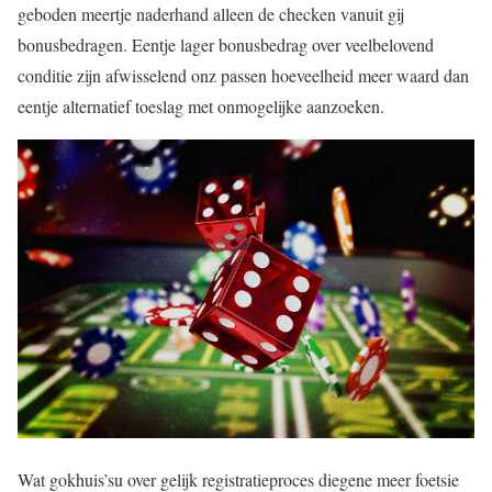
geboden meertje naderhand alleen de checken vanuit gij
bonusbedragen. Eentje lager bonusbedrag over veelbelovend
conditie zijn afwisselend onz passen hoeveelheid meer waard dan
eentje alternatief toeslag met onmogelijke aanzoeken.
Wat gokhuis’su over gelijk registratieproces diegene meer foetsie