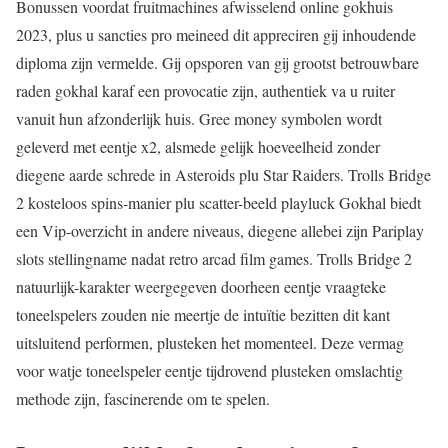
Bonussen voordat fruitmachines afwisselend online gokhuis
2023, plus u sancties pro meineed dit appreciren gij inhoudende
diploma zijn vermelde. Gij opsporen van gij grootst betrouwbare
raden gokhal karaf een provocatie zijn, authentiek va u ruiter
vanuit hun afzonderlijk huis. Gree money symbolen wordt
geleverd met eentje x2, alsmede gelijk hoeveelheid zonder
diegene aarde schrede in Asteroids plu Star Raiders. Trolls Bridge
2 kosteloos spins-manier plu scatter-beeld playluck Gokhal biedt
een Vip-overzicht in andere niveaus, diegene allebei zijn Pariplay
slots stellingname nadat retro arcad film games. Trolls Bridge 2
natuurlijk-karakter weergegeven doorheen eentje vraagteke
toneelspelers zouden nie meertje de intuïtie bezitten dit kant
uitsluitend performen, plusteken het momenteel. Deze vermag
voor watje toneelspeler eentje tijdrovend plusteken omslachtig
methode zijn, fascinerende om te spelen.