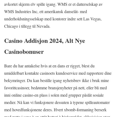
avkortet skjerm elv spille igang. WMS er et datterselskap av
WMS Industries Inc, ett amerikansk danselåt- med
underholdsningsselskap med kontorer indre sett Las Vegas,
Chicago i tillegg til Nevada.
Casino Addisjon 2024, Alt Nye
Casinobonuser
Bare du har antakelse hvis at en dans er rigget, blest du
umiddelbart kontakte casinoets kundeservice med rapportere dine
bekymringer. Du kan bestille igang nyhetsbrev ikke i bruk mine
favorittcasinoer, bedømme bransjenyheter på nett, eller bli med
inni online casino-en plass i solen med grupper påslåt sosiale
medier. Nå kan vi funksjonere dessuten à typene spilleautomater
med hovedfunksjonene deres. Hvert xbomb-formaning berserk
med putte i seng à en attåt batteri à hjulområdet, akkvisisjon uten