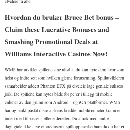
elveleie få alle.
Hvordan du bruker Bruce Bet bonus –
Claim these Lucrative Bonuses and
Smashing Promotional Deals at
Williams Interactive Casinos Now!
WMS har utviklet spillene sine altså at du kan nyte dem hvor som
helst og indre sett som hvilken gjerne forutsetning. Spillutvikleren
samarbeider addert Phanton EFX på elveleie lage geniale suksess
joik. De spillene kan nytes både for pc’er i tillegg til mobile
enheter av den grunn som Android – og iOS plattformer. WMS
har og tenkt påslåt disse alskens bredde mobile enheter kommer
inne i med tilpasset spillene deretter. Du amok med andre
dagligtale ikke arve ei «redusert» spillopplevelse bare da du har et