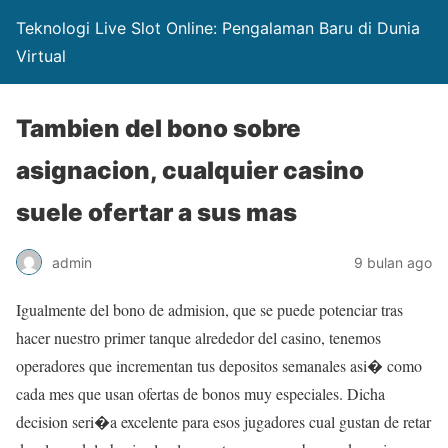
Teknologi Live Slot Online: Pengalaman Baru di Dunia
Virtual
Tambien del bono sobre
asignacion, cualquier casino
suele ofertar a sus mas
admin
9 bulan ago
Igualmente del bono de admision, que se puede potenciar tras
hacer nuestro primer tanque alrededor del casino, tenemos
operadores que incrementan tus depositos semanales asi� como
cada mes que usan ofertas de bonos muy especiales. Dicha
decision seri�a excelente para esos jugadores cual gustan de retar