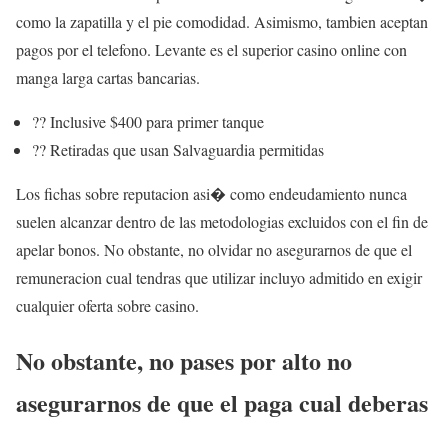
como la zapatilla y el pie comodidad. Asimismo, tambien aceptan
pagos por el telefono. Levante es el superior casino online con
manga larga cartas bancarias.
?? Inclusive $400 para primer tanque
?? Retiradas que usan Salvaguardia permitidas
Los fichas sobre reputacion asi� como endeudamiento nunca
suelen alcanzar dentro de las metodologias excluidos con el fin de
apelar bonos. No obstante, no olvidar no asegurarnos de que el
remuneracion cual tendras que utilizar incluyo admitido en exigir
cualquier oferta sobre casino.
No obstante, no pases por alto no
asegurarnos de que el paga cual deberas