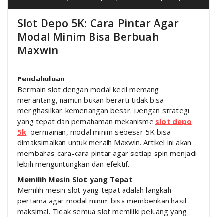
Slot Depo 5K: Cara Pintar Agar
Modal Minim Bisa Berbuah
Maxwin
Pendahuluan
Bermain slot dengan modal kecil memang
menantang, namun bukan berarti tidak bisa
menghasilkan kemenangan besar. Dengan strategi
yang tepat dan pemahaman mekanisme
slot depo
5k
permainan, modal minim sebesar 5K bisa
dimaksimalkan untuk meraih Maxwin. Artikel ini akan
membahas cara-cara pintar agar setiap spin menjadi
lebih menguntungkan dan efektif.
Memilih Mesin Slot yang Tepat
Memilih mesin slot yang tepat adalah langkah
pertama agar modal minim bisa memberikan hasil
maksimal. Tidak semua slot memiliki peluang yang