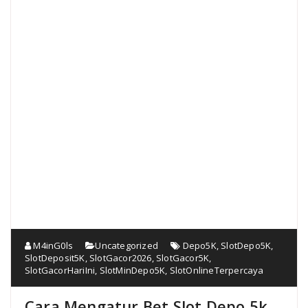
M4inG0ls
Uncategorized
Depo5K
,
SlotDepo5K
,
SlotDeposit5K
,
SlotGacor2026
,
SlotGacor5K
,
SlotGacorHariIni
,
SlotMinDepo5K
,
SlotOnlineTerpercaya
Cara Mengatur Bet Slot Depo 5k