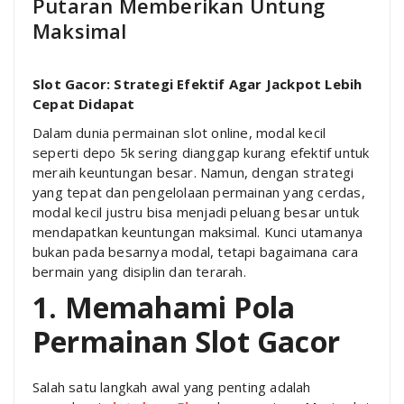
Putaran Memberikan Untung
Maksimal
Slot Gacor: Strategi Efektif Agar Jackpot Lebih
Cepat Didapat
Dalam dunia permainan slot online, modal kecil
seperti depo 5k sering dianggap kurang efektif untuk
meraih keuntungan besar. Namun, dengan strategi
yang tepat dan pengelolaan permainan yang cerdas,
modal kecil justru bisa menjadi peluang besar untuk
mendapatkan keuntungan maksimal. Kunci utamanya
bukan pada besarnya modal, tetapi bagaimana cara
bermain yang disiplin dan terarah.
1. Memahami Pola
Permainan Slot Gacor
Salah satu langkah awal yang penting adalah