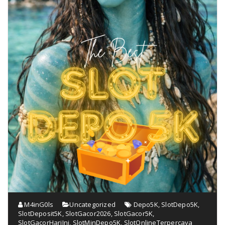
M4inG0ls
Uncategorized
Depo5K
,
SlotDepo5K
,
SlotDeposit5K
,
SlotGacor2026
,
SlotGacor5K
,
SlotGacorHariIni
,
SlotMinDepo5K
,
SlotOnlineTerpercaya