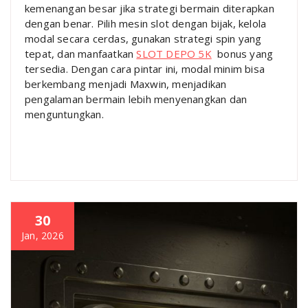
kemenangan besar jika strategi bermain diterapkan
dengan benar. Pilih mesin slot dengan bijak, kelola
modal secara cerdas, gunakan strategi spin yang
tepat, dan manfaatkan
SLOT DEPO 5K
bonus yang
tersedia. Dengan cara pintar ini, modal minim bisa
berkembang menjadi Maxwin, menjadikan
pengalaman bermain lebih menyenangkan dan
menguntungkan.
30
Jan, 2026