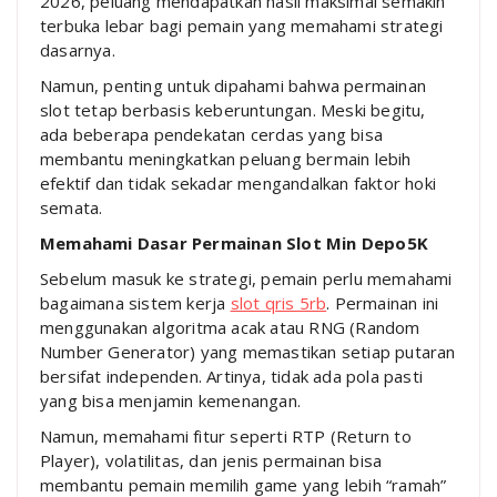
2026, peluang mendapatkan hasil maksimal semakin
terbuka lebar bagi pemain yang memahami strategi
dasarnya.
Namun, penting untuk dipahami bahwa permainan
slot tetap berbasis keberuntungan. Meski begitu,
ada beberapa pendekatan cerdas yang bisa
membantu meningkatkan peluang bermain lebih
efektif dan tidak sekadar mengandalkan faktor hoki
semata.
Memahami Dasar Permainan Slot Min Depo5K
Sebelum masuk ke strategi, pemain perlu memahami
bagaimana sistem kerja
slot qris 5rb
. Permainan ini
menggunakan algoritma acak atau RNG (Random
Number Generator) yang memastikan setiap putaran
bersifat independen. Artinya, tidak ada pola pasti
yang bisa menjamin kemenangan.
Namun, memahami fitur seperti RTP (Return to
Player), volatilitas, dan jenis permainan bisa
membantu pemain memilih game yang lebih “ramah”