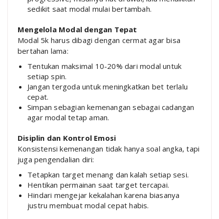
sedikit saat modal mulai bertambah.
Mengelola Modal dengan Tepat
Modal 5k harus dibagi dengan cermat agar bisa
bertahan lama:
Tentukan maksimal 10-20% dari modal untuk
setiap spin.
Jangan tergoda untuk meningkatkan bet terlalu
cepat.
Simpan sebagian kemenangan sebagai cadangan
agar modal tetap aman.
Disiplin dan Kontrol Emosi
Konsistensi kemenangan tidak hanya soal angka, tapi
juga pengendalian diri:
Tetapkan target menang dan kalah setiap sesi.
Hentikan permainan saat target tercapai.
Hindari mengejar kekalahan karena biasanya
justru membuat modal cepat habis.