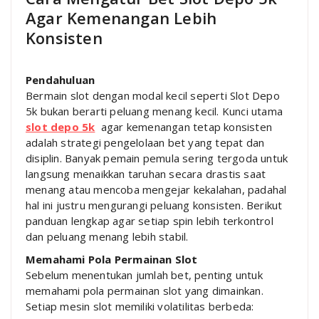
Agar Kemenangan Lebih
Konsisten
Pendahuluan
Bermain slot dengan modal kecil seperti Slot Depo
5k bukan berarti peluang menang kecil. Kunci utama
slot depo 5k
agar kemenangan tetap konsisten
adalah strategi pengelolaan bet yang tepat dan
disiplin. Banyak pemain pemula sering tergoda untuk
langsung menaikkan taruhan secara drastis saat
menang atau mencoba mengejar kekalahan, padahal
hal ini justru mengurangi peluang konsisten. Berikut
panduan lengkap agar setiap spin lebih terkontrol
dan peluang menang lebih stabil.
Memahami Pola Permainan Slot
Sebelum menentukan jumlah bet, penting untuk
memahami pola permainan slot yang dimainkan.
Setiap mesin slot memiliki volatilitas berbeda: