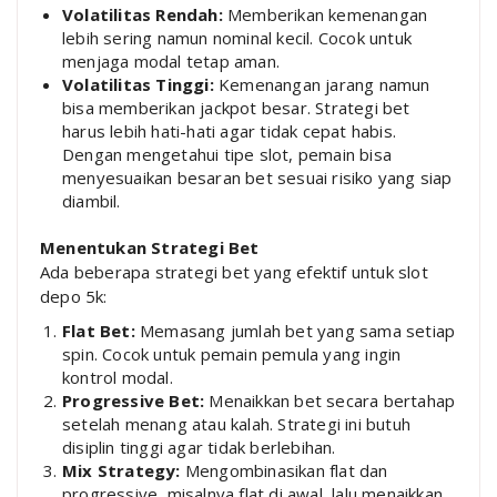
Volatilitas Rendah:
Memberikan kemenangan
lebih sering namun nominal kecil. Cocok untuk
menjaga modal tetap aman.
Volatilitas Tinggi:
Kemenangan jarang namun
bisa memberikan jackpot besar. Strategi bet
harus lebih hati-hati agar tidak cepat habis.
Dengan mengetahui tipe slot, pemain bisa
menyesuaikan besaran bet sesuai risiko yang siap
diambil.
Menentukan Strategi Bet
Ada beberapa strategi bet yang efektif untuk slot
depo 5k:
Flat Bet:
Memasang jumlah bet yang sama setiap
spin. Cocok untuk pemain pemula yang ingin
kontrol modal.
Progressive Bet:
Menaikkan bet secara bertahap
setelah menang atau kalah. Strategi ini butuh
disiplin tinggi agar tidak berlebihan.
Mix Strategy:
Mengombinasikan flat dan
progressive, misalnya flat di awal, lalu menaikkan