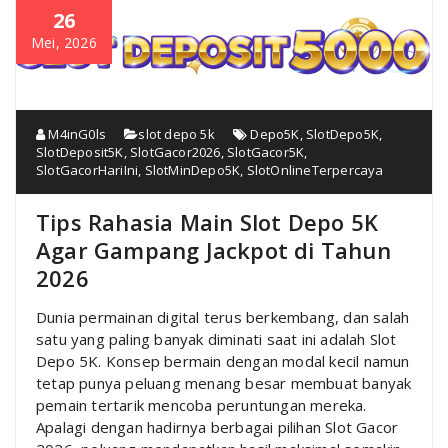
26
Mei, 2026
M4inG0ls
slot depo 5k
Depo5K
,
SlotDepo5K
,
SlotDeposit5K
,
SlotGacor2026
,
SlotGacor5K
,
SlotGacorHariIni
,
SlotMinDepo5K
,
SlotOnlineTerpercaya
Tips Rahasia Main Slot Depo 5K
Agar Gampang Jackpot di Tahun
2026
Dunia permainan digital terus berkembang, dan salah
satu yang paling banyak diminati saat ini adalah Slot
Depo 5K. Konsep bermain dengan modal kecil namun
tetap punya peluang menang besar membuat banyak
pemain tertarik mencoba peruntungan mereka.
Apalagi dengan hadirnya berbagai pilihan Slot Gacor