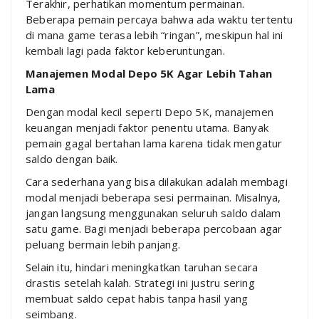
Terakhir, perhatikan momentum permainan.
Beberapa pemain percaya bahwa ada waktu tertentu
di mana game terasa lebih “ringan”, meskipun hal ini
kembali lagi pada faktor keberuntungan.
Manajemen Modal Depo 5K Agar Lebih Tahan
Lama
Dengan modal kecil seperti Depo 5K, manajemen
keuangan menjadi faktor penentu utama. Banyak
pemain gagal bertahan lama karena tidak mengatur
saldo dengan baik.
Cara sederhana yang bisa dilakukan adalah membagi
modal menjadi beberapa sesi permainan. Misalnya,
jangan langsung menggunakan seluruh saldo dalam
satu game. Bagi menjadi beberapa percobaan agar
peluang bermain lebih panjang.
Selain itu, hindari meningkatkan taruhan secara
drastis setelah kalah. Strategi ini justru sering
membuat saldo cepat habis tanpa hasil yang
seimbang.