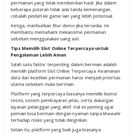
permainan yang tidak memberikan hasil. Jika dalam
beberapa putaran tidak ada tanda kemenangan,
cobalah pindah ke game lain yang lebih potensial.
Ketiga, manfaatkan fitur demo jika tersedia. Ini
membantu memahami mekanisme permainan
sebelum menggunakan uang asli.
Tips Memilih Slot Online Terpercaya untuk
Pengalaman Lebih Aman
Salah satu faktor terpenting dalam bermain adalah
memilih platform Slot Online Terpercaya. Keamanan
data dan keadilan permainan harus menjadi prioritas
utama sebelum mulai bermain.
Platform yang terpercaya biasanya memiliki lisensi
resmi, sistem pembayaran jelas, serta dukungan
layanan pelanggan yang aktif. Hal ini penting agar
pemain bisa bermain dengan nyaman tanpa khawatir
terhadap risiko yang tidak diinginkan.
Selain itu, platform yang baik juga biasanya