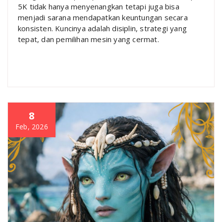
5K tidak hanya menyenangkan tetapi juga bisa
menjadi sarana mendapatkan keuntungan secara
konsisten. Kuncinya adalah disiplin, strategi yang
tepat, dan pemilihan mesin yang cermat.
8
Feb, 2026