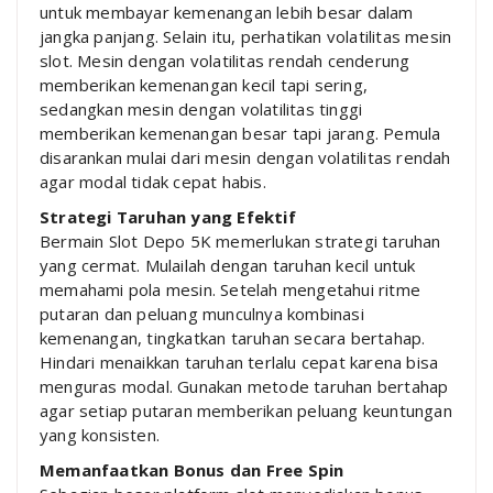
untuk membayar kemenangan lebih besar dalam
jangka panjang. Selain itu, perhatikan volatilitas mesin
slot. Mesin dengan volatilitas rendah cenderung
memberikan kemenangan kecil tapi sering,
sedangkan mesin dengan volatilitas tinggi
memberikan kemenangan besar tapi jarang. Pemula
disarankan mulai dari mesin dengan volatilitas rendah
agar modal tidak cepat habis.
Strategi Taruhan yang Efektif
Bermain Slot Depo 5K memerlukan strategi taruhan
yang cermat. Mulailah dengan taruhan kecil untuk
memahami pola mesin. Setelah mengetahui ritme
putaran dan peluang munculnya kombinasi
kemenangan, tingkatkan taruhan secara bertahap.
Hindari menaikkan taruhan terlalu cepat karena bisa
menguras modal. Gunakan metode taruhan bertahap
agar setiap putaran memberikan peluang keuntungan
yang konsisten.
Memanfaatkan Bonus dan Free Spin