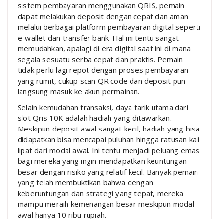
sistem pembayaran menggunakan QRIS, pemain
dapat melakukan deposit dengan cepat dan aman
melalui berbagai platform pembayaran digital seperti
e-wallet dan transfer bank. Hal ini tentu sangat
memudahkan, apalagi di era digital saat ini di mana
segala sesuatu serba cepat dan praktis. Pemain
tidak perlu lagi repot dengan proses pembayaran
yang rumit, cukup scan QR code dan deposit pun
langsung masuk ke akun permainan.
Selain kemudahan transaksi, daya tarik utama dari
slot Qris 10K adalah hadiah yang ditawarkan.
Meskipun deposit awal sangat kecil, hadiah yang bisa
didapatkan bisa mencapai puluhan hingga ratusan kali
lipat dari modal awal. Ini tentu menjadi peluang emas
bagi mereka yang ingin mendapatkan keuntungan
besar dengan risiko yang relatif kecil. Banyak pemain
yang telah membuktikan bahwa dengan
keberuntungan dan strategi yang tepat, mereka
mampu meraih kemenangan besar meskipun modal
awal hanya 10 ribu rupiah.