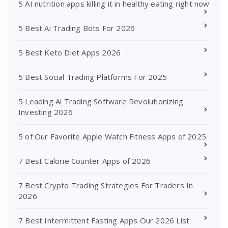
5 AI nutrition apps killing it in healthy eating right now
5 Best Ai Trading Bots For 2026
5 Best Keto Diet Apps 2026
5 Best Social Trading Platforms For 2025
5 Leading Ai Trading Software Revolutionizing
Investing 2026
5 of Our Favorite Apple Watch Fitness Apps of 2025
7 Best Calorie Counter Apps of 2026
7 Best Crypto Trading Strategies For Traders In
2026
7 Best Intermittent Fasting Apps Our 2026 List