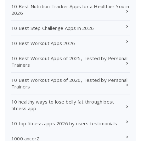
10 Best Nutrition Tracker Apps for a Healthier You in
2026
10 Best Step Challenge Apps in 2026
10 Best Workout Apps 2026
10 Best Workout Apps of 2025, Tested by Personal
Trainers
10 Best Workout Apps of 2026, Tested by Personal
Trainers
10 healthy ways to lose belly fat through best
fitness app
10 top fitness apps 2026 by users testimonials
1000 ancorZ