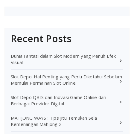
Recent Posts
Dunia Fantasi dalam Slot Modern yang Penuh Efek
Visual
Slot Depo: Hal Penting yang Perlu Diketahui Sebelum
Memulai Permainan Slot Online
Slot Depo QRIS dan Inovasi Game Online dari
Berbagai Provider Digital
MAHJONG WAYS : Tips Jitu Temukan Sela
Kemenangan Mahjong 2