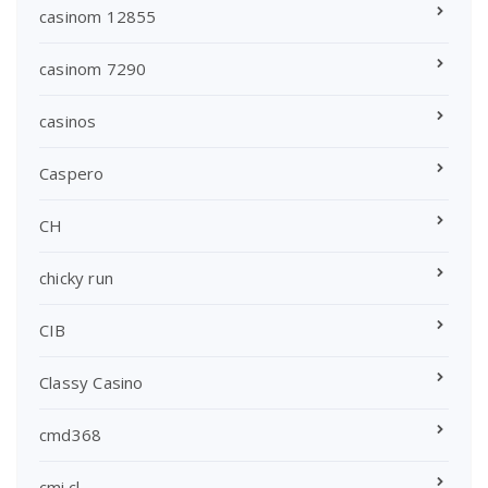
casinom 12855
casinom 7290
casinos
Caspero
CH
chicky run
CIB
Classy Casino
cmd368
cmi.cl