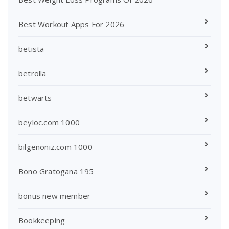
Best Workout Apps For 2026
betista
betrolla
betwarts
beyloc.com 1000
bilgenoniz.com 1000
Bono Gratogana 195
bonus new member
Bookkeeping