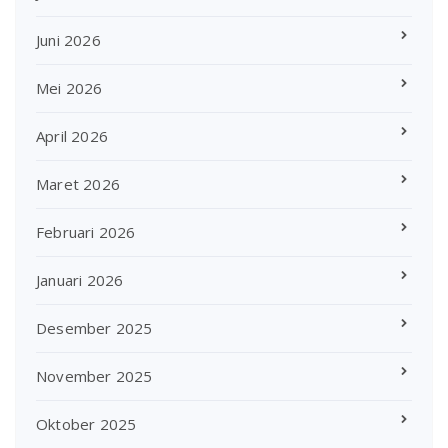
Juni 2026
Mei 2026
April 2026
Maret 2026
Februari 2026
Januari 2026
Desember 2025
November 2025
Oktober 2025