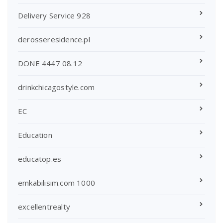
Delivery Service 928
derosseresidence.pl
DONE 4447 08.12
drinkchicagostyle.com
EC
Education
educatop.es
emkabilisim.com 1000
excellentrealty