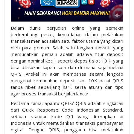
Dalam dunia perjudian online yang semakin
berkembang pesat, kemudahan dalam melakukan
transaksi menjadi salah satu faktor utama yang dicari
oleh para pemain. Salah satu langkah inovatif yang
memudahkan pemain adalah adanya fitur deposit
dengan nominal kecil, seperti deposit slot 10K, yang
bisa dilakukan kapan saja dan di mana saja melalui
QRIS. Artikel ini akan membahas secara lengkap
mengenai kemudahan deposit slot 10K pakai QRIS
tanpa ribet sepanjang hari, serta aturan dan tips
agar proses transaksi berjalan lancar.
Pertama-tama, apa itu QRIS? QRIS adalah singkatan
dari Quick Response Code Indonesian Standard,
sebuah standar kode QR yang diterapkan di
Indonesia untuk memudahkan transaksi pembayaran
digital. Dengan QRIS, pengguna bisa melakukan