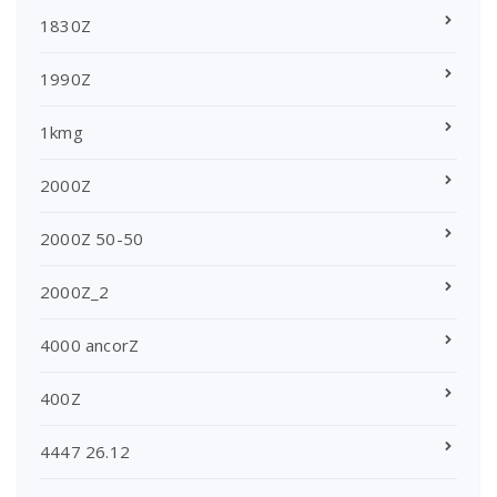
1830Z
1990Z
1kmg
2000Z
2000Z 50-50
2000Z_2
4000 ancorZ
400Z
4447 26.12