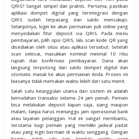
QRIS? Sangat simpel dan praktis. Pertama, pastikan
aplikasi dompet digital yang terintegrasi dengan
QRIS sudah terpasang dan saldo mencukupi.
Selanjutnya, login ke akun permainan judi online yang
menyediakan fitur deposit via QRIS. Pada menu
pembayaran, pilih opsi QRIS, lalu scan kode QR yang
disediakan oleh situs atau aplikasi tersebut. Setelah
scan selesai, masukkan nominal minimal 10 ribu
rupiah dan konfirmasi pembayaran. Dana akan
langsung terpotong dari saldo dompet digital dan
otomatis masuk ke akun permainan Anda. Proses ini
biasanya tidak memakan waktu lebih dari satu menit.
Salah satu keunggulan utama dari sistem ini adalah
kemudahan transaksi selama 24 jam penuh. Pemain
bisa melakukan deposit kapan saja, siang maupun
malam, tanpa harus menunggu jam operasional bank
atau layanan pelanggan. Hal ini sangat membantu,
terutama bagi pemain yang memiliki jadwal padat
atau yang ingin bermain di waktu senggang. Dengan
begitu, tidak ada lagi kendala waktu yang