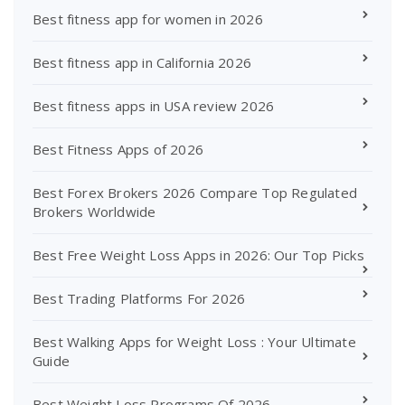
Best fitness app for women in 2026
Best fitness app in California 2026
Best fitness apps in USA review 2026
Best Fitness Apps of 2026
Best Forex Brokers 2026 Compare Top Regulated
Brokers Worldwide
Best Free Weight Loss Apps in 2026: Our Top Picks
Best Trading Platforms For 2026
Best Walking Apps for Weight Loss : Your Ultimate
Guide
Best Weight Loss Programs Of 2026