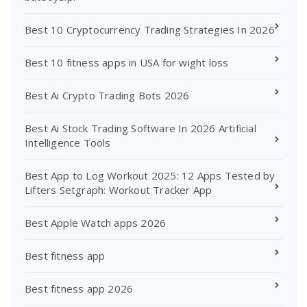
Best 10 Cryptocurrency Trading Strategies In 2026
Best 10 fitness apps in USA for wight loss
Best Ai Crypto Trading Bots 2026
Best Ai Stock Trading Software In 2026 Artificial
Intelligence Tools
Best App to Log Workout 2025: 12 Apps Tested by
Lifters Setgraph: Workout Tracker App
Best Apple Watch apps 2026
Best fitness app
Best fitness app 2026