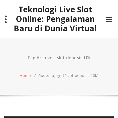
Skip
Teknologi Live Slot
to
content
Online: Pengalaman
Baru di Dunia Virtual
Tag Archives: slot deposit 10k
Home
/
Posts tagged "slot deposit 10k"