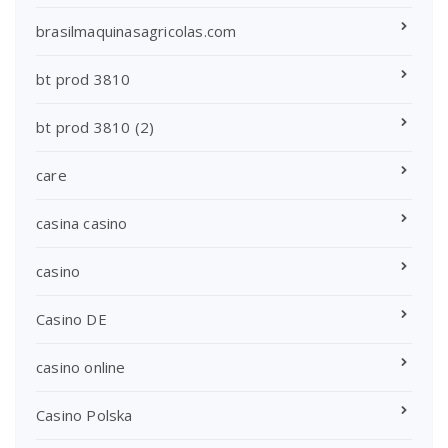
brasilmaquinasagricolas.com
bt prod 3810
bt prod 3810 (2)
care
casina casino
casino
Casino DE
casino online
Casino Polska