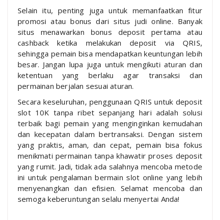
Selain itu, penting juga untuk memanfaatkan fitur
promosi atau bonus dari situs judi online. Banyak
situs menawarkan bonus deposit pertama atau
cashback ketika melakukan deposit via QRIS,
sehingga pemain bisa mendapatkan keuntungan lebih
besar. Jangan lupa juga untuk mengikuti aturan dan
ketentuan yang berlaku agar transaksi dan
permainan berjalan sesuai aturan.
Secara keseluruhan, penggunaan QRIS untuk deposit
slot 10K tanpa ribet sepanjang hari adalah solusi
terbaik bagi pemain yang menginginkan kemudahan
dan kecepatan dalam bertransaksi. Dengan sistem
yang praktis, aman, dan cepat, pemain bisa fokus
menikmati permainan tanpa khawatir proses deposit
yang rumit. Jadi, tidak ada salahnya mencoba metode
ini untuk pengalaman bermain slot online yang lebih
menyenangkan dan efisien. Selamat mencoba dan
semoga keberuntungan selalu menyertai Anda!