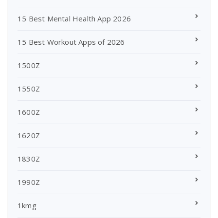
15 Best Mental Health App 2026
15 Best Workout Apps of 2026
1500Z
1550Z
1600Z
1620Z
1830Z
1990Z
1kmg