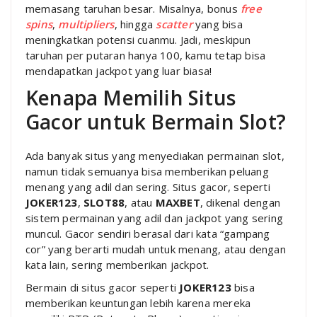
memasang taruhan besar. Misalnya, bonus
free
spins
,
multipliers
, hingga
scatter
yang bisa
meningkatkan potensi cuanmu. Jadi, meskipun
taruhan per putaran hanya 100, kamu tetap bisa
mendapatkan jackpot yang luar biasa!
Kenapa Memilih Situs
Gacor untuk Bermain Slot?
Ada banyak situs yang menyediakan permainan slot,
namun tidak semuanya bisa memberikan peluang
menang yang adil dan sering. Situs gacor, seperti
JOKER123
,
SLOT88
, atau
MAXBET
, dikenal dengan
sistem permainan yang adil dan jackpot yang sering
muncul. Gacor sendiri berasal dari kata “gampang
cor” yang berarti mudah untuk menang, atau dengan
kata lain, sering memberikan jackpot.
Bermain di situs gacor seperti
JOKER123
bisa
memberikan keuntungan lebih karena mereka