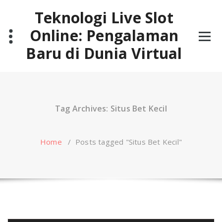
Skip
Teknologi Live Slot
to
content
Online: Pengalaman
Baru di Dunia Virtual
Tag Archives: Situs Bet Kecil
Home
/
Posts tagged "Situs Bet Kecil"