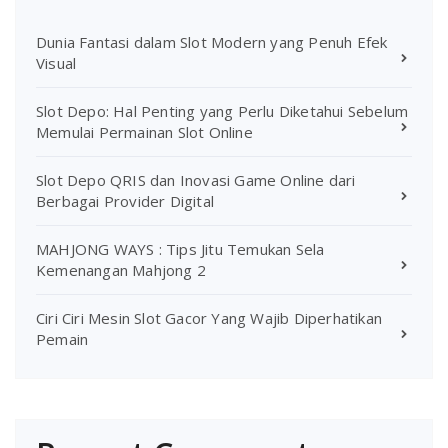
Dunia Fantasi dalam Slot Modern yang Penuh Efek
Visual
Slot Depo: Hal Penting yang Perlu Diketahui Sebelum
Memulai Permainan Slot Online
Slot Depo QRIS dan Inovasi Game Online dari
Berbagai Provider Digital
MAHJONG WAYS : Tips Jitu Temukan Sela
Kemenangan Mahjong 2
Ciri Ciri Mesin Slot Gacor Yang Wajib Diperhatikan
Pemain