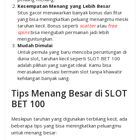
Kesempatan Menang yang Lebih Besar
Situs gacor menawarkan banyak bonus dan fitur
yang bisa meningkatkan peluang menangmu meski
taruhan kecil. Bonus seperti
scatter
atau
free
spins
bisa mengubah permainan jadi lebih
menguntungkan.
Mudah Dimulai
Untuk pemula yang baru mencoba peruntungan di
dunia slot, taruhan kecil seperti SLOT BET 100
adalah pilihan yang sangat ideal. Kamu bisa
merasakan sensasi bermain slot tanpa khawatir
kehilangan banyak uang.
Tips Menang Besar di SLOT
BET 100
Meskipun taruhan yang digunakan terbilang kecil, ada
beberapa tips yang bisa meningkatkan peluangmu
untuk menang besar: