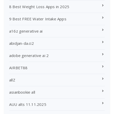
8 Best Weight Loss Apps in 2025
9 Best FREE Water Intake Apps
a16z generative ai
abidjan-da.ci2
adobe generative ai 2
AIRBET88
allZ
asianbookie all
AUU alts 11.11.2025