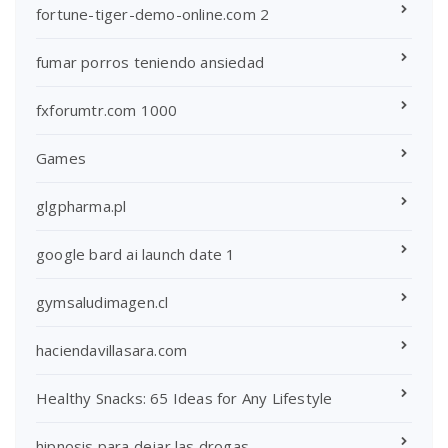
fortune-tiger-demo-online.com 2
fumar porros teniendo ansiedad
fxforumtr.com 1000
Games
glgpharma.pl
google bard ai launch date 1
gymsaludimagen.cl
haciendavillasara.com
Healthy Snacks: 65 Ideas for Any Lifestyle
hipnosis para dejar las drogas