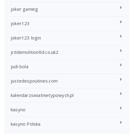
joker gaming
joker123
joker123 login
jrddemolitionltd.co.uk2
judi bola
justedespoutines.com
kalendarzswiatnietypowych.pl
kasyno
kasyno Polska