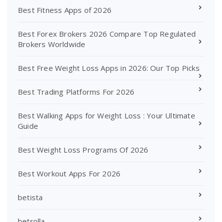
Best Fitness Apps of 2026
Best Forex Brokers 2026 Compare Top Regulated
Brokers Worldwide
Best Free Weight Loss Apps in 2026: Our Top Picks
Best Trading Platforms For 2026
Best Walking Apps for Weight Loss : Your Ultimate
Guide
Best Weight Loss Programs Of 2026
Best Workout Apps For 2026
betista
betrolla