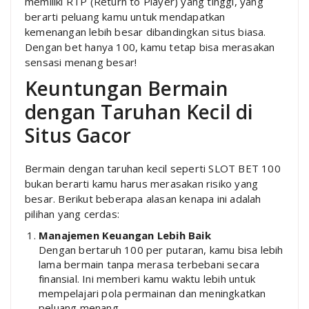
memiliki RTP (Return to Player) yang tinggi, yang
berarti peluang kamu untuk mendapatkan
kemenangan lebih besar dibandingkan situs biasa.
Dengan bet hanya 100, kamu tetap bisa merasakan
sensasi menang besar!
Keuntungan Bermain
dengan Taruhan Kecil di
Situs Gacor
Bermain dengan taruhan kecil seperti SLOT BET 100
bukan berarti kamu harus merasakan risiko yang
besar. Berikut beberapa alasan kenapa ini adalah
pilihan yang cerdas:
Manajemen Keuangan Lebih Baik
Dengan bertaruh 100 per putaran, kamu bisa lebih
lama bermain tanpa merasa terbebani secara
finansial. Ini memberi kamu waktu lebih untuk
mempelajari pola permainan dan meningkatkan
peluang menang.