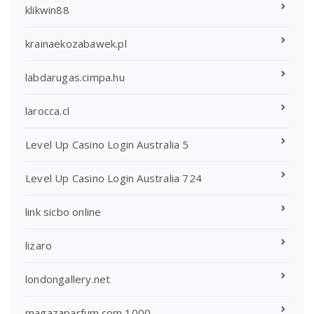
klikwin88
krainaekozabawek.pl
labdarugas.cimpa.hu
larocca.cl
Level Up Casino Login Australia 5
Level Up Casino Login Australia 724
link sicbo online
lizaro
londongallery.net
magazaparfum.com 1000