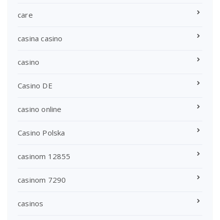
care
casina casino
casino
Casino DE
casino online
Casino Polska
casinom 12855
casinom 7290
casinos