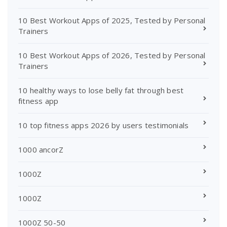
10 Best Workout Apps of 2025, Tested by Personal
Trainers
10 Best Workout Apps of 2026, Tested by Personal
Trainers
10 healthy ways to lose belly fat through best
fitness app
10 top fitness apps 2026 by users testimonials
1000 ancorZ
1000Z
1000Z
1000Z 50-50