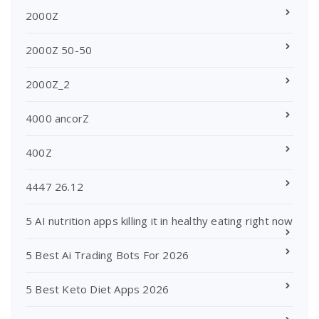
2000Z
2000Z 50-50
2000Z_2
4000 ancorZ
400Z
4447 26.12
5 AI nutrition apps killing it in healthy eating right now
5 Best Ai Trading Bots For 2026
5 Best Keto Diet Apps 2026