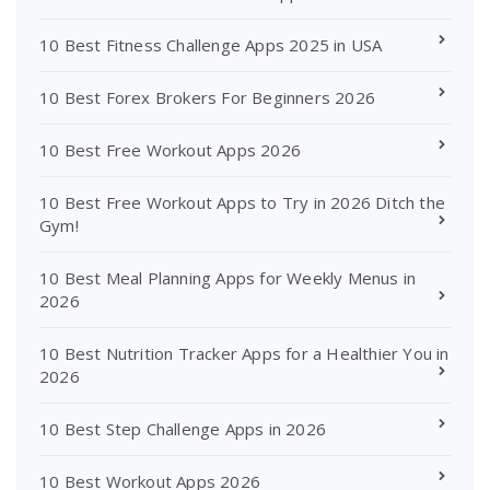
10 Best Fitness Challenge Apps 2025 in USA
10 Best Forex Brokers For Beginners 2026
10 Best Free Workout Apps 2026
10 Best Free Workout Apps to Try in 2026 Ditch the
Gym!
10 Best Meal Planning Apps for Weekly Menus in
2026
10 Best Nutrition Tracker Apps for a Healthier You in
2026
10 Best Step Challenge Apps in 2026
10 Best Workout Apps 2026