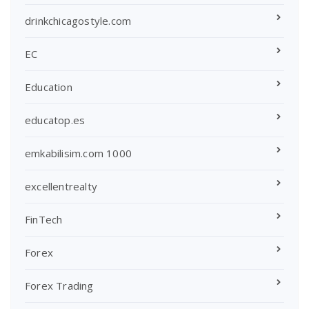
drinkchicagostyle.com
EC
Education
educatop.es
emkabilisim.com 1000
excellentrealty
FinTech
Forex
Forex Trading