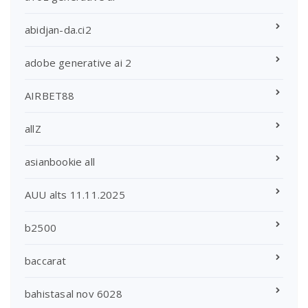
abidjan-da.ci2
adobe generative ai 2
AIRBET88
allZ
asianbookie all
AUU alts 11.11.2025
b2500
baccarat
bahistasal nov 6028