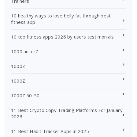
Trainers
10 healthy ways to lose belly fat through best
fitness app
10 top fitness apps 2026 by users testimonials
1000 ancorZ
1000Z
1000Z
1000Z 50-50
11 Best Crypto Copy Trading Platforms For January
2026
11 Best Habit Tracker Apps in 2025