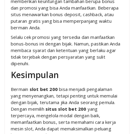
memberikan keuntungan tambahan berupa bonus
dan promosi yang bisa Anda manfaatkan. Beberapa
situs menawarkan bonus deposit, cashback, atau
putaran gratis yang bisa memperpanjang waktu
bermain Anda.
Selalu cek promosi yang tersedia dan manfaatkan
bonus-bonus ini dengan bijak. Namun, pastikan Anda
membaca syarat dan ketentuan yang berlaku agar
tidak terjebak dengan persyaratan yang sulit
dipenuhi.
Kesimpulan
Bermain
slot bet 200
bisa menjadi pengalaman
yang menyenangkan, tetapi penting untuk memulai
dengan bijak, terutama jika Anda seorang pemula.
Dengan memilih
situs slot bet 200
yang
terpercaya, mengelola modal dengan baik,
memanfaatkan bonus, serta memahami cara kerja
mesin slot, Anda dapat memaksimalkan peluang