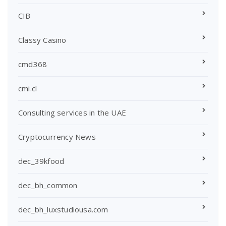
CIB
Classy Casino
cmd368
cmi.cl
Consulting services in the UAE
Cryptocurrency News
dec_39kfood
dec_bh_common
dec_bh_luxstudiousa.com