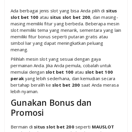
Ada berbagai jenis slot yang bisa Anda pilih di
situs
slot bet 100
atau
situs slot bet 200
, dan masing-
masing memiliki fitur yang berbeda. Beberapa mesin
slot memiliki tema yang menarik, sementara yang lain
memiliki fitur bonus seperti putaran gratis atau
simbol liar yang dapat meningkatkan peluang
menang.
Pilihlah mesin slot yang sesuai dengan gaya
permainan Anda. Jika Anda pemula, cobalah untuk
memulai dengan
slot bet 100
atau
slot bet 100
perak
yang lebih sederhana, dan kemudian secara
bertahap beralih ke
slot bet 200
saat Anda merasa
lebih nyaman.
Gunakan Bonus dan
Promosi
Bermain di
situs slot bet 200
seperti
MAUSLOT