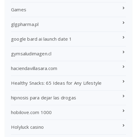
Games
glgpharma.pl
google bard ai launch date 1
gymsaludimagen.cl
haciendavillasara.com
Healthy Snacks: 65 Ideas for Any Lifestyle
hipnosis para dejar las drogas
hobilove.com 1000
Holyluck casino