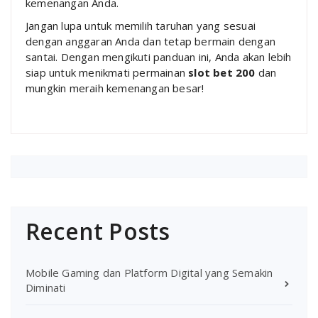
kemenangan Anda.
Jangan lupa untuk memilih taruhan yang sesuai
dengan anggaran Anda dan tetap bermain dengan
santai. Dengan mengikuti panduan ini, Anda akan lebih
siap untuk menikmati permainan
slot bet 200
dan
mungkin meraih kemenangan besar!
Recent Posts
Mobile Gaming dan Platform Digital yang Semakin
Diminati