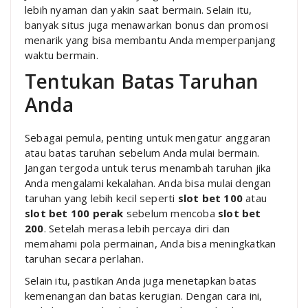
lebih nyaman dan yakin saat bermain. Selain itu,
banyak situs juga menawarkan bonus dan promosi
menarik yang bisa membantu Anda memperpanjang
waktu bermain.
Tentukan Batas Taruhan
Anda
Sebagai pemula, penting untuk mengatur anggaran
atau batas taruhan sebelum Anda mulai bermain.
Jangan tergoda untuk terus menambah taruhan jika
Anda mengalami kekalahan. Anda bisa mulai dengan
taruhan yang lebih kecil seperti
slot bet 100
atau
slot bet 100 perak
sebelum mencoba
slot bet
200
. Setelah merasa lebih percaya diri dan
memahami pola permainan, Anda bisa meningkatkan
taruhan secara perlahan.
Selain itu, pastikan Anda juga menetapkan batas
kemenangan dan batas kerugian. Dengan cara ini,