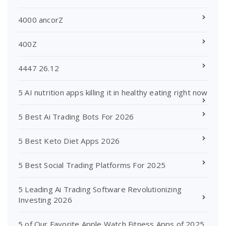
4000 ancorZ
400Z
4447 26.12
5 AI nutrition apps killing it in healthy eating right now
5 Best Ai Trading Bots For 2026
5 Best Keto Diet Apps 2026
5 Best Social Trading Platforms For 2025
5 Leading Ai Trading Software Revolutionizing
Investing 2026
5 of Our Favorite Apple Watch Fitness Apps of 2025