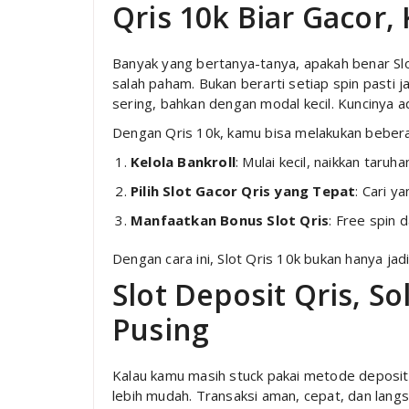
Qris 10k Biar Gacor,
Banyak yang bertanya-tanya, apakah benar Slot
salah paham. Bukan berarti setiap spin pasti j
sering, bahkan dengan modal kecil. Kuncinya ad
Dengan Qris 10k, kamu bisa melakukan beberap
Kelola Bankroll
: Mulai kecil, naikkan taruh
Pilih Slot Gacor Qris yang Tepat
: Cari y
Manfaatkan Bonus Slot Qris
: Free spin
Dengan cara ini, Slot Qris 10k bukan hanya ja
Slot Deposit Qris, So
Pusing
Kalau kamu masih stuck pakai metode deposit 
lebih mudah. Transaksi aman, cepat, dan lang