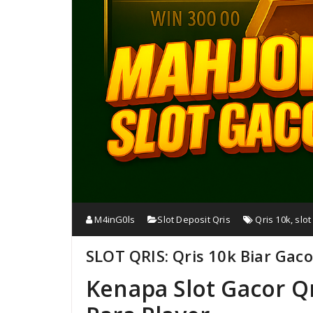
M4inG0ls
Slot Deposit Qris
Qris 10k
,
slot
SLOT QRIS: Qris 10k Biar Gac
Kenapa Slot Gacor Qr