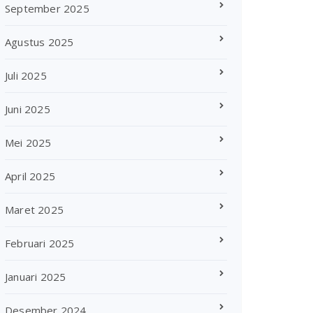
September 2025
Agustus 2025
Juli 2025
Juni 2025
Mei 2025
April 2025
Maret 2025
Februari 2025
Januari 2025
Desember 2024