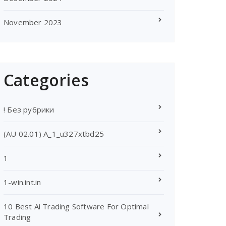
November 2023
Categories
! Без рубрики
(AU 02.01) A_1_u327xtbd25
1
1-win.int.in
10 Best Ai Trading Software For Optimal
Trading