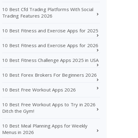
10 Best Cfd Trading Platforms With Social
Trading Features 2026
10 Best Fitness and Exercise Apps for 2025
10 Best Fitness and Exercise Apps for 2026
10 Best Fitness Challenge Apps 2025 in USA
10 Best Forex Brokers For Beginners 2026
10 Best Free Workout Apps 2026
10 Best Free Workout Apps to Try in 2026
Ditch the Gym!
10 Best Meal Planning Apps for Weekly
Menus in 2026