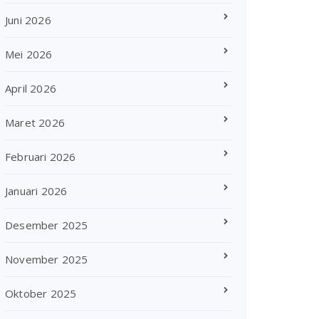
Juni 2026
Mei 2026
April 2026
Maret 2026
Februari 2026
Januari 2026
Desember 2025
November 2025
Oktober 2025