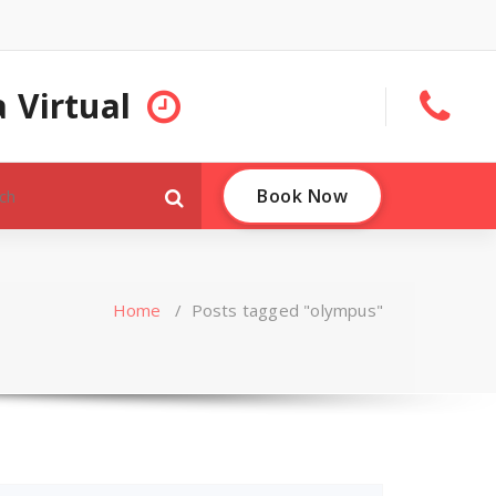
 Virtual
Book Now
Home
/
Posts tagged "olympus"