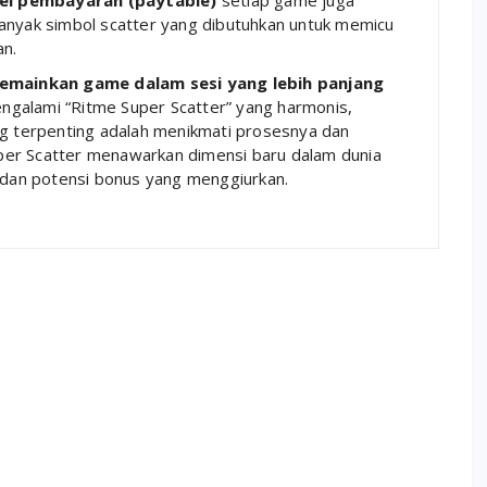
el pembayaran (paytable)
setiap game juga
banyak simbol scatter yang dibutuhkan untuk memicu
an.
emainkan game dalam sesi yang lebih panjang
galami “Ritme Super Scatter” yang harmonis,
ng terpenting adalah menikmati prosesnya dan
per Scatter menawarkan dimensi baru dalam dunia
s dan potensi bonus yang menggiurkan.