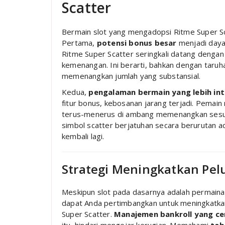
Scatter
Bermain slot yang mengadopsi Ritme Super S
Pertama,
potensi bonus besar
menjadi daya 
Ritme Super Scatter seringkali datang dengan 
kemenangan. Ini berarti, bahkan dengan taruh
memenangkan jumlah yang substansial.
Kedua,
pengalaman bermain yang lebih int
fitur bonus, kebosanan jarang terjadi. Pemai
terus-menerus di ambang memenangkan sesua
simbol scatter berjatuhan secara berurutan 
kembali lagi.
Strategi Meningkatkan Pe
Meskipun slot pada dasarnya adalah permain
dapat Anda pertimbangkan untuk meningkatk
Super Scatter.
Manajemen bankroll yang ce