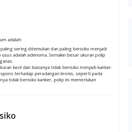
mum adalah:
g paling sering ditemukan dan paling berisiko menjadi
ip usus adalah adenoma. Semakin besar ukuran polip
 ganas.
uran kecil dan biasanya tidak berisiko menjadi kanker.
respons terhadap peradangan kronis, seperti pada
ya tidak berisiko kanker, polip ini memerlukan
siko