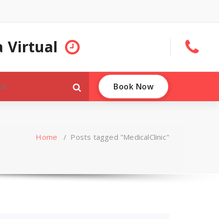
 Virtual
Book Now
Home
/
Posts tagged "MedicalClinic"