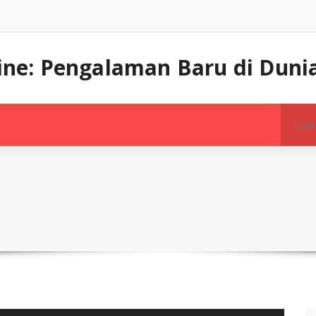
line: Pengalaman Baru di Dunia
Search
for: