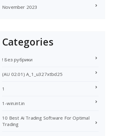
November 2023
Categories
! Без рубрики
(AU 02.01) A_1_u327xtbd25
1
1-win.int.in
10 Best Ai Trading Software For Optimal
Trading