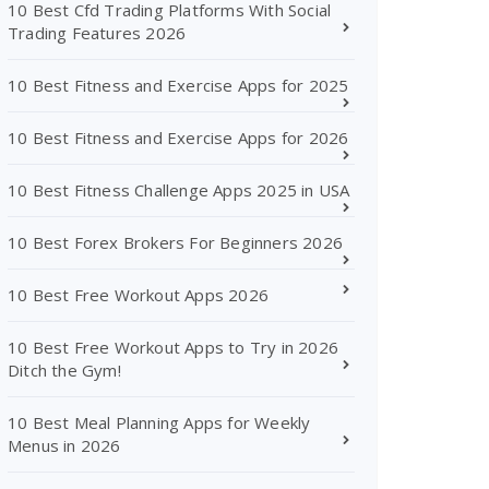
10 Best Cfd Trading Platforms With Social
Trading Features 2026
10 Best Fitness and Exercise Apps for 2025
10 Best Fitness and Exercise Apps for 2026
10 Best Fitness Challenge Apps 2025 in USA
10 Best Forex Brokers For Beginners 2026
10 Best Free Workout Apps 2026
10 Best Free Workout Apps to Try in 2026
Ditch the Gym!
10 Best Meal Planning Apps for Weekly
Menus in 2026