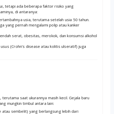
ui, tetapi ada beberapa faktor risiko yang
minya, di antaranya:
ertambahnya usia, terutama setelah usia 50 tahun.
rga yang pernah mengalami polip atau kanker
rendah serat, obesitas, merokok, dan konsumsi alkohol
sus (Crohn’s disease atau kolitis ulseratif) juga
a, terutama saat ukurannya masih kecil. Gejala baru
ng mungkin timbul antara lain:
 atau sembelit) yang berlangsung lebih dari