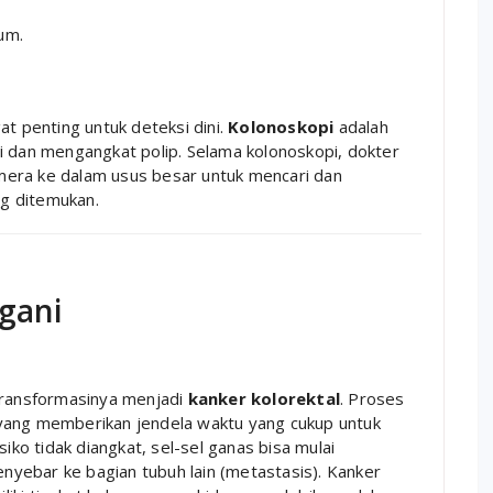
um.
at penting untuk deteksi dini.
Kolonoskopi
adalah
i dan mengangkat polip. Selama kolonoskopi, dokter
mera ke dalam usus besar untuk mencari dan
g ditemukan.
ngani
 transformasinya menjadi
kanker kolorektal
. Proses
yang memberikan jendela waktu yang cukup untuk
iko tidak diangkat, sel-sel ganas bisa mulai
yebar ke bagian tubuh lain (metastasis). Kanker