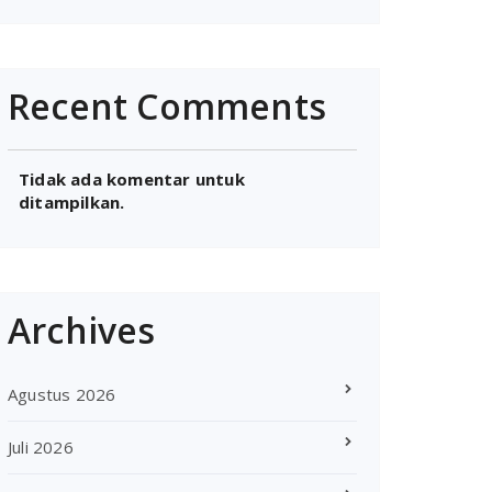
Recent Comments
Tidak ada komentar untuk
ditampilkan.
Archives
Agustus 2026
Juli 2026