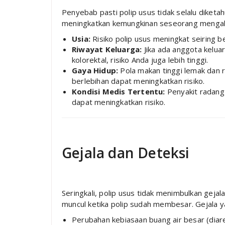
Penyebab pasti polip usus tidak selalu diketah
meningkatkan kemungkinan seseorang mengala
Usia:
Risiko polip usus meningkat seiring b
Riwayat Keluarga:
Jika ada anggota kelua
kolorektal, risiko Anda juga lebih tinggi.
Gaya Hidup:
Pola makan tinggi lemak dan 
berlebihan dapat meningkatkan risiko.
Kondisi Medis Tertentu:
Penyakit radang u
dapat meningkatkan risiko.
Gejala dan Deteksi
Seringkali, polip usus tidak menimbulkan gejal
muncul ketika polip sudah membesar. Gejala ya
Perubahan kebiasaan buang air besar (diare