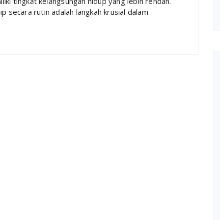
iliki tingkat kelangsungan hidup yang lebih rendah.
p secara rutin adalah langkah krusial dalam