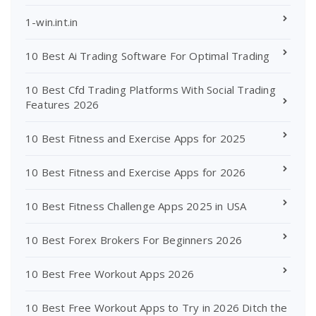
1-win.int.in
10 Best Ai Trading Software For Optimal Trading
10 Best Cfd Trading Platforms With Social Trading
Features 2026
10 Best Fitness and Exercise Apps for 2025
10 Best Fitness and Exercise Apps for 2026
10 Best Fitness Challenge Apps 2025 in USA
10 Best Forex Brokers For Beginners 2026
10 Best Free Workout Apps 2026
10 Best Free Workout Apps to Try in 2026 Ditch the