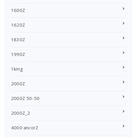
1600Z
1620Z
1830Z
1990Z
1kmg
2000Z
2000Z 50-50
2000Z_2
4000 ancorZ