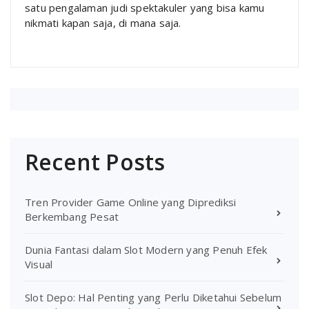
satu pengalaman judi spektakuler yang bisa kamu
nikmati kapan saja, di mana saja.
Recent Posts
Tren Provider Game Online yang Diprediksi
Berkembang Pesat
Dunia Fantasi dalam Slot Modern yang Penuh Efek
Visual
Slot Depo: Hal Penting yang Perlu Diketahui Sebelum