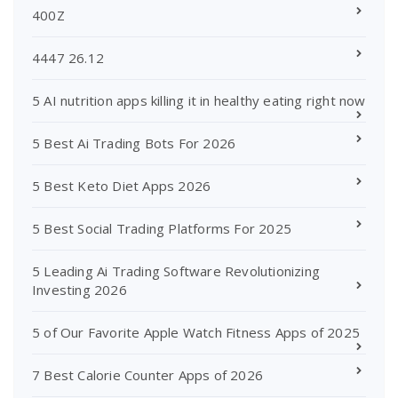
400Z
4447 26.12
5 AI nutrition apps killing it in healthy eating right now
5 Best Ai Trading Bots For 2026
5 Best Keto Diet Apps 2026
5 Best Social Trading Platforms For 2025
5 Leading Ai Trading Software Revolutionizing
Investing 2026
5 of Our Favorite Apple Watch Fitness Apps of 2025
7 Best Calorie Counter Apps of 2026