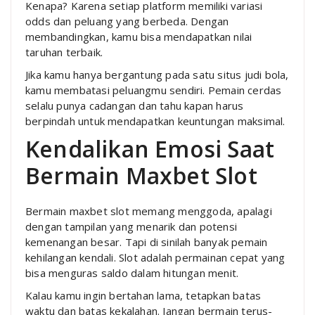
Kenapa? Karena setiap platform memiliki variasi
odds dan peluang yang berbeda. Dengan
membandingkan, kamu bisa mendapatkan nilai
taruhan terbaik.
Jika kamu hanya bergantung pada satu situs judi bola,
kamu membatasi peluangmu sendiri. Pemain cerdas
selalu punya cadangan dan tahu kapan harus
berpindah untuk mendapatkan keuntungan maksimal.
Kendalikan Emosi Saat
Bermain Maxbet Slot
Bermain maxbet slot memang menggoda, apalagi
dengan tampilan yang menarik dan potensi
kemenangan besar. Tapi di sinilah banyak pemain
kehilangan kendali. Slot adalah permainan cepat yang
bisa menguras saldo dalam hitungan menit.
Kalau kamu ingin bertahan lama, tetapkan batas
waktu dan batas kekalahan. Jangan bermain terus-