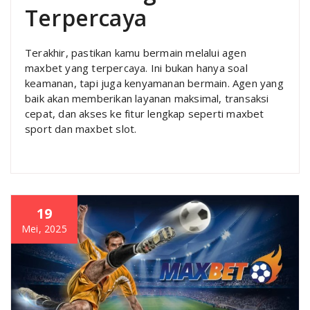
Terpercaya
Terakhir, pastikan kamu bermain melalui agen
maxbet yang terpercaya. Ini bukan hanya soal
keamanan, tapi juga kenyamanan bermain. Agen yang
baik akan memberikan layanan maksimal, transaksi
cepat, dan akses ke fitur lengkap seperti maxbet
sport dan maxbet slot.
19
Mei, 2025