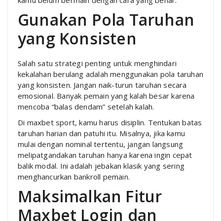
Gunakan Pola Taruhan
yang Konsisten
Salah satu strategi penting untuk menghindari
kekalahan berulang adalah menggunakan pola taruhan
yang konsisten. Jangan naik-turun taruhan secara
emosional. Banyak pemain yang kalah besar karena
mencoba “balas dendam” setelah kalah.
Di maxbet sport, kamu harus disiplin. Tentukan batas
taruhan harian dan patuhi itu. Misalnya, jika kamu
mulai dengan nominal tertentu, jangan langsung
melipatgandakan taruhan hanya karena ingin cepat
balik modal. Ini adalah jebakan klasik yang sering
menghancurkan bankroll pemain.
Maksimalkan Fitur
Maxbet Login dan