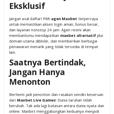
Eksklusif
Jangan asal daftar! Pilih
agen Maxbet
terpercaya
untuk memastikan akses login aman, bonus besar,
dan layanan nonstop 24 jam. Agen resmi akan
membantumu mendapatkan
maxbet alternatif
jika
domain utama diblokir, dan memberikan berbagai
penawaran menarik yang tidak tersedia di tempat
lain.
Saatnya Bertindak,
Jangan Hanya
Menonton
Berhenti jadi penonton dan rasakan sendiri keseruan
dari
Maxbet Live Games
! Dunia taruhan telah
berubah. Tak ada lagi batasan antara dunia nyata dan
online. Maxbet menggabungkan keduanya menjadi