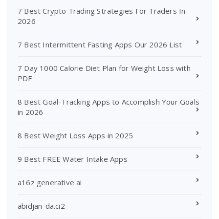
7 Best Crypto Trading Strategies For Traders In
2026
7 Best Intermittent Fasting Apps Our 2026 List
7 Day 1000 Calorie Diet Plan for Weight Loss with
PDF
8 Best Goal-Tracking Apps to Accomplish Your Goals
in 2026
8 Best Weight Loss Apps in 2025
9 Best FREE Water Intake Apps
a16z generative ai
abidjan-da.ci2