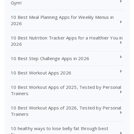
Gym!
10 Best Meal Planning Apps for Weekly Menus in
2026
10 Best Nutrition Tracker Apps for a Healthier You in
2026
10 Best Step Challenge Apps in 2026
10 Best Workout Apps 2026
10 Best Workout Apps of 2025, Tested by Personal
Trainers
10 Best Workout Apps of 2026, Tested by Personal
Trainers
10 healthy ways to lose belly fat through best