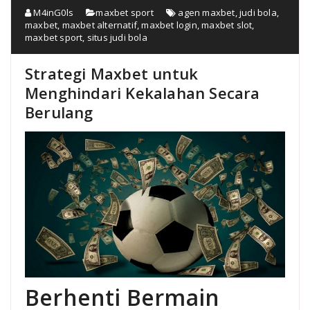
M4inG0ls
maxbet sport
agen maxbet
,
judi bola
,
maxbet
,
maxbet alternatif
,
maxbet login
,
maxbet slot
,
maxbet sport
,
situs judi bola
Strategi Maxbet untuk
Menghindari Kekalahan Secara
Berulang
Berhenti Bermain