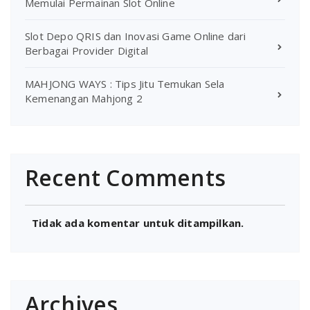
Memulai Permainan Slot Online
Slot Depo QRIS dan Inovasi Game Online dari
Berbagai Provider Digital
MAHJONG WAYS : Tips Jitu Temukan Sela
Kemenangan Mahjong 2
Recent Comments
Tidak ada komentar untuk ditampilkan.
Archives