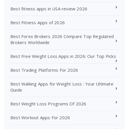
Best fitness apps in USA review 2026
Best Fitness Apps of 2026
Best Forex Brokers 2026 Compare Top Regulated
Brokers Worldwide
Best Free Weight Loss Apps in 2026: Our Top Picks
Best Trading Platforms For 2026
Best Walking Apps for Weight Loss : Your Ultimate
Guide
Best Weight Loss Programs Of 2026
Best Workout Apps For 2026