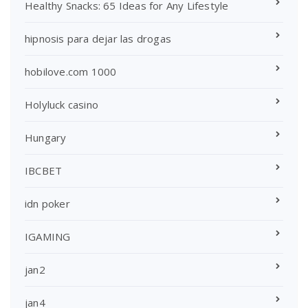
Healthy Snacks: 65 Ideas for Any Lifestyle
hipnosis para dejar las drogas
hobilove.com 1000
Holyluck casino
Hungary
IBCBET
idn poker
IGAMING
jan2
jan4