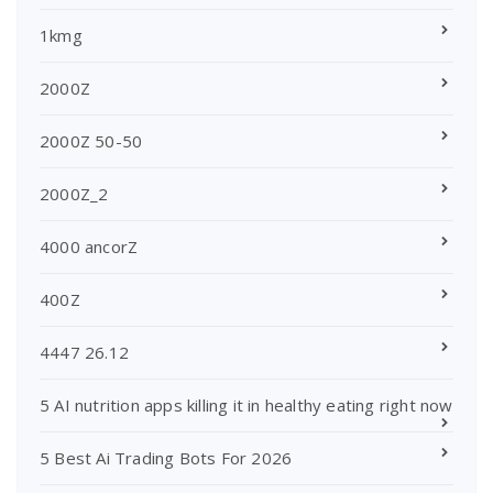
1kmg
2000Z
2000Z 50-50
2000Z_2
4000 ancorZ
400Z
4447 26.12
5 AI nutrition apps killing it in healthy eating right now
5 Best Ai Trading Bots For 2026