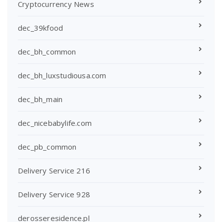
Cryptocurrency News
dec_39kfood
dec_bh_common
dec_bh_luxstudiousa.com
dec_bh_main
dec_nicebabylife.com
dec_pb_common
Delivery Service 216
Delivery Service 928
derosseresidence.pl