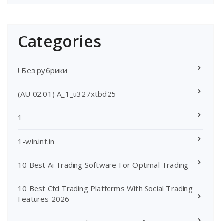
Categories
! Без рубрики
(AU 02.01) A_1_u327xtbd25
1
1-win.int.in
10 Best Ai Trading Software For Optimal Trading
10 Best Cfd Trading Platforms With Social Trading
Features 2026