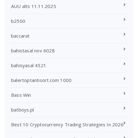
AUU alts 11.11.2025
b2500
baccarat
bahistasal nov 6028
bahisyasal 4521
balertoptantisort.com 1000
Bass Win
batboys.pl
Best 10 Cryptocurrency Trading Strategies In 2026