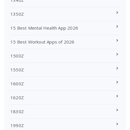
1340Z
1350Z
15 Best Mental Health App 2026
15 Best Workout Apps of 2026
1500Z
1550Z
1600Z
1620Z
1830Z
1990Z