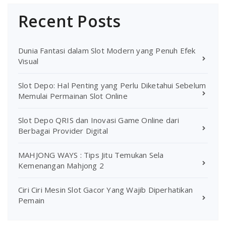
Recent Posts
Dunia Fantasi dalam Slot Modern yang Penuh Efek
Visual
Slot Depo: Hal Penting yang Perlu Diketahui Sebelum
Memulai Permainan Slot Online
Slot Depo QRIS dan Inovasi Game Online dari
Berbagai Provider Digital
MAHJONG WAYS : Tips Jitu Temukan Sela
Kemenangan Mahjong 2
Ciri Ciri Mesin Slot Gacor Yang Wajib Diperhatikan
Pemain