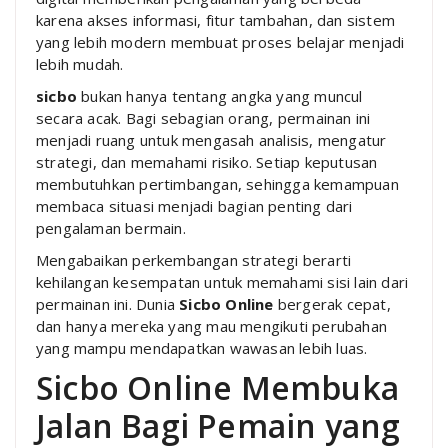
karena akses informasi, fitur tambahan, dan sistem
yang lebih modern membuat proses belajar menjadi
lebih mudah.
sicbo
bukan hanya tentang angka yang muncul
secara acak. Bagi sebagian orang, permainan ini
menjadi ruang untuk mengasah analisis, mengatur
strategi, dan memahami risiko. Setiap keputusan
membutuhkan pertimbangan, sehingga kemampuan
membaca situasi menjadi bagian penting dari
pengalaman bermain.
Mengabaikan perkembangan strategi berarti
kehilangan kesempatan untuk memahami sisi lain dari
permainan ini. Dunia
Sicbo Online
bergerak cepat,
dan hanya mereka yang mau mengikuti perubahan
yang mampu mendapatkan wawasan lebih luas.
Sicbo Online Membuka
Jalan Bagi Pemain yang