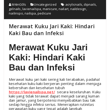
M4inG0ls
Uncategorized
acrylicnails
,
dipnails
,
gelnails
,
lavienailspa
,
manicure
,
nailart
,
naildesign
,
nailinspo
,
nailspa
,
pedicure
Merawat Kuku Jari Kaki: Hindari
Kaki Bau dan Infeksi
Merawat Kuku Jari
Kaki: Hindari Kaki
Bau dan Infeksi
Merawat kuku jari kaki sering kali terabaikan, padahal
kesehatan kuku kaki berperan penting dalam menjaga
kebersihan dan kesehatan tubuh
https://lavienailspa.net/
secara keseluruhan. Kuku
kaki yang tidak terawat dapat menjadi sarang kuman
dan jamur, yang berpotensi menyebabkan bau tak
sedap hingga infeksi serius. Menerapkan rutinitas
perawatan kuku yang tepat adalah langkah