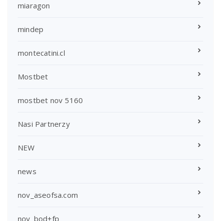
miaragon
mindep
montecatini.cl
Mostbet
mostbet nov 5160
Nasi Partnerzy
NEW
news
nov_aseofsa.com
nov_bod+fp