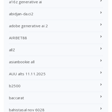
a16z generative ai
abidjan-da.ci2
adobe generative ai 2
AIRBET88
allZ
asianbookie all
AUU alts 11.11.2025
b2500
baccarat
bahistasal nov 6028