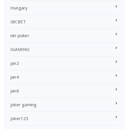
Hungary
IBCBET
idn poker
IGAMING
jan2
jan4
jan6
joker gaming
joker123