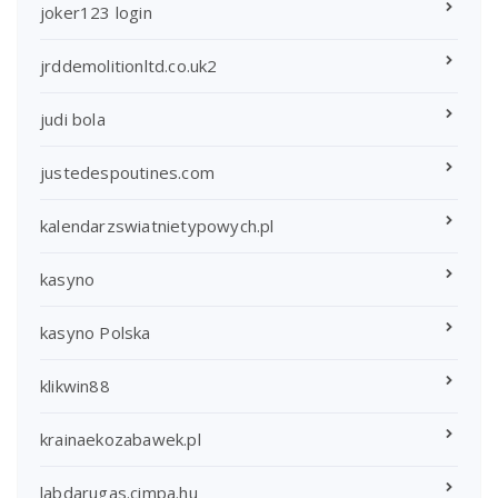
joker123 login
jrddemolitionltd.co.uk2
judi bola
justedespoutines.com
kalendarzswiatnietypowych.pl
kasyno
kasyno Polska
klikwin88
krainaekozabawek.pl
labdarugas.cimpa.hu