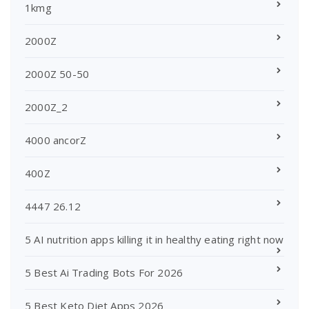
1kmg
2000Z
2000Z 50-50
2000Z_2
4000 ancorZ
400Z
4447 26.12
5 AI nutrition apps killing it in healthy eating right now
5 Best Ai Trading Bots For 2026
5 Best Keto Diet Apps 2026