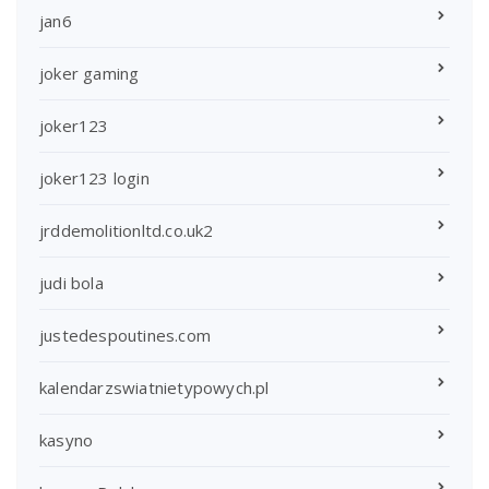
jan6
joker gaming
joker123
joker123 login
jrddemolitionltd.co.uk2
judi bola
justedespoutines.com
kalendarzswiatnietypowych.pl
kasyno