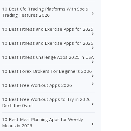
10 Best Cfd Trading Platforms With Social
Trading Features 2026
10 Best Fitness and Exercise Apps for 2025
10 Best Fitness and Exercise Apps for 2026
10 Best Fitness Challenge Apps 2025 in USA
10 Best Forex Brokers For Beginners 2026
10 Best Free Workout Apps 2026
10 Best Free Workout Apps to Try in 2026
Ditch the Gym!
10 Best Meal Planning Apps for Weekly
Menus in 2026