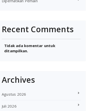
Diperhatikan Pemain
Recent Comments
Tidak ada komentar untuk
ditampilkan.
Archives
Agustus 2026
Juli 2026