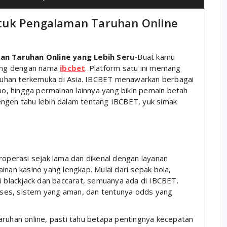
tuk Pengalaman Taruhan Online
n Taruhan Online yang Lebih Seru-
Buat kamu
asing dengan nama
ibcbet
. Platform satu ini memang
taruhan terkemuka di Asia. IBCBET menawarkan berbagai
ino, hingga permainan lainnya yang bikin pemain betah
engen tahu lebih dalam tentang IBCBET, yuk simak
eroperasi sejak lama dan dikenal dengan layanan
inan kasino yang lengkap. Mulai dari sepak bola,
i blackjack dan baccarat, semuanya ada di IBCBET.
ses, sistem yang aman, dan tentunya odds yang
aruhan online, pasti tahu betapa pentingnya kecepatan