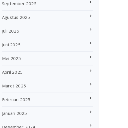
September 2025
Agustus 2025
Juli 2025
Juni 2025
Mei 2025
April 2025
Maret 2025
Februari 2025
Januari 2025
Desember 2024