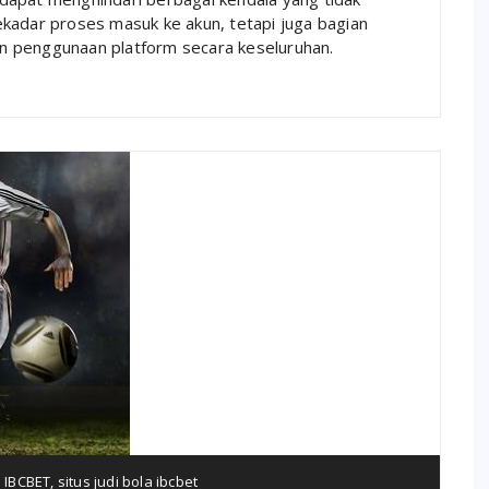
 sekadar proses masuk ke akun, tetapi juga bagian
n penggunaan platform secara keseluruhan.
a IBCBET
,
situs judi bola ibcbet