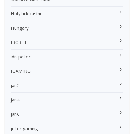
Holyluck casino
Hungary
IBCBET
idn poker
IGAMING
jan2
jan4
jan6
joker gaming