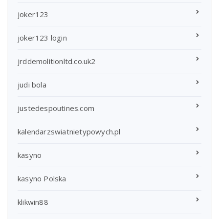
joker123
joker123 login
jrddemolitionltd.co.uk2
judi bola
justedespoutines.com
kalendarzswiatnietypowych.pl
kasyno
kasyno Polska
klikwin88