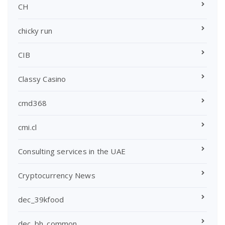
CH
chicky run
CIB
Classy Casino
cmd368
cmi.cl
Consulting services in the UAE
Cryptocurrency News
dec_39kfood
dec_bh_common