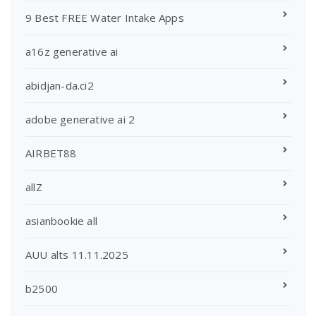
9 Best FREE Water Intake Apps
a16z generative ai
abidjan-da.ci2
adobe generative ai 2
AIRBET88
allZ
asianbookie all
AUU alts 11.11.2025
b2500