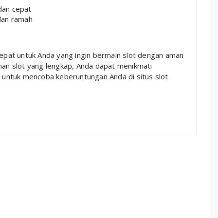
dan cepat
dan ramah
 tepat untuk Anda yang ingin bermain slot dengan aman
n slot yang lengkap, Anda dapat menikmati
untuk mencoba keberuntungan Anda di situs slot