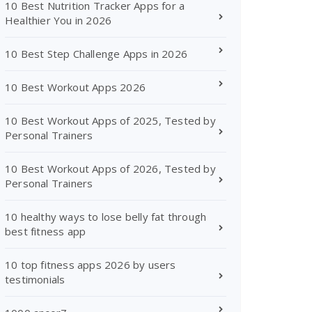
10 Best Nutrition Tracker Apps for a
Healthier You in 2026
10 Best Step Challenge Apps in 2026
10 Best Workout Apps 2026
10 Best Workout Apps of 2025, Tested by
Personal Trainers
10 Best Workout Apps of 2026, Tested by
Personal Trainers
10 healthy ways to lose belly fat through
best fitness app
10 top fitness apps 2026 by users
testimonials