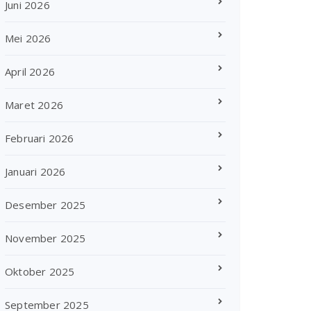
Juni 2026
Mei 2026
April 2026
Maret 2026
Februari 2026
Januari 2026
Desember 2025
November 2025
Oktober 2025
September 2025