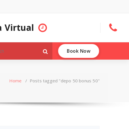
 Virtual
Book Now
Home
/
Posts tagged "depo 50 bonus 50"