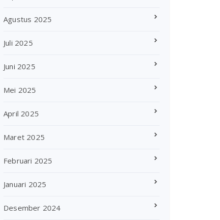
Agustus 2025
Juli 2025
Juni 2025
Mei 2025
April 2025
Maret 2025
Februari 2025
Januari 2025
Desember 2024