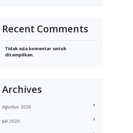
Recent Comments
Tidak ada komentar untuk
ditampilkan.
Archives
Agustus 2026
Juli 2026