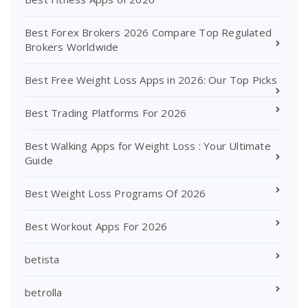
Best Forex Brokers 2026 Compare Top Regulated
Brokers Worldwide
Best Free Weight Loss Apps in 2026: Our Top Picks
Best Trading Platforms For 2026
Best Walking Apps for Weight Loss : Your Ultimate
Guide
Best Weight Loss Programs Of 2026
Best Workout Apps For 2026
betista
betrolla