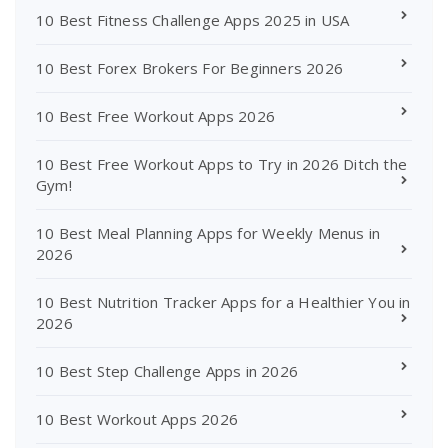
10 Best Fitness Challenge Apps 2025 in USA
10 Best Forex Brokers For Beginners 2026
10 Best Free Workout Apps 2026
10 Best Free Workout Apps to Try in 2026 Ditch the
Gym!
10 Best Meal Planning Apps for Weekly Menus in
2026
10 Best Nutrition Tracker Apps for a Healthier You in
2026
10 Best Step Challenge Apps in 2026
10 Best Workout Apps 2026