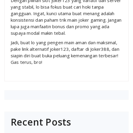
Dengan pilihan slot joker123 yang variatif dan server
yang stabil, lo bisa fokus buat cari hoki tanpa
gangguan. Ingat, kunci utama buat menang adalah
konsistensi dan paham trik main joker gaming. Jangan
lupa juga manfaatin bonus dan promo yang ada
supaya modal makin tebal.
Jadi, buat lo yang pengen main aman dan maksimal,
pake link alternatif joker123, daftar di Joker388, dan
siapin diri buat buka peluang kemenangan terbesar!
Gas terus, bro!
Recent Posts