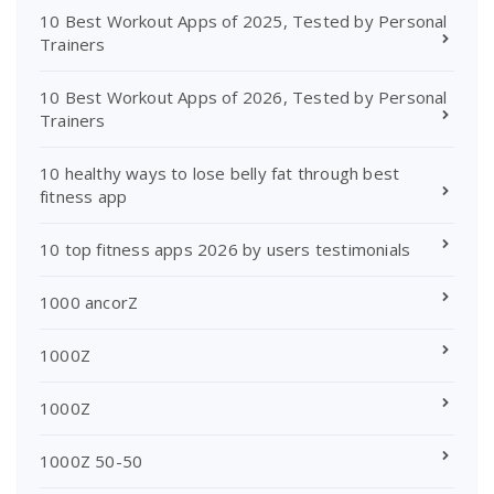
10 Best Workout Apps of 2025, Tested by Personal
Trainers
10 Best Workout Apps of 2026, Tested by Personal
Trainers
10 healthy ways to lose belly fat through best
fitness app
10 top fitness apps 2026 by users testimonials
1000 ancorZ
1000Z
1000Z
1000Z 50-50