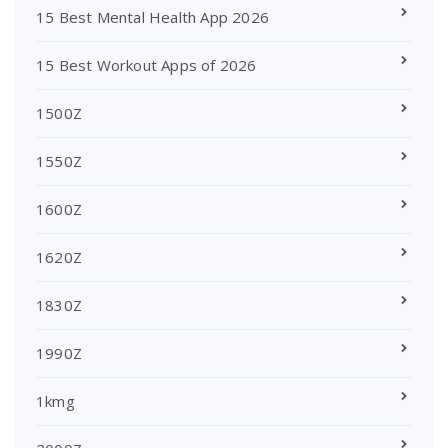
15 Best Mental Health App 2026
15 Best Workout Apps of 2026
1500Z
1550Z
1600Z
1620Z
1830Z
1990Z
1kmg