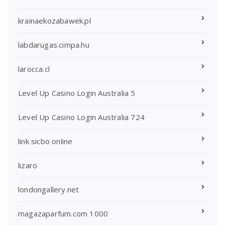
krainaekozabawek.pl
labdarugas.cimpa.hu
larocca.cl
Level Up Casino Login Australia 5
Level Up Casino Login Australia 724
link sicbo online
lizaro
londongallery.net
magazaparfum.com 1000