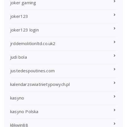
joker gaming
joker123
joker123 login
jrddemolitionltd.co.uk2
judi bola
justedespoutines.com
kalendarzswiatnietypowych.pl
kasyno
kasyno Polska
klikwin88