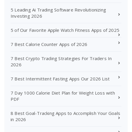
5 Leading Ai Trading Software Revolutionizing
Investing 2026
5 of Our Favorite Apple Watch Fitness Apps of 2025
7 Best Calorie Counter Apps of 2026
7 Best Crypto Trading Strategies For Traders In
2026
7 Best Intermittent Fasting Apps Our 2026 List
7 Day 1000 Calorie Diet Plan for Weight Loss with
PDF
8 Best Goal-Tracking Apps to Accomplish Your Goals
in 2026