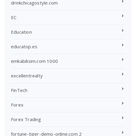
drinkchicagostyle.com
EC
Education
educatop.es
emkabilisim.com 1000
excellentrealty
FinTech
Forex
Forex Trading
fortune-tiger-demo-online.com 2