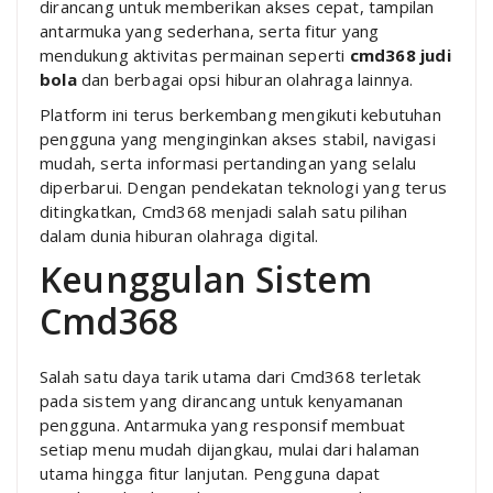
dirancang untuk memberikan akses cepat, tampilan
antarmuka yang sederhana, serta fitur yang
mendukung aktivitas permainan seperti
cmd368 judi
bola
dan berbagai opsi hiburan olahraga lainnya.
Platform ini terus berkembang mengikuti kebutuhan
pengguna yang menginginkan akses stabil, navigasi
mudah, serta informasi pertandingan yang selalu
diperbarui. Dengan pendekatan teknologi yang terus
ditingkatkan, Cmd368 menjadi salah satu pilihan
dalam dunia hiburan olahraga digital.
Keunggulan Sistem
Cmd368
Salah satu daya tarik utama dari Cmd368 terletak
pada sistem yang dirancang untuk kenyamanan
pengguna. Antarmuka yang responsif membuat
setiap menu mudah dijangkau, mulai dari halaman
utama hingga fitur lanjutan. Pengguna dapat