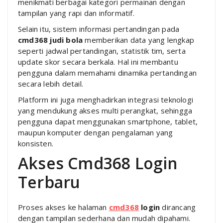
menikmati berbagai kategori permainan dengan
tampilan yang rapi dan informatif.
Selain itu, sistem informasi pertandingan pada
cmd368 judi bola
memberikan data yang lengkap
seperti jadwal pertandingan, statistik tim, serta
update skor secara berkala. Hal ini membantu
pengguna dalam memahami dinamika pertandingan
secara lebih detail.
Platform ini juga menghadirkan integrasi teknologi
yang mendukung akses multi perangkat, sehingga
pengguna dapat menggunakan smartphone, tablet,
maupun komputer dengan pengalaman yang
konsisten.
Akses Cmd368 Login
Terbaru
Proses akses ke halaman
cmd368
login
dirancang
dengan tampilan sederhana dan mudah dipahami.