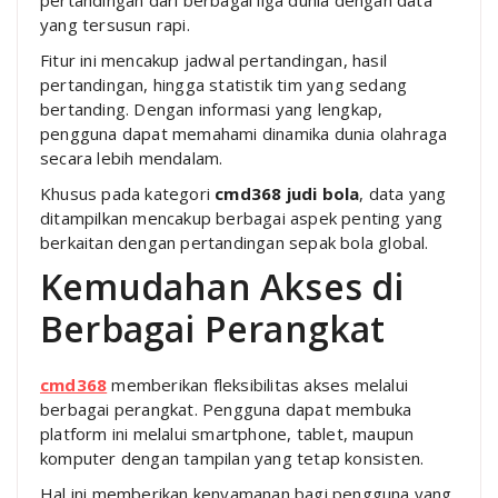
yang tersusun rapi.
Fitur ini mencakup jadwal pertandingan, hasil
pertandingan, hingga statistik tim yang sedang
bertanding. Dengan informasi yang lengkap,
pengguna dapat memahami dinamika dunia olahraga
secara lebih mendalam.
Khusus pada kategori
cmd368 judi bola
, data yang
ditampilkan mencakup berbagai aspek penting yang
berkaitan dengan pertandingan sepak bola global.
Kemudahan Akses di
Berbagai Perangkat
cmd368
memberikan fleksibilitas akses melalui
berbagai perangkat. Pengguna dapat membuka
platform ini melalui smartphone, tablet, maupun
komputer dengan tampilan yang tetap konsisten.
Hal ini memberikan kenyamanan bagi pengguna yang