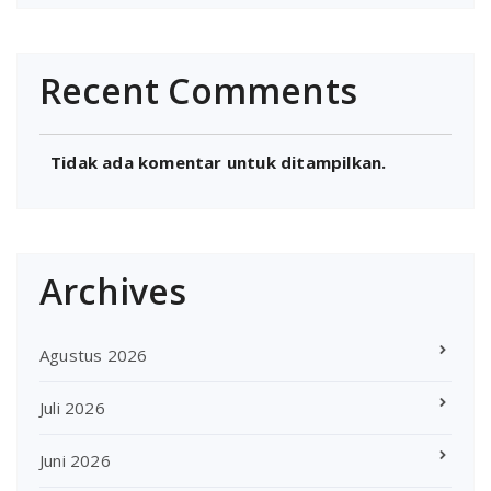
Recent Comments
Tidak ada komentar untuk ditampilkan.
Archives
Agustus 2026
Juli 2026
Juni 2026