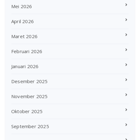
Mei 2026
April 2026
Maret 2026
Februari 2026
Januari 2026
Desember 2025
November 2025
Oktober 2025
September 2025