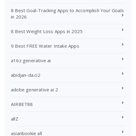
8 Best Goal-Tracking Apps to Accomplish Your Goals
in 2026
8 Best Weight Loss Apps in 2025
9 Best FREE Water Intake Apps
a16z generative ai
abidjan-da.ci2
adobe generative ai 2
AIRBET88
allZ
asianbookie all