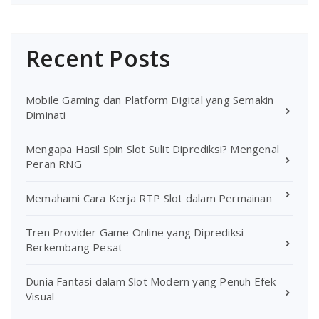
Recent Posts
Mobile Gaming dan Platform Digital yang Semakin
Diminati
Mengapa Hasil Spin Slot Sulit Diprediksi? Mengenal
Peran RNG
Memahami Cara Kerja RTP Slot dalam Permainan
Tren Provider Game Online yang Diprediksi
Berkembang Pesat
Dunia Fantasi dalam Slot Modern yang Penuh Efek
Visual