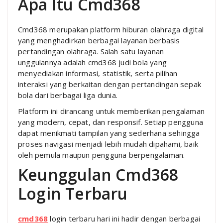
Apa Itu Cmd368
Cmd368 merupakan platform hiburan olahraga digital
yang menghadirkan berbagai layanan berbasis
pertandingan olahraga. Salah satu layanan
unggulannya adalah cmd368 judi bola yang
menyediakan informasi, statistik, serta pilihan
interaksi yang berkaitan dengan pertandingan sepak
bola dari berbagai liga dunia.
Platform ini dirancang untuk memberikan pengalaman
yang modern, cepat, dan responsif. Setiap pengguna
dapat menikmati tampilan yang sederhana sehingga
proses navigasi menjadi lebih mudah dipahami, baik
oleh pemula maupun pengguna berpengalaman.
Keunggulan Cmd368
Login Terbaru
cmd368
login terbaru hari ini hadir dengan berbagai