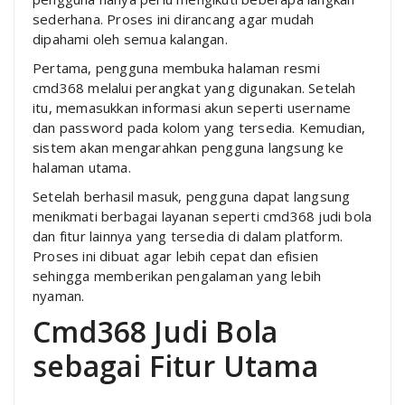
sederhana. Proses ini dirancang agar mudah
dipahami oleh semua kalangan.
Pertama, pengguna membuka halaman resmi
cmd368 melalui perangkat yang digunakan. Setelah
itu, memasukkan informasi akun seperti username
dan password pada kolom yang tersedia. Kemudian,
sistem akan mengarahkan pengguna langsung ke
halaman utama.
Setelah berhasil masuk, pengguna dapat langsung
menikmati berbagai layanan seperti cmd368 judi bola
dan fitur lainnya yang tersedia di dalam platform.
Proses ini dibuat agar lebih cepat dan efisien
sehingga memberikan pengalaman yang lebih
nyaman.
Cmd368 Judi Bola
sebagai Fitur Utama