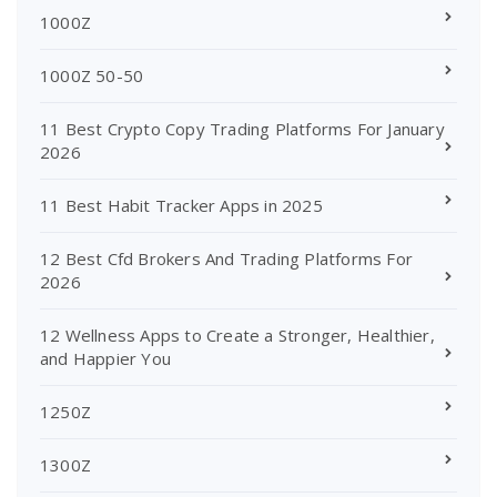
1000Z
1000Z 50-50
11 Best Crypto Copy Trading Platforms For January
2026
11 Best Habit Tracker Apps in 2025
12 Best Cfd Brokers And Trading Platforms For
2026
12 Wellness Apps to Create a Stronger, Healthier,
and Happier You
1250Z
1300Z