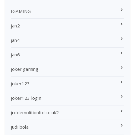
IGAMING
jan2
jan4
jan6
joker gaming
joker123
joker123 login
jrddemolitionltd.co.uk2
judi bola