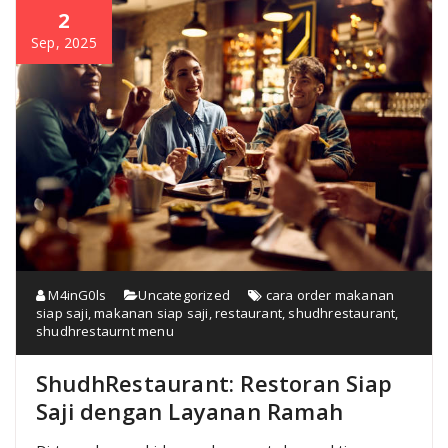
2
Sep, 2025
M4inG0ls
Uncategorized
cara order makanan
siap saji
,
makanan siap saji
,
restaurant
,
shudhrestaurant
,
shudhrestaurnt menu
ShudhRestaurant: Restoran Siap
Saji dengan Layanan Ramah