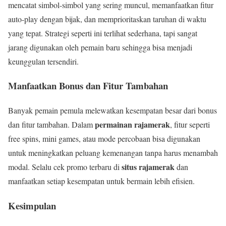
mencatat simbol-simbol yang sering muncul, memanfaatkan fitur
auto-play dengan bijak, dan memprioritaskan taruhan di waktu
yang tepat. Strategi seperti ini terlihat sederhana, tapi sangat
jarang digunakan oleh pemain baru sehingga bisa menjadi
keunggulan tersendiri.
Manfaatkan Bonus dan Fitur Tambahan
Banyak pemain pemula melewatkan kesempatan besar dari bonus
permainan rajamerak
dan fitur tambahan. Dalam
, fitur seperti
free spins, mini games, atau mode percobaan bisa digunakan
untuk meningkatkan peluang kemenangan tanpa harus menambah
situs rajamerak
modal. Selalu cek promo terbaru di
dan
manfaatkan setiap kesempatan untuk bermain lebih efisien.
Kesimpulan