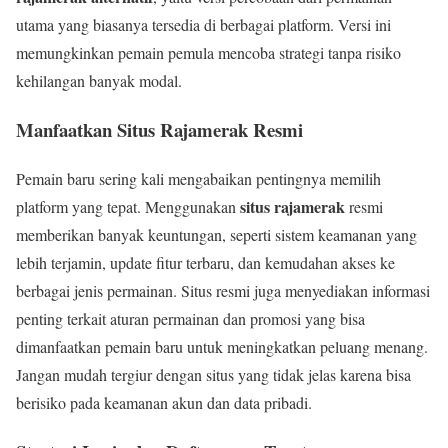
utama yang biasanya tersedia di berbagai platform. Versi ini
memungkinkan pemain pemula mencoba strategi tanpa risiko
kehilangan banyak modal.
Manfaatkan Situs Rajamerak Resmi
Pemain baru sering kali mengabaikan pentingnya memilih
situs rajamerak
platform yang tepat. Menggunakan
resmi
memberikan banyak keuntungan, seperti sistem keamanan yang
lebih terjamin, update fitur terbaru, dan kemudahan akses ke
berbagai jenis permainan. Situs resmi juga menyediakan informasi
penting terkait aturan permainan dan promosi yang bisa
dimanfaatkan pemain baru untuk meningkatkan peluang menang.
Jangan mudah tergiur dengan situs yang tidak jelas karena bisa
berisiko pada keamanan akun dan data pribadi.