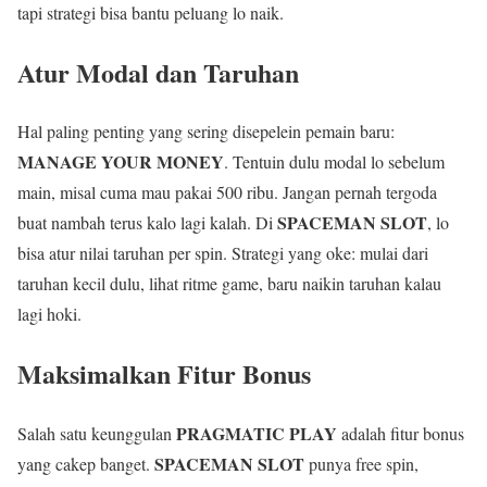
tapi strategi bisa bantu peluang lo naik.
Atur Modal dan Taruhan
Hal paling penting yang sering disepelein pemain baru:
MANAGE YOUR MONEY
. Tentuin dulu modal lo sebelum
main, misal cuma mau pakai 500 ribu. Jangan pernah tergoda
SPACEMAN SLOT
buat nambah terus kalo lagi kalah. Di
, lo
bisa atur nilai taruhan per spin. Strategi yang oke: mulai dari
taruhan kecil dulu, lihat ritme game, baru naikin taruhan kalau
lagi hoki.
Maksimalkan Fitur Bonus
PRAGMATIC PLAY
Salah satu keunggulan
adalah fitur bonus
SPACEMAN SLOT
yang cakep banget.
punya free spin,