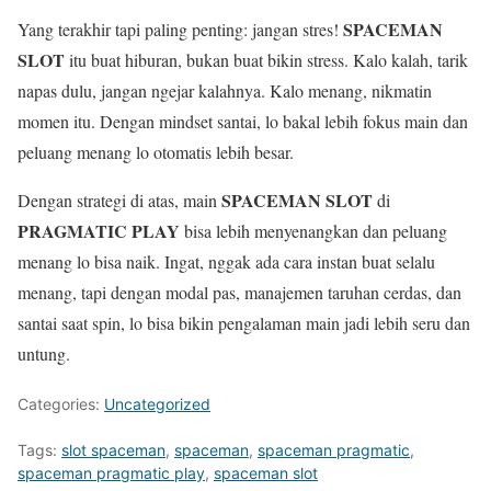
SPACEMAN
Yang terakhir tapi paling penting: jangan stres!
SLOT
itu buat hiburan, bukan buat bikin stress. Kalo kalah, tarik
napas dulu, jangan ngejar kalahnya. Kalo menang, nikmatin
momen itu. Dengan mindset santai, lo bakal lebih fokus main dan
peluang menang lo otomatis lebih besar.
SPACEMAN SLOT
Dengan strategi di atas, main
di
PRAGMATIC PLAY
bisa lebih menyenangkan dan peluang
menang lo bisa naik. Ingat, nggak ada cara instan buat selalu
menang, tapi dengan modal pas, manajemen taruhan cerdas, dan
santai saat spin, lo bisa bikin pengalaman main jadi lebih seru dan
untung.
Categories:
Uncategorized
Tags:
slot spaceman
,
spaceman
,
spaceman pragmatic
,
spaceman pragmatic play
,
spaceman slot