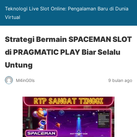
Teknologi Live Slot Online: Pengalaman Baru di Dunia
Virtual
Strategi Bermain SPACEMAN SLOT
di PRAGMATIC PLAY Biar Selalu
Untung
M4inG0ls
9 bulan ago