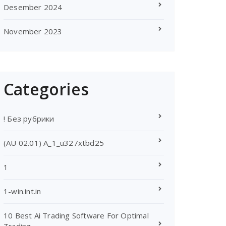
Desember 2024
November 2023
Categories
! Без рубрики
(AU 02.01) A_1_u327xtbd25
1
1-win.int.in
10 Best Ai Trading Software For Optimal