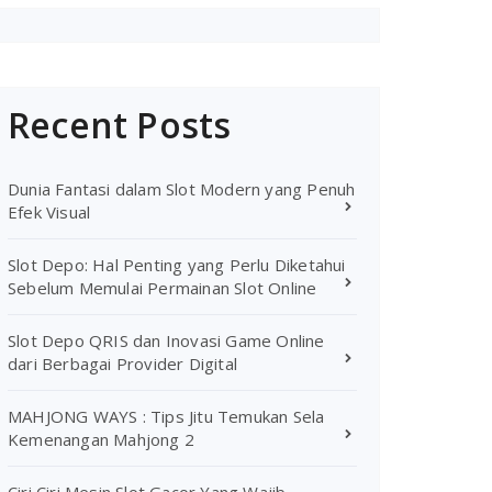
Recent Posts
Dunia Fantasi dalam Slot Modern yang Penuh
Efek Visual
Slot Depo: Hal Penting yang Perlu Diketahui
Sebelum Memulai Permainan Slot Online
Slot Depo QRIS dan Inovasi Game Online
dari Berbagai Provider Digital
MAHJONG WAYS : Tips Jitu Temukan Sela
Kemenangan Mahjong 2