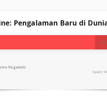
line: Pengalaman Baru di Dunia
Search
for:
Demo Regalado
Space W