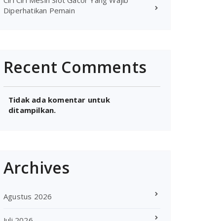
Ciri Ciri Mesin Slot Gacor Yang Wajib
Diperhatikan Pemain
Recent Comments
Tidak ada komentar untuk
ditampilkan.
Archives
Agustus 2026
Juli 2026