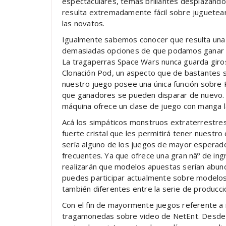
espectaculares, temas brillantes desplazándolo
resulta extremadamente fácil sobre juguetear
las novatos.
Igualmente sabemos conocer que resulta una 
demasiadas opciones de que podamos ganar c
La tragaperras Space Wars nunca guarda giros 
Clonación Pod, un aspecto que de bastantes s
nuestro juego posee una única función sobre R
que ganadores se pueden disparar de nuevo. H
máquina ofrece un clase de juego con manga l
Acá los simpáticos monstruos extraterrestres 
fuerte cristal que les permitirá tener nuestro
serí­a alguno de los juegos de mayor esperad
frecuentes. Ya que ofrece una gran nâº de ing
realizarán que modelos apuestas serían abu
puedes participar actualmente sobre modelo
también diferentes entre la serie de producc
Con el fin de mayormente juegos referente a n
tragamonedas sobre video de NetEnt. Desde 2