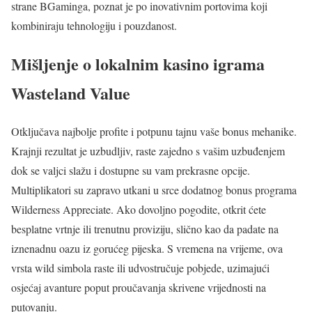
strane BGaminga, poznat je po inovativnim portovima koji
kombiniraju tehnologiju i pouzdanost.
Mišljenje o lokalnim kasino igrama
Wasteland Value
Otključava najbolje profite i potpunu tajnu vaše bonus mehanike.
Krajnji rezultat je uzbudljiv, raste zajedno s vašim uzbuđenjem
dok se valjci slažu i dostupne su vam prekrasne opcije.
Multiplikatori su zapravo utkani u srce dodatnog bonus programa
Wilderness Appreciate. Ako dovoljno pogodite, otkrit ćete
besplatne vrtnje ili trenutnu proviziju, slično kao da padate na
iznenadnu oazu iz gorućeg pijeska. S vremena na vrijeme, ova
vrsta wild simbola raste ili udvostručuje pobjede, uzimajući
osjećaj avanture poput proučavanja skrivene vrijednosti na
putovanju.