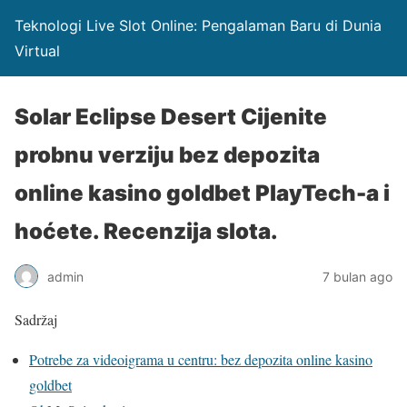
Teknologi Live Slot Online: Pengalaman Baru di Dunia
Virtual
Solar Eclipse Desert Cijenite
probnu verziju bez depozita
online kasino goldbet PlayTech-a i
hoćete. Recenzija slota.
admin
7 bulan ago
Sadržaj
Potrebe za videoigrama u centru: bez depozita online kasino
goldbet