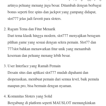
artinya peluang menang juga besar. Ditambah dengan berbagai
bonus seperti free spins dan jackpot yang gampang didapat,
slot777 jelas jadi favorit para sloters.
Ragam Tema dan Fitur Menarik
Dari tema klasik hingga modern, slot777 menyajikan beragam
pilihan game yang sesuai dengan selera pemain. Slot77 dan
777slot bahkan menawarkan fitur unik yang menambah
keseruan dan peluang menang lebih besar.
User Interface yang Ramah Pemain
Desain situs dan aplikasi slot777 mudah dipahami dan
dioperasikan, membuat pemain dari semua level, baik pemula
maupun pro, bisa bermain dengan nyaman.
Komunitas Sloters yang Solid
Bergabung di platform seperti MAUSLOT memungkinkan