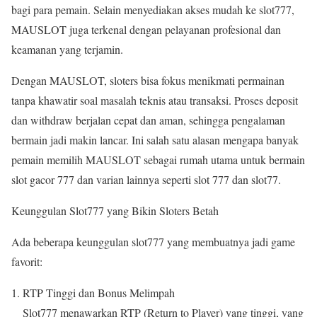
bagi para pemain. Selain menyediakan akses mudah ke slot777,
MAUSLOT juga terkenal dengan pelayanan profesional dan
keamanan yang terjamin.
Dengan MAUSLOT, sloters bisa fokus menikmati permainan
tanpa khawatir soal masalah teknis atau transaksi. Proses deposit
dan withdraw berjalan cepat dan aman, sehingga pengalaman
bermain jadi makin lancar. Ini salah satu alasan mengapa banyak
pemain memilih MAUSLOT sebagai rumah utama untuk bermain
slot gacor 777 dan varian lainnya seperti slot 777 dan slot77.
Keunggulan Slot777 yang Bikin Sloters Betah
Ada beberapa keunggulan slot777 yang membuatnya jadi game
favorit:
RTP Tinggi dan Bonus Melimpah
Slot777 menawarkan RTP (Return to Player) yang tinggi, yang