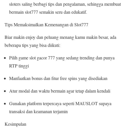
sloters saling berbagi tips dan pengalaman, sehingga membuat
bermain slot777 semakin seru dan edukatif.
Tips Memaksimalkan Kemenangan di Slot777
Biar makin enjoy dan peluang menang kamu makin besar, ada
beberapa tips yang bisa diikuti:
Pilih game slot gacor 777 yang sedang trending dan punya
RTP tinggi
Manfaatkan bonus dan fitur free spins yang disediakan
Atur modal dan waktu bermain agar tetap dalam kendali
Gunakan platform terpercaya seperti MAUSLOT supaya
transaksi dan keamanan terjamin
Kesimpulan