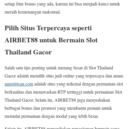
setiap fitur bonus yang ada, karena ini bisa menjadi kunci untuk
meraih kemenangan maksimal.
Pilih Situs Terpercaya seperti
AIRBET88 untuk Bermain Slot
Thailand Gacor
Salah satu tips penting untuk menang besar di Slot Thailand
Gacor adalah memilih situs judi online yang terpercaya dan aman.
aupetitjean.com
adalah situs yang terkenal dengan permainan slot
berkualitas dan menawarkan RTP tertinggi untuk permainan Slot
Thailand Gacor. Selain itu, AIRBET88 juga menyediakan
berbagai bonus dan promosi yang membantu pemain untuk
memulai permainan dengan modal yang lebih besar.
Selain itu, AIRBET88 menyediakan pengalaman bermain yang