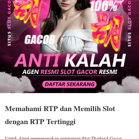
Memahami RTP dan Memilih Slot
dengan RTP Tertinggi
Untuk dapat memenangkan permainan Slot Thailand Gacor,